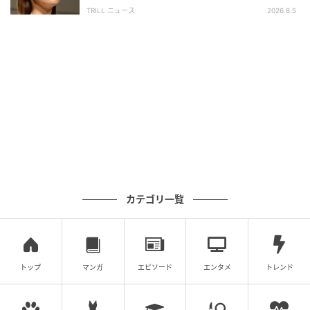
れた【規格外の逸材】
TRILL ニュース
2026.8.5
ムーンカレンダー編集室では、女性の体を知って、毎
月をもっとラクに快適に、女性の一生をサポートする
記事を配信しています。すべての女性の毎日がもっと
ラクに楽しくなりますように！
ベビーカレンダー編集部／ムーンカレンダー編集室
元記事で読む
クリエイター情報
カテゴリ一覧
ベビーカレンダー
ベビーカレンダーは妊娠・出産・育児の情報サイト
です。みんなのクチコミや体験談から産婦人科検
索、おでかけ情報、離乳食レシピまで。月間利用者1
000万人以上。
トップ
マンガ
エピソード
エンタメ
トレンド
作品をもっとみる