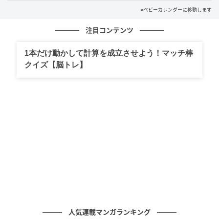
と気をつけていたら違ったのでは……」という思いが消
※ベビーカレンダーに移動します
えませんでした。
注目コンテンツ
不安でいっぱいだった私に、夫は気の利いた言葉をか
けるわけでもありませんでした。それでも、通院や育
1本だけ動かして計算を成立させよう！マッチ棒
児に一緒に向き合い、当たり前のようにそばにいてく
クイズ【脳トレ】
れたのです。
その姿を見ているうちに、私はあることに気づきまし
た。
夫と私では考え方も性格も違うけれど、「この子を大
切にしたい」という気持ちは同じだと。価値観の違い
ばかりに目を向けていた私にとって、それは大きな発
見でした。
無理に合わせるのをやめた結果…
人気連載マンガランキング