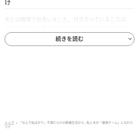
け
夫とは職場で出会いました。付き合っているころは、
休日になると一緒に出かけたり、私の趣味にも付き合
ってくれたりしていたため、「一緒にいて楽しいし、
続きを読む
この人となら大丈夫」と思っていました。
しかし、結婚して一緒に暮らし始めると、お互いの素
の部分が見えてきたのです。私は、休日は外出してリ
フレッシュしたいタイプ。一方の夫は、家でのんびり
過ごしたいタイプでした。
「たまには出かけようよ」と私が提案しても、夫から
返ってくるのは「せっかくの休みだから家でゆっくり
したい」という言葉でした。
トップ
「なんで私ばかり」不満だらけの新婚生活から…私と夫が「最強チーム」になれた
ワケ
休日の過ごし方だけでなく、食べ物の好みや生活リズ
ムなど、結婚してから見えてきた価値観の違いもたく