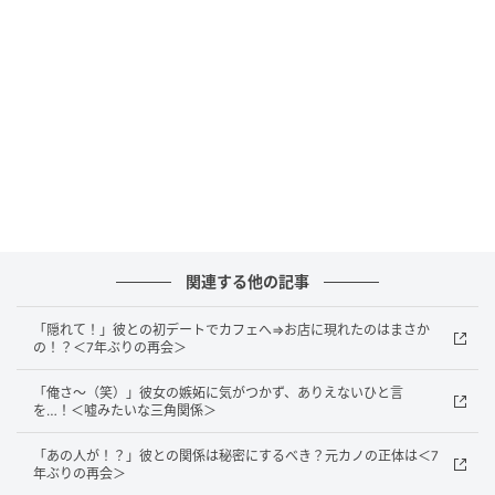
さんありました。
そのたびに私のほうが合わせているような気がして、
「どうして私ばかりが歩み寄らなければならない
の？」と不満を抱くようになっていったのです。
子どもが生まれて気づいた夫の姿
転機になったのは、子どもが生まれたことでした。育
関連する他の記事
児が始まると、それまで気になっていた価値観の違い
について考える余裕もなくなりました。夫婦で協力し
「隠れて！」彼との初デートでカフェへ⇒お店に現れたのはまさか
の！？＜7年ぶりの再会＞
ながら、目の前のわが子と向き合う毎日が始まったの
です。
「俺さ～（笑）」彼女の嫉妬に気がつかず、ありえないひと言
を…！＜嘘みたいな三角関係＞
さらに、わが子は予定よりも早く生まれました。小さ
「あの人が！？」彼との関係は秘密にするべき？元カノの正体は＜7
な体を見ていると、「私のせいかもしれない」「もっ
年ぶりの再会＞