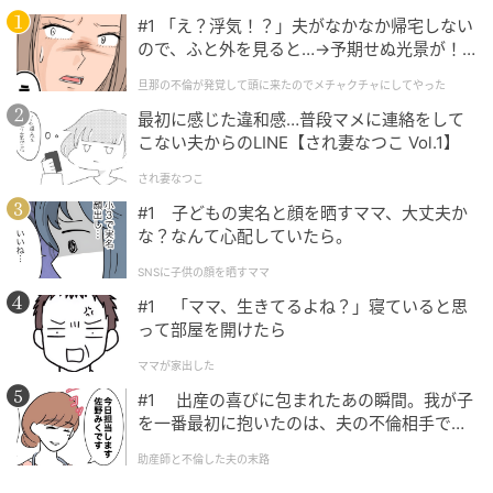
#1 「え？浮気！？」夫がなかなか帰宅しない
それから私たちは、お互いを変えようとするのをやめ
ので、ふと外を見ると…→予期せぬ光景が！
ました。
｜旦那の不倫が発覚して頭に来たのでメチャ
旦那の不倫が発覚して頭に来たのでメチャクチャにしてやった
クチャにしてやった
私は子どもと公園へ行ったり、自然の中で遊んだりす
最初に感じた違和感…普段マメに連絡をして
こない夫からのLINE【され妻なつこ Vol.1】
る担当。夫は家でゲームやパズル、料理などを通し
て、子どもとじっくり向き合う担当です。
され妻なつこ
#1 子どもの実名と顔を晒すママ、大丈夫か
以前は、夫が自分と違う考え方をするたびに「少しく
な？なんて心配していたら。
らい歩み寄ってくれてもいいのに」と感じていまし
SNSに子供の顔を晒すママ
た。しかし育児をする中で、お互いが無理をするより
#1 「ママ、生きてるよね？」寝ていると思
も、それぞれの得意なことを活かしたほうがうまくい
って部屋を開けたら
くと気づいたのです。
ママが家出した
気づけば、外遊びも家遊びも楽しめる環境ができ、子
#1 出産の喜びに包まれたあの瞬間。我が子
を一番最初に抱いたのは、夫の不倫相手でし
どもの世界も広がっていました。
た。
助産師と不倫した夫の末路
新婚当初の私は、夫との違いばかりが気になり、「な