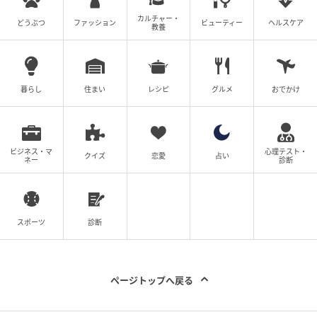
カルチャー・
どうぶつ
ファッション
ビューティー
ヘルスケア
の記事をもっとみる
教養
暮らし
住まい
レシピ
グルメ
おでかけ
ビジネス・マ
心理テスト・
クイズ
恋愛
占い
ネー
診断
スポーツ
診断
ページトップへ戻る