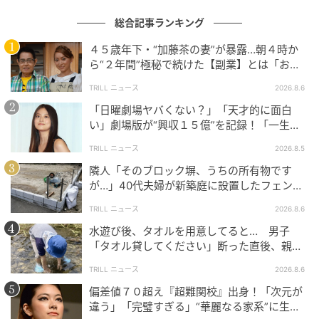
んで私ばっかり」と不満を抱えていました。しかし、
総合記事ランキング
育児を通して見えたのは、価値観の一致よりも大切な
４５歳年下・“加藤茶の妻”が暴露…朝４時か
ものがあるということでした。
ら“２年間”極秘で続けた【副業】とは「お金
を稼ぐのって大変」
趣味や性格が違っていても、同じ方向を向いて頑張れ
TRILL ニュース
2026.8.6
る相手なら大丈夫。無理に相手を変えようとするので
「日曜劇場ヤバくない？」「天才的に面白
はなく、それぞれの強みを活かし合うことで、私たち
い」劇場版が“興収１５億”を記録！「一生言
い続ける」放送後も続く“切望の声”
は少しずつ“最強チーム”になれたのだと思います。
TRILL ニュース
2026.8.5
隣人「そのブロック塀、うちの所有物です
著者：近藤みみ／30代女性・大阪府在住。福祉職とし
が…」40代夫婦が新築庭に設置したフェン
て勤務。趣味はスポーツ観戦で、特にバレーボールや
ス、直後に迫られた"顛末"
TRILL ニュース
2026.8.6
春高バレーが好き。
水遊び後、タオルを用意してると… 男子
イラスト：sawawa
「タオル貸してください」断った直後、親が
大声で放った一言に絶句
※ベビーカレンダーが独自に実施したアンケートで集
TRILL ニュース
2026.8.6
めた読者様の体験談をもとに記事化しています（回答
偏差値７０超え『超難関校』出身！「次元が
時期：2026年2月）
違う」「完璧すぎる」“華麗なる家系”に生ま