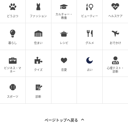
卵液さえできてしまえば、具材はなんでもOK！ 枝豆
は、冷凍食品をストックしておくと便利なので、使っ
カルチャー・
どうぶつ
ファッション
ビューティー
ヘルスケア
教養
てみてください。もちろん普通の枝豆でも作れます。
夕方は忙しいけど、つなぎごはんで毎日ご機嫌に過ご
せますように！
暮らし
住まい
レシピ
グルメ
おでかけ
教えてくれたのは
新谷友里江
にいやゆりえ／料理家・管理栄養士。離乳食やお弁当
ビジネス・マ
心理テスト・
クイズ
恋愛
占い
ネー
診断
など、手軽に作れておいしいレシピに定評がある。 著
書に『小学生のお料理ブック：ぜ〜んぶひとりででき
ちゃう！』（家の光協会）、 『つくりおき幼児食 1歳
スポーツ
診断
半〜5歳：まとめて作ってすぐラクごはん♪』（西東
社）など多数。
ページトップへ戻る
他のレシピはこの本でチェック！