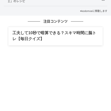
ェ」のレシピ
※kodomoeに移動します
注目コンテンツ
工夫して10秒で暗算できる？スキマ時間に脳ト
レ【毎日クイズ】
ぐるぐる混ぜてレンジに入れればできあがり! そんなシ
ンプルなレシピで作れる「つなぎごはん」なら、晩ご