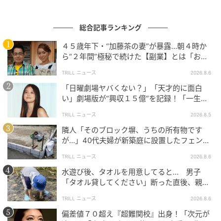
最後にケチャップをかければ完成！ ふわっふわでおいしい。
総合記事ランキング
【材料（子どもひとり分）】
４５歳年下・“加藤茶の妻”が暴露…朝４時か
ら“２年間”極秘で続けた【副業】とは「お金
冷凍枝豆……（さやのままで）20g
を稼ぐのって大変」
TRILL ニュース
2026.8.6
ミニトマト……2個
「日曜劇場ヤバくない？」「天才的に面白
たまご……1個
い」劇場版が“興収１５億”を記録！「一生言
牛乳……大さじ1
い続ける」放送後も続く“切望の声”
TRILL ニュース
2026.8.5
塩……少々
シュレッドチーズ……5g
隣人「そのブロック塀、うちの所有物です
が…」40代夫婦が新築庭に設置したフェン
ケチャップ……適量
ス、直後に迫られた"顛末"
TRILL ニュース
2026.8.6
水遊び後、タオルを用意してると… 男子
【作り方】
「タオル貸してください」断った直後、親が
大声で放った一言に絶句
1、枝豆は解凍してさやから取り出す。ミニトマトは縦
TRILL ニュース
2026.8.6
4等分に切る。
偏差値７０超え『超難関校』出身！「次元が