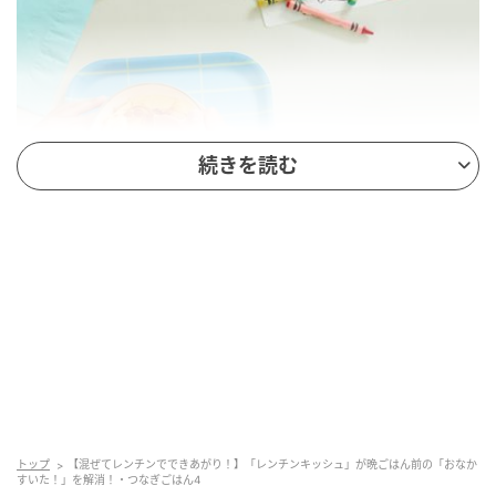
続きを読む
「つなぎごはん」
は、晩ごはんの前菜のようなもの。
トップ
【混ぜてレンチンでできあがり！】「レンチンキッシュ」が晩ごはん前の「おなか
夕方に食べさせても罪悪感のない、おやつのようなご
すいた！」を解消！・つなぎごはん4