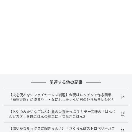
はんのようなもののこと。
「おなかすいた！」と言われても、甘いお菓子はあげ
たくないし、今おやつを食べてしまったら、晩ごはん
が食べられなくなってしまう。でも、子どもは待った
なし！
そんなときに使えるレシピを、料理家の新谷友里江さ
んに聞きました。はらぺこ度に合わせたレシピをご紹
介します。
【はらぺこ度80】 混ぜてチンだけ! かんたん
関連する他の記事
に作れる 「レンチンキッシュ」
【火を使わないファイヤーレス調理】今夜はレンチンで作る簡単
「麻婆豆腐」に決まり！・なにもしたくない日のひらめきレシピ5
【おやつみたいなごはん】魚の栄養たっぷり！ チーズ味の「はんぺ
んピカタ」を晩ごはんの前菜に・つなぎごはん3
【涼やかなルックスに胸きゅん♪】「さくらんぼストロベリーパフ