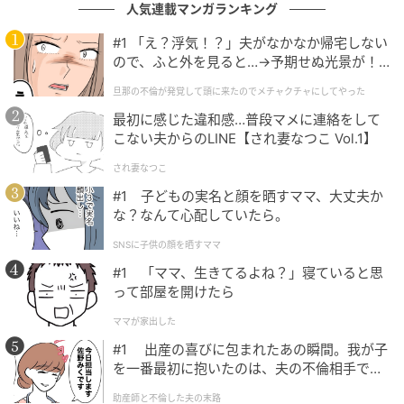
人気連載マンガランキング
はん前の疲れているときにもがんばれそう。
#1 「え？浮気！？」夫がなかなか帰宅しない
今回は、たまごや具材を一気にチンする「レンチンキ
ので、ふと外を見ると…→予期せぬ光景が！
ッシュ」をご紹介。具材は冷蔵庫にあるものや、こど
｜旦那の不倫が発覚して頭に来たのでメチャ
旦那の不倫が発覚して頭に来たのでメチャクチャにしてやった
クチャにしてやった
ものお気に入りの食材などに変えて、アレンジしてみ
最初に感じた違和感…普段マメに連絡をして
てくださいね。
こない夫からのLINE【され妻なつこ Vol.1】
され妻なつこ
#1 子どもの実名と顔を晒すママ、大丈夫か
な？なんて心配していたら。
SNSに子供の顔を晒すママ
#1 「ママ、生きてるよね？」寝ていると思
って部屋を開けたら
ママが家出した
#1 出産の喜びに包まれたあの瞬間。我が子
を一番最初に抱いたのは、夫の不倫相手でし
た。
助産師と不倫した夫の末路