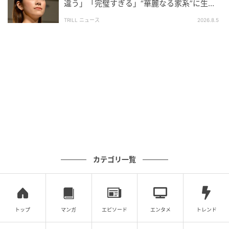
違う」「完璧すぎる」“華麗なる家系”に生ま
2、耐熱ボウルにたまごを割って溶き、牛乳と塩を加え
れた【規格外の逸材】
TRILL ニュース
2026.8.5
て混ぜる。
3、枝豆とミニトマトとチーズを加えて混ぜる。ふんわ
りラップし、1分半～2分チン。ケチャップをかける。
カテゴリ一覧
トップ
マンガ
エピソード
エンタメ
トレンド