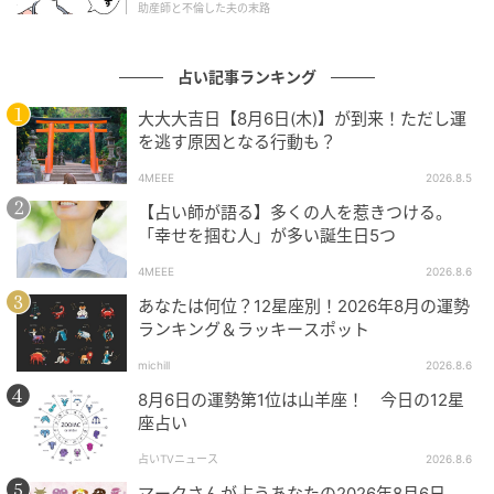
助産師と不倫した夫の末路
出典
FUDGE.jp
占い記事ランキング
赤のグループ × □ の山羊座さん
大大大吉日【8月6日(木)】が到来！ただし運
を逃す原因となる行動も？
「自分を完成させる、本物志向の現実主義者」
4MEEE
2026.8.5
山羊座は、キャリアを重ね、専門分野が確立され、管
【占い師が語る】多くの人を惹きつける。
「幸せを掴む人」が多い誕生日5つ
理職や経営など、社会的責任を担うようになる50代以
降の人生段階にたとえられる存在です。
4MEEE
2026.8.6
若い頃から、どこか達観した落ち着きを持ち、人より
あなたは何位？12星座別！2026年8月の運勢
も一歩先を見据えて行動してきた人も多いでしょう。
ランキング＆ラッキースポット
自分に求められている役割を的確に理解し、社会に役
michill
2026.8.6
立つ存在であろうとする意識がとても強いタイプで
8月6日の運勢第1位は山羊座！ 今日の12星
す。感情に流されず、理性的に物事を判断し、時間を
座占い
かけて積み上げたものを形にしていく―その堅実さと
占いTVニュース
2026.8.6
信頼感こそが、山羊座さんの大きな魅力です。
マークさんが占うあなたの2026年8月6日