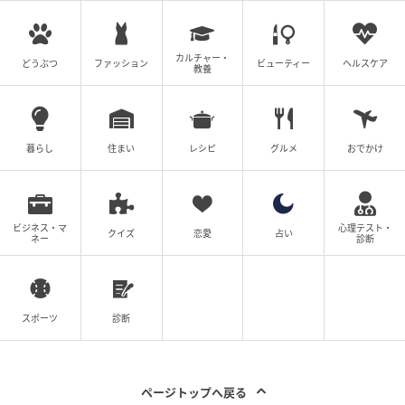
造性」「楽しむ力」にスポットライトが当たります。
遠慮していたことや後回しにしていた夢にも、改めて
カルチャー・
挑戦するチャンスが巡ってきそうです。自分らしさを
どうぶつ
ファッション
ビューティー
ヘルスケア
教養
発揮することが、新しいご縁や可能性を引き寄せる鍵
となるでしょう。一方で、土星と海王星は引き続き牡
羊座に滞在し、自分の理想を現実へと落とし込む作業
暮らし
住まい
レシピ
グルメ
おでかけ
を促しています。勢いだけで進むのではなく、「本当
に大切なものは何か」を見極めながら行動することが
求められる時期です。夢を見るだけではなく、一歩ず
ビジネス・マ
心理テスト・
つ形にしていく姿勢が未来を切り開いていく大切なポ
クイズ
恋愛
占い
ネー
診断
イントとなります。
また、天王星が双子座を運行することで、情報や学
び、コミュニケーションの変化はさらに加速していき
スポーツ
診断
ます。新しい知識や技術を柔軟に取り入れながら、自
分なりの考えを発信していくことが大切です。自分ら
しい挑戦を続けていくためには、一人で頑張り過ぎな
ページトップへ戻る