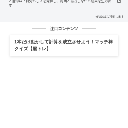
と運命は？自分らしさを発揮し、周囲と協力しながら成果を生み出
す
2026年は、出来事同士のつながりや全体像を意識する
ことで、物事の本質が見えてきます。考えすぎて動け
※FUDGEに移動します
なくなったときは、現実的な一歩を踏み出すことが流
注目コンテンツ
れを動かす鍵になります。
1本だけ動かして計算を成立させよう！マッチ棒
クイズ【脳トレ】
2026年下半期はこんな年になる！
2026年下半期は、上半期に整えてきた土台を活かし、
自分らしい未来を選び取っていく時期です。迷いより
も行動を、正解探しよりも経験を大切にしながら、新
しい可能性へと踏み出していきましょう。
自分の個性や魅力、これまで培ってきた経験を表現す
ることで、新たなご縁やチャンスを引き寄せることが