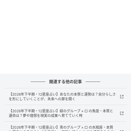
B【12星座別 物事の見方】
◯【牡羊座、牡牛座、双子座、蟹座】
：「自分自身」
を通して見ている
2026年は、「自分はどう感じているか」を基準に、等
身大の視点で物事を見ていくことが重要です。正解を
外に求めるよりも、自分の感覚を信じて判断していき
ましょう。
△【獅子座、乙女座、天秤座、蠍座】
：「相手との対
人関係」を通して見ている
関連する他の記事
2026年は、相手との関係性の中で見えてくるものを大
切にしながらも、誠実さを軸に判断していく年。相手
【2026年下半期・12星座占い】あなたの本質と運勢は？自分らしさ
を形にしていくことが、未来への扉を開く
に合わせすぎず、自分の立場や気持ちもきちんと含め
て考えることで、健全なバランスが生まれます。
【2026年下半期・12星座占い】緑のグループ × □ の魚座・本質と
運命は？夢や理想を現実の成果へ育てていく時
□
【射手座、山羊座、水瓶座、魚座】
：「個や相手の
【2026年下半期・12星座占い】青のグループ × □ の水瓶座・本質
存在を超えた視点から」見ている