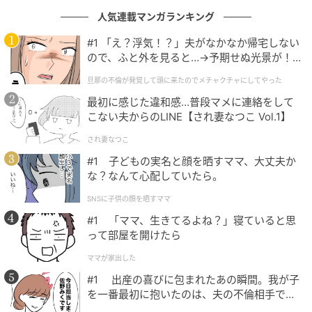
できるでしょう。
人気連載マンガランキング
#1 「え？浮気！？」夫がなかなか帰宅しない
ので、ふと外を見ると…→予期せぬ光景が！
｜旦那の不倫が発覚して頭に来たのでメチャ
旦那の不倫が発覚して頭に来たのでメチャクチャにしてやった
クチャにしてやった
最初に感じた違和感…普段マメに連絡をして
こない夫からのLINE【され妻なつこ Vol.1】
され妻なつこ
#1 子どもの実名と顔を晒すママ、大丈夫か
な？なんて心配していたら。
SNSに子供の顔を晒すママ
#1 「ママ、生きてるよね？」寝ていると思
って部屋を開けたら
ママが家出した
#1 出産の喜びに包まれたあの瞬間。我が子
を一番最初に抱いたのは、夫の不倫相手でし
た。