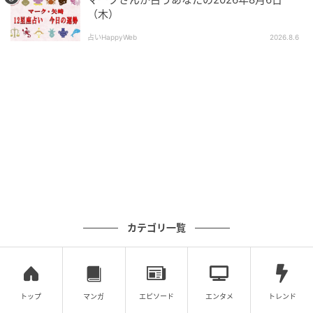
（木）
占いHappyWeb
2026.8.6
＜全体の星の動き＞
自分らしさを形にしていくことが、未来への扉を開く
下半期。
準備してきたことを信じて、一歩前へ踏み出していき
ましょう。
2026年下半期は、上半期に整えてきた土台をもとに、
「自分自身を表現すること」が大きなテーマとなって
カテゴリ一覧
いきます。上半期は理想と現実のギャップに向き合い
ながら、課題を整理し、土台を築いてきた人も多かっ
たはず。その積み重ねが、下半期には少しずつ形とな
って現れ始めるでしょう。
トップ
マンガ
エピソード
エンタメ
トレンド
7月以降、木星は獅子座へと移動し、「自己表現」「創