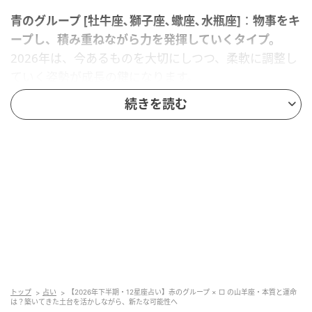
青のグループ [牡牛座､獅子座､蠍座､水瓶座]
：
物事をキ
ープし、積み重ねながら力を発揮していくタイプ。
2026年は、今あるものを大切にしつつ、柔軟に調整し
ていく姿勢が成長の鍵になります。
「守る」ことに意識が向きすぎたときは、小さな変化
続きを読む
を受け入れることで、停滞を抜け出せるでしょう。
緑のグループ [双子座､乙女座､射手座､魚座]
：
常に変化
し続けながら、新しい流れを生み出していくタイプ。
2026年は、外の世界で得た刺激や学びを、内側に取り
込み定着させていくことが大切です。
動き続けるだけでなく、振り返りや整理の時間を持つ
ことで、変化が実力として根づいていきます。
トップ
占い
【2026年下半期・12星座占い】赤のグループ × □ の山羊座・本質と運命
は？築いてきた土台を活かしながら、新たな可能性へ