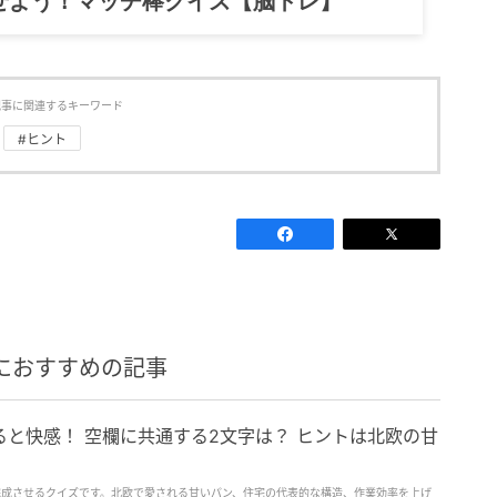
せよう！マッチ棒クイズ【脳トレ】
記事に関連するキーワード
#ヒント
におすすめの記事
と快感！ 空欄に共通する2文字は？ ヒントは北欧の甘
完成させるクイズです。北欧で愛される甘いパン、住宅の代表的な構造、作業効率を上げ