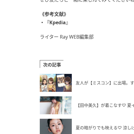
《参考文献》
・『Kpedia』
ライター Ray WEB編集部
次の記事
友人が【ミスコン】に出場。する
【田中美久】が着こなす♡ 夏
夏の暗がりでも映える♡ 涼し