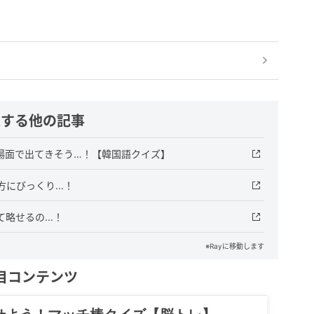
連する他の記事
場面で出てきそう…！【韓国語クイズ】
にびっくり...！
略せるの...！
※Rayに移動します
目コンテンツ