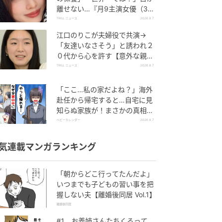
離せない…『月9主演女優（34
歳）』“極上”美ショットがすご
TRILL ニュース
2026.8.7
い
江口のりこが夫婦役で共演→
「友達いなさそう」と誘われ２
０代から心を許す【意外な親友
芸人】とは？
TRILL ニュース
2026.8.7
「ここ…私の家だよね？」海外
赴任から帰宅すると…自宅に見
知らぬ家族が！まさかの真相と
は！？
ベビーカレンダー
2026.8.7
気連載マンガランキング
「朝からどこ行ってたんだよ」
いつまでも子どもの習い事を把
握しない夫【離婚後同居 Vol.1】
離婚後同居
#1 お義姉さんたちくるって、