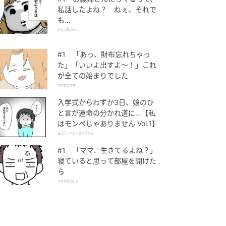
私話したよね？ ねぇ、それで
も…
ぜんぶ私のせい
#1 「あっ、財布忘れちゃっ
た」「いいよ出すよ〜！」これ
が全ての始まりでした
ママ友の財布
入学式からわずか3日、娘のひ
と言が運命の分かれ道に…【私
はモンペじゃありません Vol.1】
私はモンペじゃありません
#1 「ママ、生きてるよね？」
寝ていると思って部屋を開けた
ら
ママが家出した