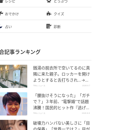
レシピ
どうぶつ
おでかけ
クイズ
占い
診断
合記事ランキング
銭湯の脱衣所で空いてるのに真
隣に来た親子。ロッカーを開け
ようとすると舌打ちされ…→直
後、娘の放った“純粋な一言”に
TRILL ニュース
2026.8.7
「心の中で拍手」
「腰抜けそうになった」「ガチ
で？」３年前、“電撃婚”で話題
沸騰！国民的ヒット作『逃げ
恥』で異彩放った【国宝級イケ
TRILL ニュース
2026.8.6
メン】
破壊力ハンパない美しさに「目
の保養」「世界一では？」目が