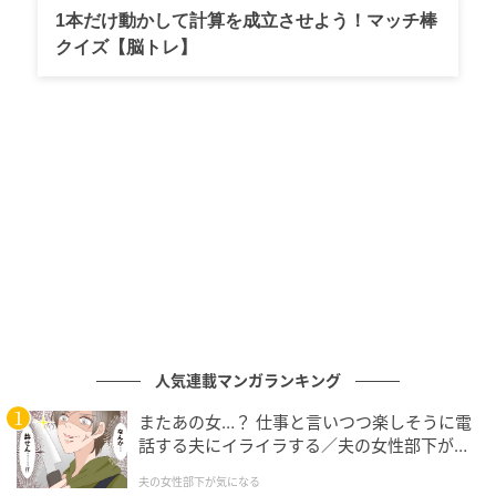
1本だけ動かして計算を成立させよう！マッチ棒
ャンドルを立ててお祝いします。しかし結局、妙子さ
クイズ【脳トレ】
んは蒼ちゃんに一度も「おめでとう」すら言いません
でした。
蒼ちゃんの恰好を見ていた義母が、「ねぇ、妙子さ
ん。蒼ちゃんに・・・服をプレゼントしてもいいかし
ら・・・」と控えめに提案をします。その言葉に、義
父も「更紗みたいなのも、たまにはいいんじゃない
か？」と恐る恐る同意しました。確かに、あの服は気
になりますよね。
人気連載マンガランキング
またあの女…？ 仕事と言いつつ楽しそうに電
話する夫にイライラする／夫の女性部下が気
になる（1）【夫婦の危機 まんが】
夫の女性部下が気になる