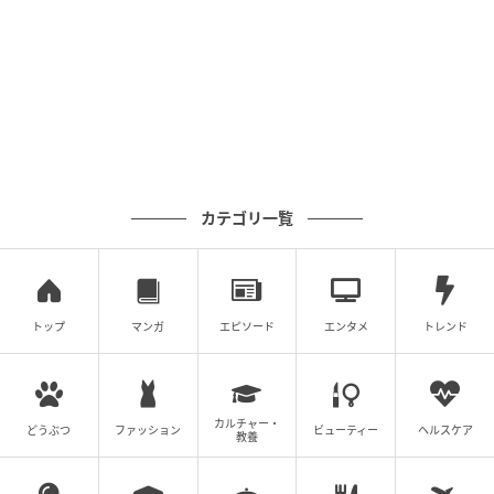
ママ広場
カテゴリ一覧
そこで私が「もしボーイッシュなアイテムが好きなら
おすすめのブランドがあるんです！男の子向けとは微
妙に違うんですよ」と提案すれば、妙子さんは大きな
トップ
マンガ
エピソード
エンタメ
トレンド
ため息をつきました。そして不機嫌な態度を隠しもせ
ずに「元アパレルさんは、他人の服にアドバイスなん
て、ずいぶんエライのねぇ」と嫌味を言ってきます。
カルチャー・
どうぶつ
ファッション
ビューティー
ヘルスケア
教養