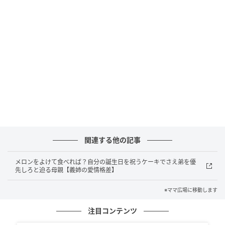
ママ広場
関連する他の記事
蒼ちゃんの誕生日に、妙子さんが何の用意もしていな
メロンをよけて食べれば？自分の誕生日を祝うケーキでさえ弟を優
かったと知り、急遽実家でお祝いすることに。その時
先しろと迫る母親【義姉の愛情格差】
のケーキは妙子さんが用意したのですが、よりによっ
※ママ広場に移動します
て蒼ちゃんの苦手なメロンのケーキを「龍ちゃんが好
きだから」という理由で買ってきました。慌てて義父
注目コンテンツ
に頼んで蒼ちゃんの好きなチョコケーキを用意し、キ