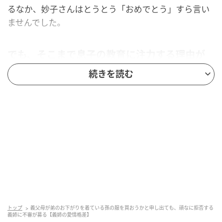
るなか、妙子さんはとうとう「おめでとう」すら言い
ませんでした。
でも、そこまで息子の教育に注力する理由が
分からない
続きを読む
トップ
義父母が弟のお下がりを着ている孫の服を買おうかと申し出ても、頑なに拒否する
義姉に不審が募る【義姉の愛情格差】