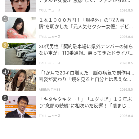
アダルト女優が“激怒”した、ファンからの
ー感じなんです！」と激しく反論。その剣幕に義父母
【質問】とは
は「そ、そうなの？ごめんなさいね」「す、すまん」
TRILL ニュース
2026.8.5
とたじたじです。
１本１０００万円！「規格外」の“収入事
情”を明かした『元人気セクシー女優』デビュ
ー作が“１０万本”を記録した逸材
TRILL ニュース
2026.8.4
30代男性「契約駐車場に県外ナンバーの知ら
ない車が」110番通報。戻ってきたドライバー
の“言い分”に「口論になった」
TRILL ニュース
2026.8.5
「1か月で20キロ増えた」脳の病気で副作用…
容姿が変わり「鏡を見ると自分とは思えなか
った」壮絶な闘病生活明かす
ABEMA TIMES
2026.8.5
「キタキタキター！」「エグすぎ」１３年ぶ
り“念願の続編”に相次いだ反響！「凄まじく
面白い」“賞 総なめ”『伝説級ドラマ』
TRILL ニュース
2026.8.4