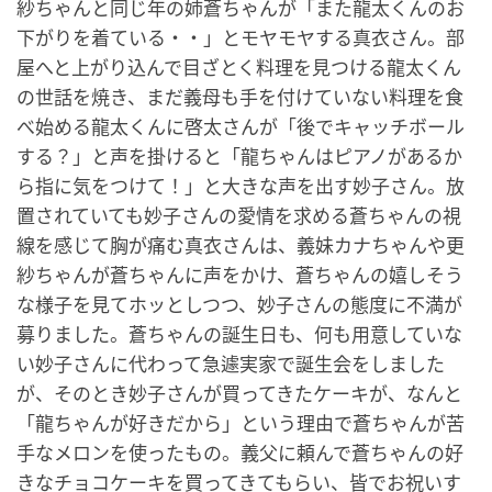
紗ちゃんと同じ年の姉蒼ちゃんが「また龍太くんのお
下がりを着ている・・」とモヤモヤする真衣さん。部
屋へと上がり込んで目ざとく料理を見つける龍太くん
の世話を焼き、まだ義母も手を付けていない料理を食
べ始める龍太くんに啓太さんが「後でキャッチボール
する？」と声を掛けると「龍ちゃんはピアノがあるか
ら指に気をつけて！」と大きな声を出す妙子さん。放
置されていても妙子さんの愛情を求める蒼ちゃんの視
線を感じて胸が痛む真衣さんは、義妹カナちゃんや更
紗ちゃんが蒼ちゃんに声をかけ、蒼ちゃんの嬉しそう
な様子を見てホッとしつつ、妙子さんの態度に不満が
募りました。蒼ちゃんの誕生日も、何も用意していな
い妙子さんに代わって急遽実家で誕生会をしました
が、そのとき妙子さんが買ってきたケーキが、なんと
「龍ちゃんが好きだから」という理由で蒼ちゃんが苦
手なメロンを使ったもの。義父に頼んで蒼ちゃんの好
きなチョコケーキを買ってきてもらい、皆でお祝いす