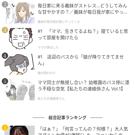
毎日家に来る義妹がストレス…どうしてみん
な甘やかすの？／義妹が毎日我が家にやって
くる（1）【義父母がシンドイんです！ まん
義妹が毎日我が家にやってくる
が】
#1 「ママ、生きてるよね？」寝ていると思
って部屋を開けたら
ママが家出した
#1 送迎のバスから「娘が降りてきてませ
ん」
娘が拐われた
ママ同士が無視し合い？ 幼稚園のバス停に漂
う不穏な空気【私たちの連絡係さん Vol.1】
私たちの連絡係さん
ママ広場
総合記事ランキング
すると妙子さんは「お言葉ですが、蒼は好きであーゆ
「はぁ？」「何言ってんの？何様？」大人気