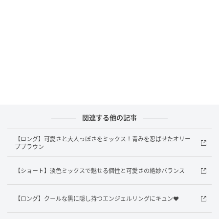
☎︎03-6809-0372
元記事で読む
次の記事
【シウマ占い・九星気学別】6月は「嗅覚」が
大切！？鼻のケアを行うことで素敵な出会い
に恵まれる九星は…
関連する他の記事
の記事をもっとみる
【ロング】可愛さと大人っぽさをミックス！青みを忍ばせたオリー
ブブラウン
【ショート】淡色ミックスで魅せる個性と可愛さの絶妙バランス
【ロング】クールな黒に隠し持つエンジェルリングにキュン♥