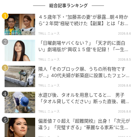
総合記事ランキング
４５歳年下・“加藤茶の妻”が暴露…朝４時か
ら“２年間”極秘で続けた【副業】とは「お金
を稼ぐのって大変」
TRILL ニュース
2026.8.6
「日曜劇場ヤバくない？」「天才的に面白
い」劇場版が“興収１５億”を記録！「一生言
い続ける」放送後も続く“切望の声”
TRILL ニュース
2026.8.5
隣人「そのブロック塀、うちの所有物です
が…」40代夫婦が新築庭に設置したフェン
ス、直後に迫られた"顛末"
TRILL ニュース
2026.8.6
水遊び後、タオルを用意してると… 男子
「タオル貸してください」断った直後、親が
大声で放った一言に絶句
TRILL ニュース
2026.8.6
偏差値７０超え『超難関校』出身！「次元が
違う」「完璧すぎる」“華麗なる家系”に生ま
れた【規格外の逸材】