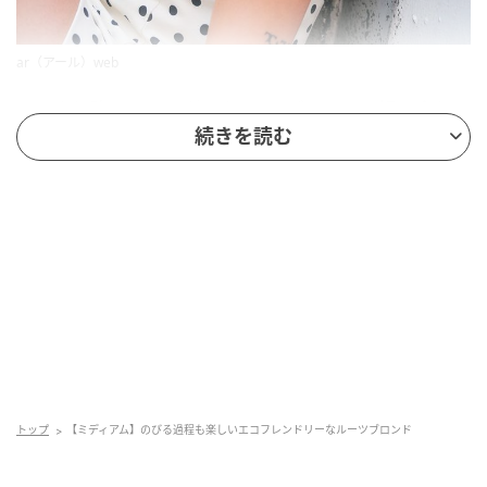
ar（アール）web
くっきり強めのランダムカール×ブロンドの組み合わせ
続きを読む
は、海外映画のヒロインのようなレトロな可愛さ。あ
えて根元はブリーチせず、カラー剤の中で一番明るく
なるライトナーでナチュラルに残せば、のびてきた時
も自然ななじみ感に。透明感があるカラーだから、ど
んなファッションとも相性バツグン。
モデル／田嶋みなみさん
担当美容師／スタイリスト ヒルタモモさん(SHACHU)
SHACHU
トップ
【ミディアム】のびる過程も楽しいエコフレンドリーなルーツブロンド
〒150-0042
東京都渋谷区宇田川町3-12 S:vort 渋谷神南 4F