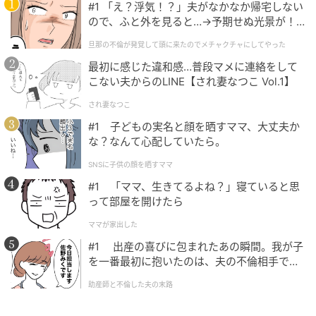
#1 「え？浮気！？」夫がなかなか帰宅しない
ので、ふと外を見ると…→予期せぬ光景が！
｜旦那の不倫が発覚して頭に来たのでメチャ
旦那の不倫が発覚して頭に来たのでメチャクチャにしてやった
クチャにしてやった
最初に感じた違和感…普段マメに連絡をして
こない夫からのLINE【され妻なつこ Vol.1】
され妻なつこ
#1 子どもの実名と顔を晒すママ、大丈夫か
な？なんて心配していたら。
SNSに子供の顔を晒すママ
#1 「ママ、生きてるよね？」寝ていると思
って部屋を開けたら
ママが家出した
#1 出産の喜びに包まれたあの瞬間。我が子
を一番最初に抱いたのは、夫の不倫相手でし
た。
助産師と不倫した夫の末路