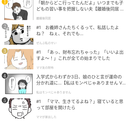
「朝からどこ行ってたんだよ」いつまでも子
どもの習い事を把握しない夫【離婚後同居 Vo
l.1】
離婚後同居
#1 お義姉さんたちくるって、私話したよ
ね？ ねぇ、それでも…
ぜんぶ私のせい
#1 「あっ、財布忘れちゃった」「いいよ出
すよ〜！」これが全ての始まりでした
ママ友の財布
入学式からわずか3日、娘のひと言が運命の
分かれ道に…【私はモンペじゃありません Vo
l.1】
私はモンペじゃありません
#1 「ママ、生きてるよね？」寝ていると思
って部屋を開けたら
ママが家出した