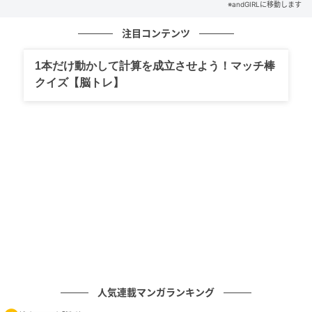
※andGIRLに移動します
文／andGIRLweb編集部
出典元／コトバンク
注目コンテンツ
元記事で読む
1本だけ動かして計算を成立させよう！マッチ棒
次の記事
クイズ【脳トレ】
【顕著】はなんと読む？日常的にも使うあの
言葉！
の記事をもっとみる
人気連載マンガランキング