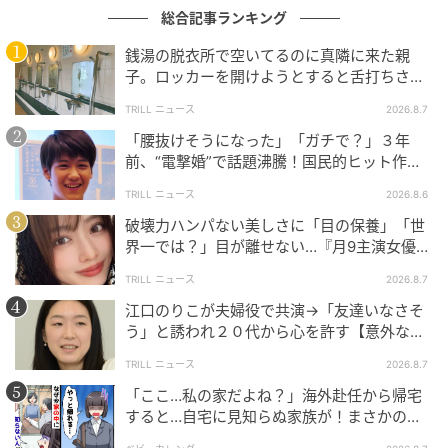
総合記事ランキング
銭湯の脱衣所で空いてるのに真隣に来た親
子。ロッカーを開けようとすると舌打ちさ
れ…→直後、娘の放った“純粋な一言”に「心の
TRILL ニュース
2026.8.7
中で拍手」
「腰抜けそうになった」「ガチで？」３年
前、“電撃婚”で話題沸騰！国民的ヒット作
『逃げ恥』で異彩放った【国宝級イケメン】
TRILL ニュース
2026.8.6
破壊力ハンパない美しさに「目の保養」「世
界一では？」目が離せない…『月9主演女優
（34歳）』“極上”美ショットがすごい
TRILL ニュース
2026.8.7
江口のりこが夫婦役で共演→「友達いなさそ
う」と誘われ２０代から心を許す【意外な親
友芸人】とは？
TRILL ニュース
2026.8.7
「ここ…私の家だよね？」海外赴任から帰宅
すると…自宅に見知らぬ家族が！まさかの真
相とは！？