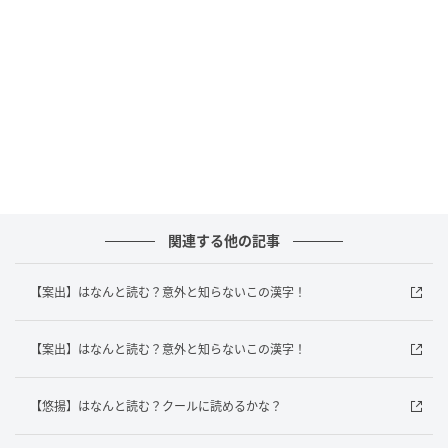
andGIRL
正解は「あんしゅつ」でした！
「案出」は「あんしゅつ」と読み、新しいアイデアや
解決策を考え出すことを意味する言葉です。「新しい
企画を案出する」のように、ビジネスシーンでよく登
場します。「案」は「考え・計画」、「出」は「出
す」を意味するので、まさに「考えを生み出す」とい
関連する他の記事
う意味がそのまま詰まった言葉なんです。日常会話で
はあまり耳にしないかもしれませんが、仕事の場面で
【案出】はなんと読む？意外と知らないこの漢字！
さらっと使えると、デキる印象を与えられそうな一語
ですね。
【案出】はなんと読む？意外と知らないこの漢字！
みなさんはわかりましたか？家族や友だちにも、「知
【悠揚】はなんと読む？クールに読めるかな？
ってる？」と聞いて自慢してみて！