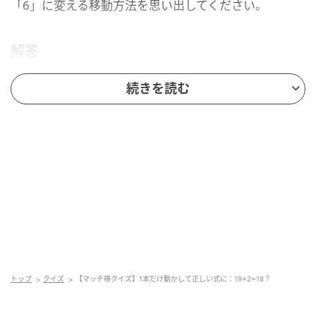
「6」に変える移動方法を思い出してください。
解答
続きを読む
脳トレ日和
トップ
クイズ
【マッチ棒クイズ】1本だけ動かして正しい式に：19+2=18？
正解は、左端の「19」の「9」を「6」に変えることで
した。「9」の右上にある縦棒を外し、左下の空きスペ