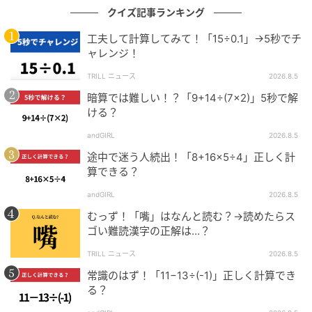
クイズ記事ランキング
工夫して計算してみて！「15÷0.1」→5秒でチ
ャレンジ！
TRILL ニュース
2026.8.5
暗算では難しい！？「9+14÷(7×2)」5秒で解
ける？
andGIRL
2026.8.5
途中で迷う人続出！「8+16×5÷4」正しく計
算できる？
andGIRL
2026.8.5
むっず！「嘴」はなんと読む？→読めたらス
ゴい難読漢字の正解は…？
TRILL ニュース
2026.8.5
常識のはず！「11−13÷(-1)」正しく計算でき
る？