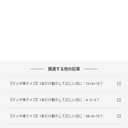
ースへ移動させます。すると「6」になります。
「16+2=18」。これで正解です！
数字の形を回転させるようなイメージ力は、脳の空間
認識能力を鍛えるのに最適です。
※複数の正解を持つ場合もございます。あくまでも一
例のご紹介に留まることを、ご了承ください。
元記事で読む
関連する他の記事
次の記事
【マッチ棒クイズ】1本だけ動かして正しい式に：15+6=19？
【マッチ棒クイズ】1本だけ動かして正しい式
に：66-8=75？
【マッチ棒クイズ】1本だけ動かして正しい式に：4-2=3？
【マッチ棒クイズ】1本だけ動かして正しい式に：66-8=75？
の記事をもっとみる