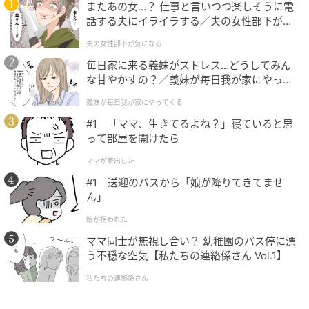
またあの女…？ 仕事と言いつつ楽しそうに電
話する夫にイライラする／夫の女性部下が気
になる（1）【夫婦の危機 まんが】
夫の女性部下が気になる
毎日家に来る義妹がストレス…どうしてみん
な甘やかすの？／義妹が毎日我が家にやって
くる（1）【義父母がシンドイんです！ まん
義妹が毎日我が家にやってくる
が】
#1 「ママ、生きてるよね？」寝ていると思
って部屋を開けたら
ママが家出した
#1 送迎のバスから「娘が降りてきてませ
ん」
娘が拐われた
ママ同士が無視し合い？ 幼稚園のバス停に漂
う不穏な空気【私たちの連絡係さん Vol.1】
私たちの連絡係さん