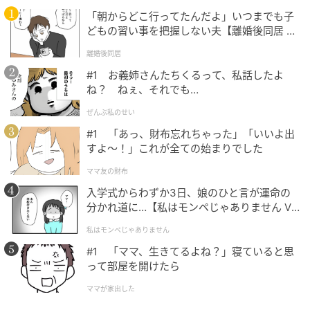
「朝からどこ行ってたんだよ」いつまでも子
どもの習い事を把握しない夫【離婚後同居 Vo
l.1】
離婚後同居
#1 お義姉さんたちくるって、私話したよ
ね？ ねぇ、それでも…
ぜんぶ私のせい
#1 「あっ、財布忘れちゃった」「いいよ出
michill
すよ〜！」これが全ての始まりでした
この非常用トイレは、100均でもよく見かけるドライ
ママ友の財布
ブ用ではなく、洋式トイレに設置して使用するタイプ
入学式からわずか3日、娘のひと言が運命の
の商品です。災害時に水が使えなくなったときに、自
分かれ道に…【私はモンペじゃありません Vo
l.1】
宅のトイレなどに設置して水なしで使えるというもの
私はモンペじゃありません
です。
#1 「ママ、生きてるよね？」寝ていると思
って部屋を開けたら
黒いごみ袋1枚のほかに、吸水シートが1枚入っていま
ママが家出した
す。