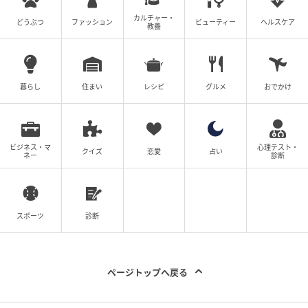
皮膚に付着した際には水でよく洗い流すよう注意書き
カルチャー・
どうぶつ
ファッション
ビューティー
ヘルスケア
教養
がありました。
暮らし
住まい
レシピ
グルメ
おでかけ
ビジネス・マ
心理テスト・
クイズ
恋愛
占い
ネー
診断
スポーツ
診断
michill
ページトップへ戻る
排泄後、約30秒ほどで吸水するとのことです。