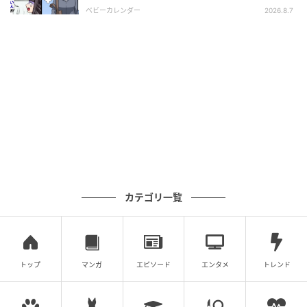
す。
相とは！？
ベビーカレンダー
2026.8.7
カテゴリ一覧
michill
吸水シートが底に来るように置き、便座を下げて袋を
トップ
マンガ
エピソード
エンタメ
トレンド
固定します。
この吸水シートには粉末が付着しているようで、目や