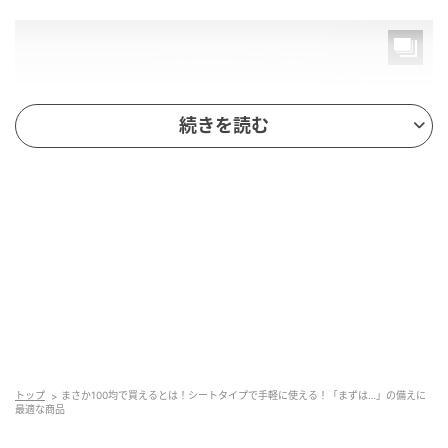
続きを読む
michill
商品名：非常用トイレ（吸水シートタイプ）
トップ
まさか100均で買えるとは！シートタイプで手軽に使える！「まずは…」の備えに
価格：￥110（税込）
最適な商品