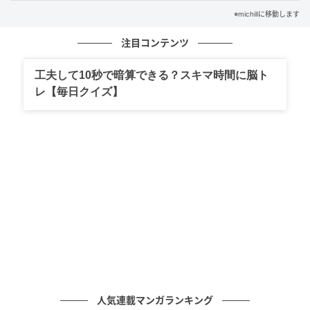
※michillに移動します
注目コンテンツ
michill
工夫して10秒で暗算できる？スキマ時間に脳ト
今回は、ダイソーで見つけた『非常用トイレ（吸水シ
レ【毎日クイズ】
ートタイプ）』をご紹介します。
災害時や非常時に役立つ、1回分の非常用トイレです。
価格は110円（税込）です。
まだ防災グッズを揃えられていない方にもおすすめ
の、いざというときに向けて持っておくと安心なアイ
テム。まずは…の備えにぴったりな商品です。
人気連載マンガランキング