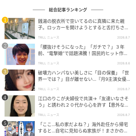
総合記事ランキング
銭湯の脱衣所で空いてるのに真隣に来た親
子。ロッカーを開けようとすると舌打ちさ
れ…→直後、娘の放った“純粋な一言”に「心の
TRILL ニュース
2026.8.7
中で拍手」
「腰抜けそうになった」「ガチで？」３年
前、“電撃婚”で話題沸騰！国民的ヒット作
『逃げ恥』で異彩放った【国宝級イケメン】
TRILL ニュース
2026.8.6
破壊力ハンパない美しさに「目の保養」「世
界一では？」目が離せない…『月9主演女優
（34歳）』“極上”美ショットがすごい
TRILL ニュース
2026.8.7
michill
江口のりこが夫婦役で共演→「友達いなさそ
う」と誘われ２０代から心を許す【意外な親
今回は、ゴミ箱を便器に見立てて吸水性を確かめるた
友芸人】とは？
めに実験をしてみました。
TRILL ニュース
2026.8.7
「ここ…私の家だよね？」海外赴任から帰宅
通常の手順では、まずは便座を上げて袋を開き被せま
すると…自宅に見知らぬ家族が！まさかの真