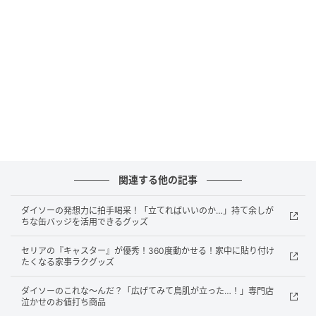
袋のサイズ（約）：61.5×38cm
販売ショップ：ダイソー
JANコード：4550480910444
まずは…の備えにおすすめ！ダイソーの防災グ
ッズ
関連する他の記事
ダイソーの発想力に拍手喝采！「立てればいいのか…」持て余しが
ちな缶バッジを活用できるグッズ
セリアの『キャスター』が優秀！360度動かせる！家中に貼り付け
たくなる家事ラクグッズ
ダイソーのこれな～んだ？「広げてみて鳥肌が立った…！」専門店
泣かせのお値打ち商品