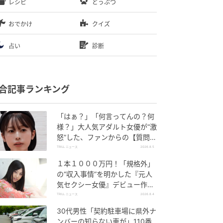
レシピ
どうぶつ
おでかけ
クイズ
占い
診断
合記事ランキング
「はぁ？」「何言ってんの？何
様？」大人気アダルト女優が“激
怒”した、ファンからの【質問】
とは
TRILL ニュース
2026.8.5
１本１０００万円！「規格外」
の“収入事情”を明かした『元人
気セクシー女優』デビュー作
が“１０万本”を記録した逸材
TRILL ニュース
2026.8.4
30代男性「契約駐車場に県外ナ
ンバーの知らない車が」110番