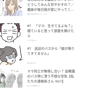
どうしてみんな甘やかすの？／
義妹が毎日我が家にやってくる
（1）【義父母がシンドイんで
義妹が毎日我が家にやってくる
す！ まんが】
#1 「ママ、生きてるよね？」
寝ていると思って部屋を開けた
ら
ママが家出した
#1 送迎のバスから「娘が降り
てきてません」
娘が拐われた
ママ同士が無視し合い？ 幼稚園
のバス停に漂う不穏な空気【私
たちの連絡係さん Vol.1】
私たちの連絡係さん