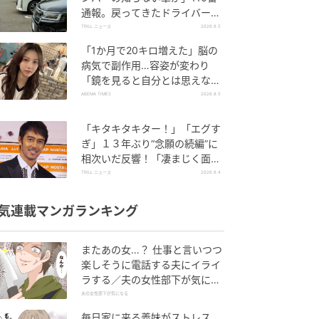
通報。戻ってきたドライバー
の“言い分”に「口論になった」
TRILL ニュース
2026.8.5
「1か月で20キロ増えた」脳の
病気で副作用…容姿が変わり
「鏡を見ると自分とは思えなか
った」壮絶な闘病生活明かす
ABEMA TIMES
2026.8.5
「キタキタキター！」「エグす
ぎ」１３年ぶり“念願の続編”に
相次いだ反響！「凄まじく面白
い」“賞 総なめ”『伝説級ドラ
TRILL ニュース
2026.8.4
マ』
気連載マンガランキング
またあの女…？ 仕事と言いつつ
楽しそうに電話する夫にイライ
ラする／夫の女性部下が気にな
る（1）【夫婦の危機 まんが】
夫の女性部下が気になる
毎日家に来る義妹がストレス…