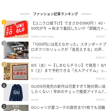
ファッション記事ランキング
【ユニクロ値下げ】でまさかの990円！ 40・
50代が今 → 秋まで着回したい♡「即戦力ト
ップス」
fashion trend news
2026.8.7
「1000円には見えなかった」スタンダードプ
ロダクツのリュックが「高見えする」の声。
2個購入する人も
All About
2026.8.7
8/5（水）〜【しまむらチラシ】で発見！ 8/1
5（土）まで予約できる「大人アイテム」っ
て？
出典：GU
fashion trend news
2026.8.7
GUの8月発売の新作は可愛すぎて絶対買い逃
スタッフのTamakiさんは、ブラックのシアーシャツを
したくない！早めのチェック推奨アイテム7
主役にした上品なスタイルに。襟元を開けてデコルテ
連発
michill
2026.8.7
を覗かせることで、顔まわりをすっきりと見せながら
GUシャツが夏コーデの救世主♡1枚でも羽織
ヘルシーな抜け感を演出。ゴールドカラーのチョーカ