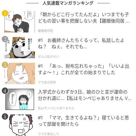
合わせ、落ち着いたアースカラーコーデに仕上げてい
人気連載マンガランキング
ます。ベルトでウエストをマークすれば自然とスタイ
「朝からどこ行ってたんだよ」いつまでも子
ルアップして見え、すっきりとした印象に。
どもの習い事を把握しない夫【離婚後同居 Vo
l.1】
離婚後同居
#1 お義姉さんたちくるって、私話したよ
上品な抜け感が漂う大人のシアースタイル
ね？ ねぇ、それでも…
ぜんぶ私のせい
#1 「あっ、財布忘れちゃった」「いいよ出
すよ〜！」これが全ての始まりでした
ママ友の財布
入学式からわずか3日、娘のひと言が運命の
分かれ道に…【私はモンペじゃありません Vo
l.1】
私はモンペじゃありません
#1 「ママ、生きてるよね？」寝ていると思
って部屋を開けたら
ママが家出した