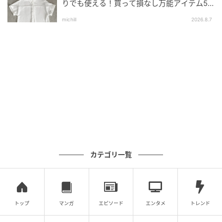
りでも使える！買って損なし万能アイテム5
ーやピアスなど、大人の余裕を感じさせる小物使いも
選
真似したいポイントです。
michill
2026.8.7
脚のラインを拾いにくい美シルエットパンツ
カテゴリ一覧
トップ
マンガ
エピソード
エンタメ
トレンド