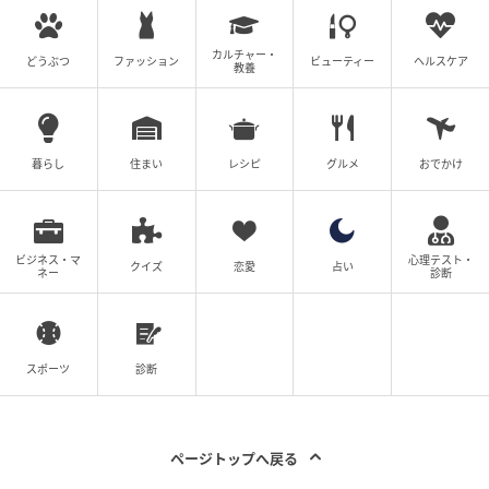
カルチャー・
どうぶつ
ファッション
ビューティー
ヘルスケア
教養
暮らし
住まい
レシピ
グルメ
おでかけ
ビジネス・マ
心理テスト・
クイズ
恋愛
占い
ネー
診断
出典：GU
【GU】「ドレープワイドパンツ」各¥2,990（税込）
スポーツ
診断
ドレープ感のある素材が上品な印象を演出するワイド
パンツ。太すぎず細すぎないシルエットで脚のライン
ページトップへ戻る
を拾いにくく、すっきりとした着こなしを叶えてくれ