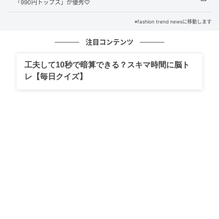
「990円トップス」が優秀♡
※fashion trend newsに移動します
注目コンテンツ
工夫して10秒で暗算できる？スキマ時間に脳ト
レ【毎日クイズ】
出典：GU
「一枚あると絶対に使えるアイテムだと思います」と
太鼓判を押すスタッフのNatsukiさんは、オリーブのシ
ャツをチョイス。ナチュラルカラーのワイドパンツと