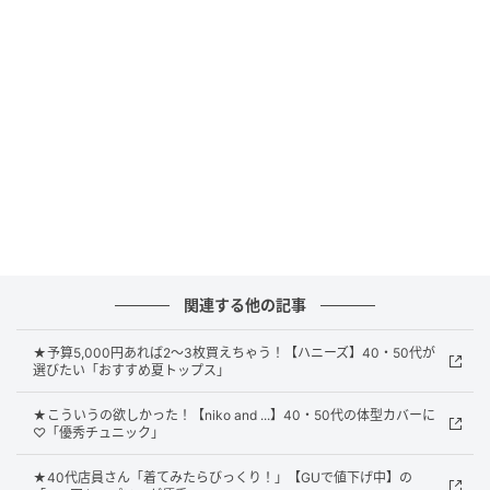
で腕を動かしやすく、気になる二の腕を自然にカバー
してくれるのも嬉しいポイント。襟やカフスはあえて
コンパクトに設計されているため、軽やかで抜け感の
ある印象に仕上がります。
ベルト使いでメリハリをプラス
関連する他の記事
★予算5,000円あれば2〜3枚買えちゃう！【ハニーズ】40・50代が
選びたい「おすすめ夏トップス」
★こういうの欲しかった！【niko and ...】40・50代の体型カバーに
♡「優秀チュニック」
★40代店員さん「着てみたらびっくり！」【GUで値下げ中】の