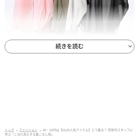
続きを読む
出典：GU
【GU】「シアードルマンスリーブシャツQ」各
¥2,490（税込）
透け感を取り入れつつ、ゆったりとしたオーバーサイ
トップ
ファッション
40・50代は【GUの人気アイテム】どう着る？ 同世代スタッフに
ズで体型カバーも狙える一枚。ドルマンスリーブなの
学ぶ「こなれ見えする着こなし術」