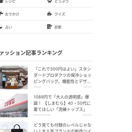
レシピ
どうぶつ
おでかけ
クイズ
占い
診断
ァッション記事ランキング
「これで300円はよい」スタン
ダードプロダクツの保冷ショッ
ピングバッグ、機能性とデザイ
ンでネット大絶賛
All About
2026.8.8
1089円で「大人の透明感」爆
誕！ 【しまむら】40・50代に
着てほしい「洗練トップス」
fashion trend news
2026.8.8
どう見ても付録のレベルじゃな
い！大人気ブランドの新作ツイ