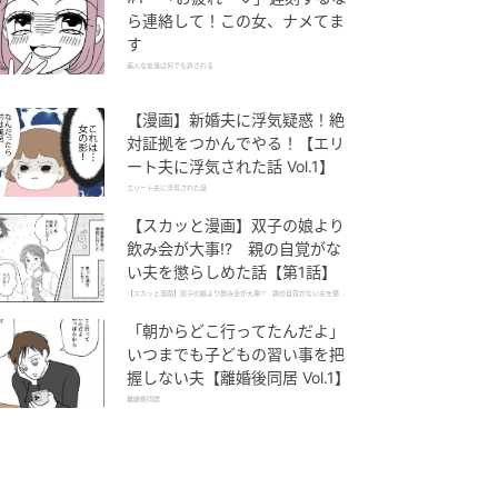
ら連絡して！この女、ナメてま
す
美人な友達は何でも許される
【漫画】新婚夫に浮気疑惑！絶
対証拠をつかんでやる！【エリ
ート夫に浮気された話 Vol.1】
エリート夫に浮気された話
【スカッと漫画】双子の娘より
飲み会が大事!? 親の自覚がな
い夫を懲らしめた話【第1話】
【スカッと漫画】双子の娘より飲み会が大事!? 親の自覚がない夫を懲ら
しめた話
「朝からどこ行ってたんだよ」
いつまでも子どもの習い事を把
握しない夫【離婚後同居 Vol.1】
離婚後同居