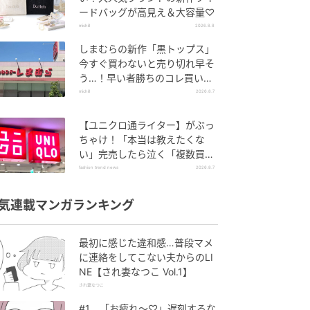
ードバッグが高見え＆大容量♡
michill
2026.8.8
しまむらの新作「黒トップス」
今すぐ買わないと売り切れ早そ
う…！早い者勝ちのコレ買いリ
スト
michill
2026.8.7
【ユニクロ通ライター】がぶっ
ちゃけ！「本当は教えたくな
い」完売したら泣く「複数買い
アイテム」
fashion trend news
2026.8.7
気連載マンガランキング
最初に感じた違和感…普段マメ
に連絡をしてこない夫からのLI
NE【され妻なつこ Vol.1】
され妻なつこ
#1 「お疲れ〜♡」遅刻するな