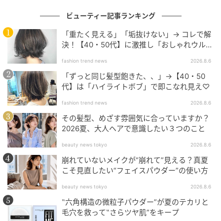
ビューティー記事ランキング
出典：Instagram
「重たく見える」「垢抜けない」→ コレで解
決！【40・50代】に激推し「おしゃれウル
全体的に短めのレイヤーを入れて、軽やかに仕上げた
フ」
fashion trend news
2026.8.6
ウルフヘア。毛先にカールをつけることで立体感が生
「ずっと同じ髪型飽きた、、」→【40・50
まれ、華やかでエレガントな印象に。顔周りにも動き
代】は「ハイライトボブ」で即こなれ見え♡
が出るので、表情まで明るく見えそう。短めでも女性
fashion trend news
2026.8.6
らしさを残せるので、思い切って雰囲気を変えたい人
にもおすすめです。大人っぽさと華やかさを両立した
その髪型、めざす雰囲気に合っていますか？
2026夏、大人ヘアで意識したい３つのこと
い人にぴったりです。
beauty news tokyo
2026.8.6
崩れていないメイクが“崩れて”見える？真夏
ハイライトで立体感を出すコンパクトウルフ
こそ見直したい“フェイスパウダー”の使い方
beauty news tokyo
2026.8.6
‟六角構造の微粒子パウダー”が夏のテカリと
毛穴を救って‟さらツヤ肌”をキープ