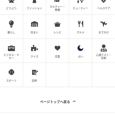
カルチャー・
どうぶつ
ファッション
ビューティー
ヘルスケア
教養
出典：Instagram
後ろに丸みをつけ、きゅっとくびれを作ってコンパク
暮らし
住まい
レシピ
グルメ
おでかけ
トにおさめたウルフスタイル。担当した
@yuuna__iwamaさんは「存在感のあるハイライトで
おしゃれに立体感と透明感を」とコメントしており、
ハイライトによって奥行きのある仕上がりに。立体感
ビジネス・マ
心理テスト・
クイズ
恋愛
占い
ネー
診断
が出ることで毛流れもきれいに見えて軽やか。白髪が
気になる人も、ぼかしながらおしゃれに楽しめそうで
す。
スポーツ
診断
※本文中の画像は投稿主様より掲載許諾をいただいて
います。
ページトップへ戻る
※こちらの記事では@kitadani_koujiro様、
@odaryo_0622様、@osm1019様、@yuuna__iwama