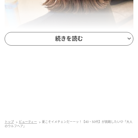
続きを読む
出典：Instagram
やわらかな曲線が魅力のくびれスタイル。少し厚みを
残したレングスにレイヤーを入れることで、ふんわり
とした動きがプラスされます。顔周りにも毛流れが生
まれ、フェイスラインをさりげなくカバーしてくれそ
う。毛先に丸みをつければ上品に、外ハネを加えれば
トップ
ビューティー
夏こそイメチェンだーーッ！【40・50代】が挑戦したい♡「大人
抜け感のある雰囲気に仕上がります。長さを変えすぎ
のウルフヘア」
ずにイメチェンしたい大人女性にもおすすめです。