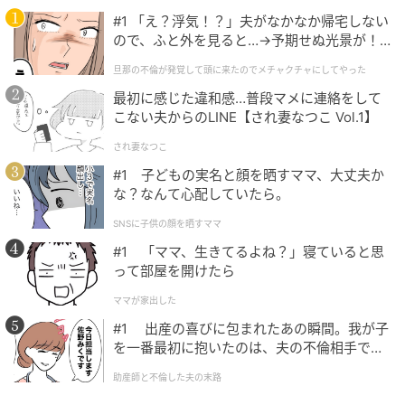
#1 「え？浮気！？」夫がなかなか帰宅しない
ので、ふと外を見ると…→予期せぬ光景が！
｜旦那の不倫が発覚して頭に来たのでメチャ
旦那の不倫が発覚して頭に来たのでメチャクチャにしてやった
クチャにしてやった
最初に感じた違和感…普段マメに連絡をして
こない夫からのLINE【され妻なつこ Vol.1】
され妻なつこ
#1 子どもの実名と顔を晒すママ、大丈夫か
な？なんて心配していたら。
SNSに子供の顔を晒すママ
#1 「ママ、生きてるよね？」寝ていると思
って部屋を開けたら
ママが家出した
#1 出産の喜びに包まれたあの瞬間。我が子
を一番最初に抱いたのは、夫の不倫相手でし
た。
助産師と不倫した夫の末路