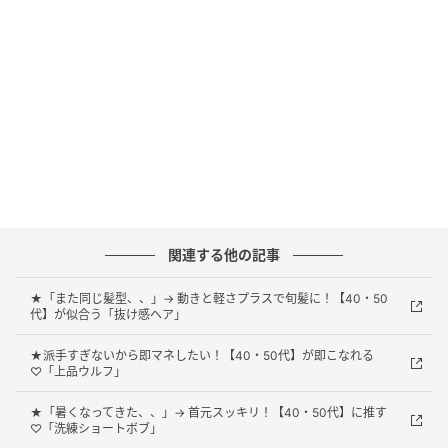
カジュアルにもきれいめにも合う涼しげスタ
イル
関連する他の記事
★「また同じ髪型、、」→ 動きと軽さプラスで旬髪に！【40・50
代】が似合う「抜け感ヘア」
★派手すぎないから即マネしたい！【40・50代】が即こなれる
♡「上品ウルフ」
★「暑くなってきた、、」→ 首元スッキリ！【40・50代】に推す
♡「洗練ショートボブ」