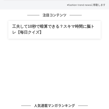
※fashion trend newsに移動します
注目コンテンツ
工夫して10秒で暗算できる？スキマ時間に脳ト
出典：Instagram
レ【毎日クイズ】
こちらは毛先を軽くして、涼しげな印象に。やわらか
な動きを加えることで、まとまりのあるシルエットの
中にも抜け感が生まれます。ライン感は残しつつも毛
先が軽やかなのも嬉しいポイント。カジュアルすぎ
ず、きれいめにも寄りすぎないバランスで、毎日のコ
ーデになじみやすいスタイルです。
短めでも女性らしさが残る華やかウルフ
人気連載マンガランキング