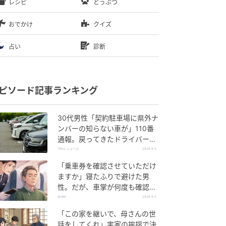
レシピ
どうぶつ
おでかけ
クイズ
占い
診断
ピソード記事ランキング
30代男性「契約駐車場に県外ナ
ンバーの知らない車が」110番
通報。戻ってきたドライバー
の“言い分”に「口論になった」
TRILL ニュース
2026.8.5
「乗車券を確認させていただけ
ますか」寝たふりで避けた男
性。だが、車掌が何度も確認し
た結果
GLAM
2026.8.5
「この家を継いで、母さんの世
話をしてくれ」実家の挨拶で決