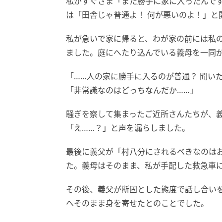
私がすぐさま「また勝手に家に入ったんで
は「田舎じゃ普通よ！ 何が悪いのよ！」と
私が急いで家に帰ると、わが家の前には私
ました。庭にへたり込んでいる義母を一同
「……人の家に勝手に入るのが普通？ 聞い
「非常識なのはどっちなんだか……」
騒ぎを察して集まったご近所さんたちが、
「え……？」と声を漏らしました。
最後に義父が「村八分にされるべきなのは
た。義母はそのまま、私が手配した救急車
その後、義父が断固とした態度で話し合い
へそのまま身を寄せたとのことでした。