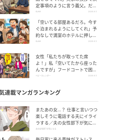
定事項のように言う義父。だ
が、普段は反論しない夫が言っ
GLAM
2026.8.5
てくれた一言
「空いてる部屋あるだろ。今す
ぐ泊まれるようにしてくれ」予
約なしで満室のホテルに押しか
けた家族。だが、責任者の対応
GLAM
2026.8.5
で状況が一変
女性「私たちが取ってた席
よ！」私「空いてたから座った
んですが」フードコートで困
惑…⇒そこへ女性の旦那さんが
ベビーカレンダー
2026.8.5
来ると
気連載マンガランキング
またあの女…？ 仕事と言いつつ
楽しそうに電話する夫にイライ
ラする／夫の女性部下が気にな
る（1）【夫婦の危機 まんが】
夫の女性部下が気になる
毎日家に来る義妹がストレス…