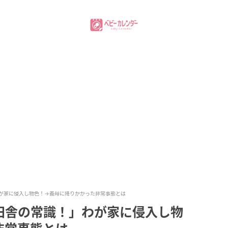
が家に侵入し物色！→義母に降りかかった非常事態とは
田舎の常識！」わが家に侵入し物