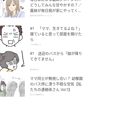
どうしてみんな甘やかすの？／
義妹が毎日我が家にやってくる
（1）【義父母がシンドイんで
義妹が毎日我が家にやってくる
す！ まんが】
#1 「ママ、生きてるよね？」
寝ていると思って部屋を開けた
ら
ママが家出した
#1 送迎のバスから「娘が降り
てきてません」
娘が拐われた
ママ同士が無視し合い？ 幼稚園
のバス停に漂う不穏な空気【私
たちの連絡係さん Vol.1】
私たちの連絡係さん