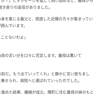
すか？」とメッセージを返して問い詰めると、義母から
開き直りの返信がありました。
の身を案じる義父と、困惑した近隣の方々が集まってい
が囲んでいます。
たことないわよ」
義母の言い分を口々に否定します。義母は驚いて
お前だ。もう出ていってくれ」と静かに言い放ちまし
に乗せられ、病院へと運ばれていったのでした。
を進めた結果、離婚が成立。隣町に住む義母の妹のもと