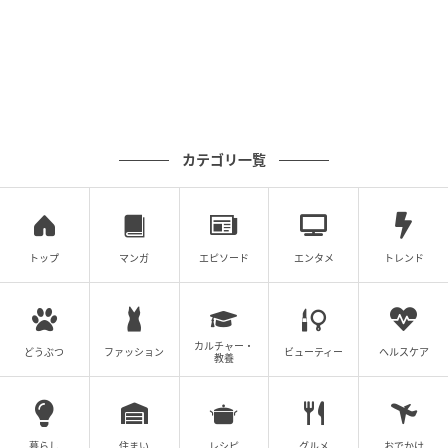
野菜、マヨソース、ケチャップなどをモチーフにし
た、レッド・オレンジ・ブラウン・グリーン・イエロ
ーなどの色を使用しています。
カテゴリ一覧
マイナビウーマン
トップ
マンガ
エピソード
エンタメ
トレンド
さらに伝統的でアイコニックなフォントを使い、とろ
っとしていておいしそうなイメージを感じられるよう
にしました。ユニークな手書きのイラストはエネルギ
ーやユーモアを表現しています。
カルチャー・
どうぶつ
ファッション
ビューティー
ヘルスケア
教養
■おすすめ商品
●「ワッパー® チーズ」 バーガーキング® の人気№1
暮らし
住まい
レシピ
グルメ
おでかけ