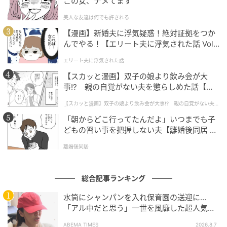
この女、ナメてます
UNY精華台 1F 営業時間：10:00-21:00
美人な友達は何でも許される
●バーガーキング® プレ葉ウォーク浜北店 オープン日
【漫画】新婚夫に浮気疑惑！絶対証拠をつか
時：2026年6月29日 9時 店舗住所：静岡県浜松市浜名
んでやる！【エリート夫に浮気された話 Vol.
1】
区貴布祢1200番地 プレ葉ウォーク浜北 1F 営業時間：
エリート夫に浮気された話
9:00-21:30 ※ラストオーダー 21:00
【スカッと漫画】双子の娘より飲み会が大
事!? 親の自覚がない夫を懲らしめた話【第1
●バーガーキング® 青梅河辺店 オープン日時：2026年
話】
【スカッと漫画】双子の娘より飲み会が大事!? 親の自覚がない夫を
6月30日 9時 店舗住所：東京都青梅市河辺町6-4-8 営業
懲らしめた話
「朝からどこ行ってたんだよ」いつまでも子
時間：9:00-22:00
どもの習い事を把握しない夫【離婚後同居 Vo
l.1】
●バーガーキング® 関西スーパー西冠店 オープン日
離婚後同居
時：2026年6月30日 9時 店舗住所：大阪府高槻市西冠
3-29-7 関西スーパー西冠 1F 営業時間：9:00-20:00
総合記事ランキング
●バーガーキング® 関西スーパー琵琶店 オープン日
水筒にシャンパンを入れ保育園の送迎に…
「アル中だと思う」一世を風靡した超人気タ
時：2026年6月30日 9時 店舗住所：兵庫県神戸市灘区
レント、酒漬けだった日々を告白
琵琶町3-5-19 関西スーパー琵琶 1F 営業時間：9:00-
ABEMA TIMES
2026.8.7