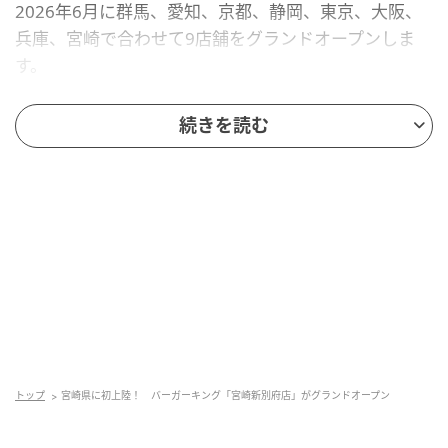
2026年6月に群馬、愛知、京都、静岡、東京、大阪、
兵庫、宮崎で合わせて9店舗をグランドオープンしま
す。
6月24日に群馬県高崎市「バーガーキング® 高崎高関
続きを読む
店」、6月25日に愛知県岡崎市「バーガーキング® 岡
崎竜美丘店」、京都府相楽郡精華町「バーガーキング
® MEGAドン・キホーテUNY精華台店」、6月29日に
静岡県浜松市「バーガーキング® プレ葉ウォーク浜北
店」、東京都青梅市「バーガーキング® 青梅河辺
店」、6月30日に大阪府高槻市「バーガーキング® 関
西スーパー西冠店」、兵庫県神戸市「バーガーキング
® 関西スーパー琵琶店」、兵庫県神戸市「バーガーキ
ング® 神戸大学店」、宮崎県宮崎市「バーガーキング
® 宮崎新別府店」がそれぞれグランドオープンしま
トップ
宮崎県に初上陸！ バーガーキング「宮崎新別府店」がグランドオープン
す。