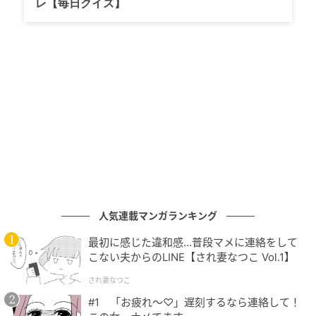
レ【毎日クイズ】
型本格バーガー『ワッパー®』を中心に、味と品質に
こだわったメニューを提供してまいります」とコメン
トしています。
■店舗概要
●バーガーキング® 高崎高関店 オープン日時：2026年
6月24日 10時 店舗住所：群馬県高崎市高関町66-1 営
業時間：10:00-22:00
●バーガーキング® 岡崎竜美丘店 オープン日時：2026
年6月25日 9時 店舗住所：愛知県岡崎市東明大寺町10-
人気連載マンガランキング
7 営業時間：9:00-22:00
最初に感じた違和感…普段マメに連絡をして
こない夫からのLINE【され妻なつこ Vol.1】
●バーガーキング® MEGAドン・キホーテUNY精華台
され妻なつこ
店 オープン日時：2026年6月25日 10時 店舗住所：京
都府相楽郡精華町精華台9-2-4 MEGAドン・キホーテ
#1 「お疲れ〜♡」遅刻するなら連絡して！