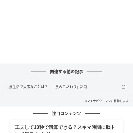
ロードサイドや大型ショッピングモール内に出店する
ことで、通勤・通学の行き帰りや、買い物中の休憩や
食事に、バーガーキング®自慢の直火焼きの100%ビー
フパティを使用した本格バーガーのおいしさを気軽に
体験してほしいと思っています。
バーガーキング®は、今回新規出店する9店舗を合わせ
て全国に371店舗（2026年6月30日時点、予定）とな
りました。2026年も積極的な新規出店を計画・実施し
関連する他の記事
ており、バーガーキング®未進出エリアにも新規出店
予定です。
食生活で大事なことは？ 「食のこだわり」診断
2028年末までに全国600店舗を目指しているバーガー
※マイナビウーマンに移動します
キング®。今後も新規出店に要注目です。あなたの街
にもバーガーキング®がやってくるかもしれませんよ！
注目コンテンツ
同社では、「バーガーキング®は、今後も直火焼きの
工夫して10秒で暗算できる？スキマ時間に脳ト
100%ビーフパティとフレッシュな野菜を特長とする大