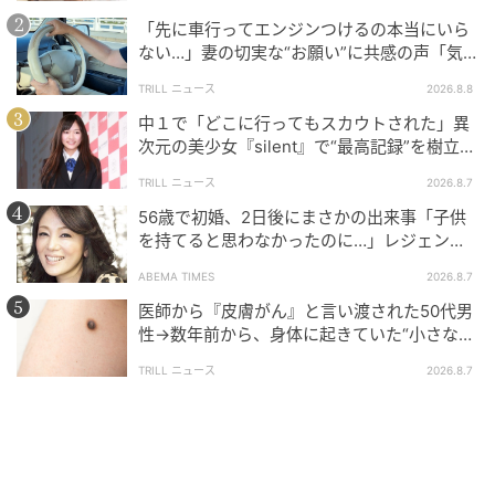
21:00
「先に車行ってエンジンつけるの本当にいら
ない…」妻の切実な“お願い”に共感の声「気
●バーガーキング® 神戸大学店 オープン日時：2026年
づかないんですよね…」
TRILL ニュース
2026.8.8
6月30日 10時 店舗住所：兵庫県神戸市灘区六甲台町1-
中１で「どこに行ってもスカウトされた」異
1 営業時間：10:00-18:00 ※授業のある期間の平日のみ
次元の美少女『silent』で“最高記録”を樹立し
た「反則級」の【トップ女優】
●バーガーキング® 宮崎新別府店 オープン日時：2026
TRILL ニュース
2026.8.7
年6月30日 10時 店舗住所：宮崎県宮崎市新別府町江ノ
56歳で初婚、2日後にまさかの出来事「子供
を持てると思わなかったのに…」レジェンド
口965-1 営業時間：10:00-22:00 ※オープン日時・営業
美魔女が当時の心境を告白
時間は、予告なく変更になる場合があります。
ABEMA TIMES
2026.8.7
医師から『皮膚がん』と言い渡された50代男
◇店舗デザイン概要
性→数年前から、身体に起きていた“小さな異
変”に「あのとき受診していれば…」
TRILL ニュース
2026.8.7
店舗デザインのブランドカラーには、本格的なバーガ
ーのおいしさを感じてもらえるよう、バーガーキング
®自慢の直火焼きの100％ビーフパティやセサミバン
ズ、フレッシュなレタス、トマト、オニオンの新鮮な