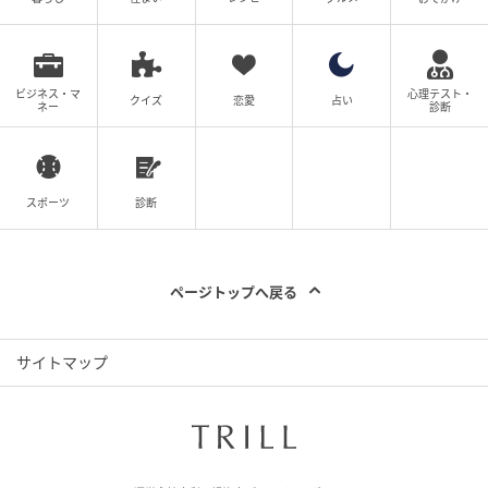
メニュー「ワッパー® チーズ」。ワッパー®は「とて
つもなく大きい」ことを意味します。
ビジネス・マ
心理テスト・
一般的なハンバーガーの約1.4倍の大きさです。バンズ
クイズ
恋愛
占い
ネー
診断
の直径は約13センチと大きく、バーガーキング®自慢
の直火焼きの100%ビーフパティは約114gもありま
す。
スポーツ
診断
「ワッパー® チーズ」は、直火焼きの100％ビーフパ
ティに、コクのあるチェダーチーズを2枚、フレッシュ
ページトップへ戻る
なレタス、トマト、オニオン、味のアクセントのピク
ルスをクリーミーなマヨソースとケチャップで仕上
げ、トーストしたセサミバンズで挟んだ、バーガーキ
サイトマップ
ング® の王道のおいしさを楽しめる商品です。