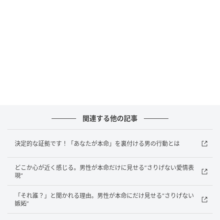
パターンです。
連絡や接触の頻度が上がる
嫉妬心が強くなると、LINEの返信が早くなったり、会
う約束を持ちかける回数が増えたりするでしょう。
「取られたくない」という気持ちが、そのまま行動と
して表に出てくるのです。気持ちが強いほど、その変
化はわかりやすくなっていきます。
関連する他の記事
男性の嫉妬は“行動の変化”として表れることが少なく
決定的な証拠です！「あなたが本命」を裏付ける男の行動とは
ありません。他の男性をつい気にしてしまったり、急
に距離を縮めようとしてきたり。それは紛れもなく、
どこか心が近く感じる。男性が本命だけに見せる“さりげない愛情表
本気になった男性の定番行動です。 ※画像は生成AIで
現”
作成しています
「それ誰？」と聞かれる理由。男性が本命にだけ見せる“さりげない
嫉妬”
元記事で読む