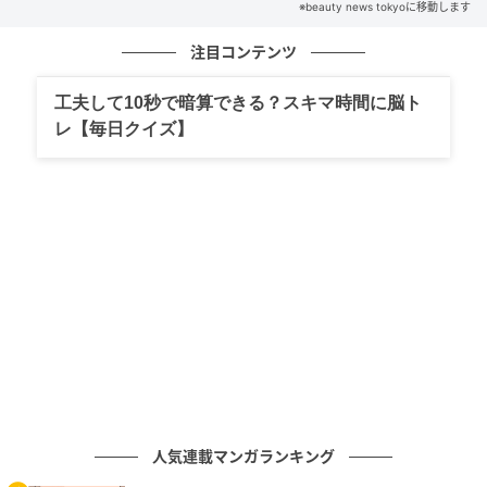
※beauty news tokyoに移動します
次の記事
注目コンテンツ
友達ポジションから抜け出せない。選ばれな
い女性が無意識にしていること
工夫して10秒で暗算できる？スキマ時間に脳ト
レ【毎日クイズ】
の記事をもっとみる
人気連載マンガランキング