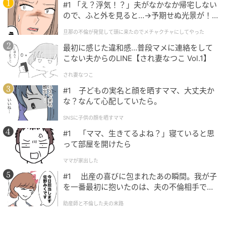
#1 「え？浮気！？」夫がなかなか帰宅しない
ので、ふと外を見ると…→予期せぬ光景が！
｜旦那の不倫が発覚して頭に来たのでメチャ
旦那の不倫が発覚して頭に来たのでメチャクチャにしてやった
クチャにしてやった
最初に感じた違和感…普段マメに連絡をして
こない夫からのLINE【され妻なつこ Vol.1】
され妻なつこ
#1 子どもの実名と顔を晒すママ、大丈夫か
な？なんて心配していたら。
SNSに子供の顔を晒すママ
#1 「ママ、生きてるよね？」寝ていると思
って部屋を開けたら
ママが家出した
#1 出産の喜びに包まれたあの瞬間。我が子
を一番最初に抱いたのは、夫の不倫相手でし
た。
助産師と不倫した夫の末路