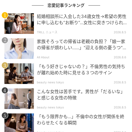
恋愛記事ランキング
結婚相談所に入会した34歳女性→希望の男性
に申し込むも“お断り”…女性に突きつけられた
「高望み」以上の残酷な原因とは？
TRILL ニュース
2026.8.5
家族そろっての帰省は老親の負担？「娘一家
の帰省が煩わしい……」"迎える側の憂うつ"の
正体と対処法
All About
2026.8.6
「もう好きじゃないの？」不倫男性の気持ち
が離れ始めた時に見せる３つのサイン
beauty news tokyo
2026.8.5
こんな女性は苦手です。男性が「だるいな」
と感じる女性の特徴
beauty news tokyo
2026.8.5
「もう限界かも…」不倫中の女性が関係を終
わらせたくなる瞬間