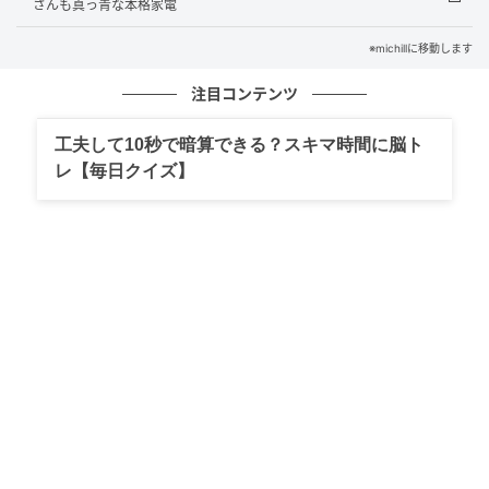
さんも真っ青な本格家電
※michillに移動します
注目コンテンツ
michill
工夫して10秒で暗算できる？スキマ時間に脳ト
今回は、ダイソーのコスメ売り場で見つけて、思わず
レ【毎日クイズ】
パッケージ買いしてしまったリップグロスをご紹介し
ます。SNSやネットでも話題になっている注目のアイテ
ムです！
見てください…この可愛すぎるパッケージ♡まるで韓
国コスメのような凝ったデザインで、使うたびに気分
が上がります！
今回は3色購入したので、それぞれしっかり使ってレビ
ューをお届けします！まずは、それぞれのカラーの特
徴や仕様を見ていきましょう。