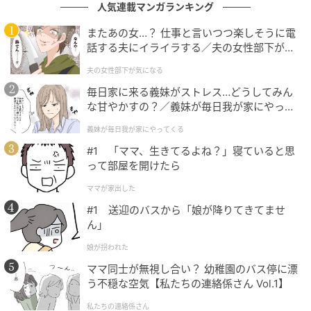
人気連載マンガランキング
またあの女…？ 仕事と言いつつ楽しそうに電
話する夫にイライラする／夫の女性部下が気
になる（1）【夫婦の危機 まんが】
夫の女性部下が気になる
毎日家に来る義妹がストレス…どうしてみん
な甘やかすの？／義妹が毎日我が家にやって
くる（1）【義父母がシンドイんです！ まん
義妹が毎日我が家にやってくる
が】
#1 「ママ、生きてるよね？」寝ていると思
って部屋を開けたら
ママが家出した
#1 送迎のバスから「娘が降りてきてませ
michill
ん」
こちらは『KM チェーン付きシャイニーリップグロス
娘が拐われた
01b』という商品です。「マーメイド」というカラー名
ママ同士が無視し合い？ 幼稚園のバス停に漂
で、まさに人魚のような繊細な美しさを表現した微細
う不穏な空気【私たちの連絡係さん Vol.1】
なラメが入ったクリアグロスです。
私たちの連絡係さん