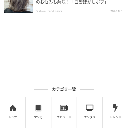
のお悩みも解決！「白髪ぼかしボブ」
fashion trend news
2026.8.5
カテゴリ一覧
michill
そして、こちらは『KM チェーン付きシャイニーリップ
グロス 04b』。カラー名は「シアーレッド」で、存在
トップ
マンガ
エピソード
エンタメ
トレンド
感がありつつも透き通るような発色が魅力的な落ち着
いたカラーです。