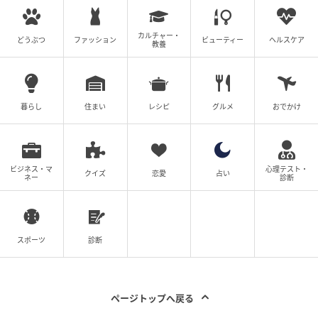
カルチャー・
どうぶつ
ファッション
ビューティー
ヘルスケア
教養
暮らし
住まい
レシピ
グルメ
おでかけ
ビジネス・マ
心理テスト・
クイズ
恋愛
占い
ネー
診断
michill
スポーツ
診断
個性的で可愛い映えるパッケージに、トレンド感のあ
る色合い。なんておしゃれなんだろうと思いきや、そ
れもそのはず…！
ページトップへ戻る