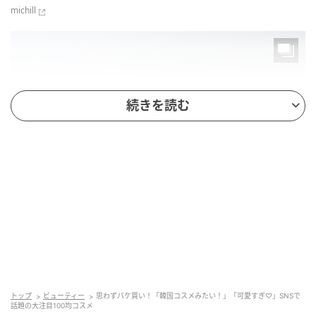
michill
続きを読む
michill
商品名：KM チェーン付きシャイニーリップグロス
01b、04b、03b
トップ
ビューティー
思わずパケ買い！「韓国コスメみたい！」「可愛すぎ♡」SNSで
話題の大注目100均コスメ