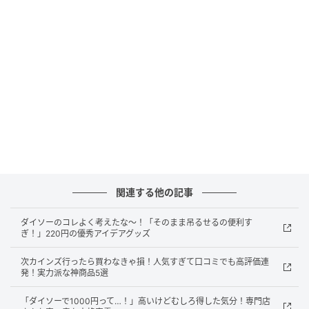
価格：各￥330（税込）
販売ショップ：ダイソー
JANコード：4550480924366、4550480924397、
4550480924380
今っぽリップになれる♡ダイソーで見つけた
注目コスメ
関連する他の記事
ダイソーのコレよく考えたな～！「そのまま吊るせるの便利す
ぎ！」220円の優秀アイデアグッズ
次カインズ行ったら買わなきゃ損！人気すぎて口コミでも高評価連
発！実力派な神商品5選
「ダイソーで1000円って…！」高いけどむしろ得した気分！専門店