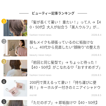
ビューティー記事ランキング
「髪が長くて暑い！ 重たい！」って人 →【4
0・50代】大人が似合う「美人ウルフ」がお
すすめ♡
fashion trend news
2026.8.4
服もメイクも頑張っているのに垢抜けな
い…。40代から見直したい“顔映り”の整え方
beauty news tokyo
2026.8.5
「前回と同じ髪型で」→ ちょっと待った！
【40・50代】がこなれる♡「おすすめボブ」
michill
fashion trend news
2026.8.5
200円で買えるって凄い！「持ち運びに便
こちらの『KM チェーン付きシャイニーリップグロス
利！」キーホルダー付きのミニアイシャドウ
03b』のカラー名は「シェルピンク」。上品で大人可
michill
2026.8.5
愛いパール感が特徴の、ほんのり発色するやわらかく
「ただのボブ」→ 即垢抜け♡【40・50代】
淡いピンクカラーです。