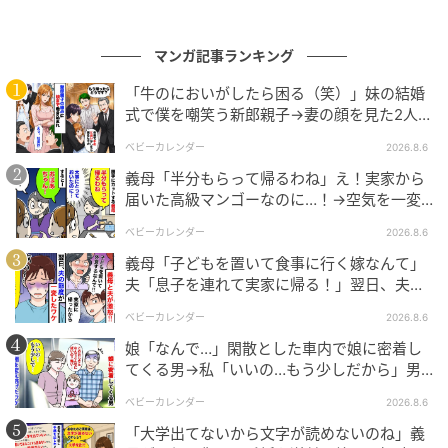
マンガ記事ランキング
出典：select.mamastar.jp
「牛のにおいがしたら困る（笑）」妹の結婚
式で僕を嘲笑う新郎親子→妻の顔を見た2人が
絶句したワケ
ベビーカレンダー
2026.8.6
義母「半分もらって帰るわね」え！実家から
届いた高級マンゴーなのに…！→空気を一変
させた4歳娘の痛快な一言とは
ベビーカレンダー
2026.8.6
義母「子どもを置いて食事に行く嫁なんて」
夫「息子を連れて実家に帰る！」翌日、夫が
謝罪してきたワケ
ベビーカレンダー
2026.8.6
娘「なんで…」閑散とした車内で娘に密着し
出典：select.mamastar.jp
てくる男→私「いいの…もう少しだから」男
が血相を変え逃げたワケ
同僚たちと孤独死について話すなか、少しずつ「孤独
ベビーカレンダー
2026.8.6
＝不幸」と決めつける必要はないのだと思えるように
「大学出てないから文字が読めないのね」義
なりました。父が1人暮らしを望み、好きな自宅で最期