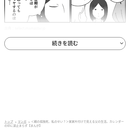
出典：select.mamastar.jp
続きを読む
同僚たちと話すうちに、父が実家で1人で亡くなったと
いう事実については、そこまで気に病む必要はないの
かもしれない、と思えるようになりました。好きな自
宅で最期を迎えられたし、父自身が1人で気ままに暮ら
すことを望んでいたと考えれば、死を悼むことはあっ
てもそれが悪いのだと思う必要はないのかもしれませ
ん。
トップ
マンガ
＜親の孤独死、私のせい？＞実家片付けで見える父の生活。カレンダー
の印に涙止まらず【まんが】