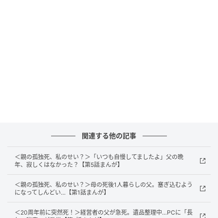
出典：select.mamastar.jp
関連する他の記事
＜親の孤独死、私のせい？＞「いつも自慢してましたよ」父の晩
年、寂しくはなかった？【第5話まんが】
＜親の孤独死、私のせい？＞母の死後1人暮らしの父。塞ぎ込むよう
になってしんどい…【第1話まんが】
出典：select.mamastar.jp
＜20周年前に突然死！＞経営者の父が急死。遺品整理中…PCに「長