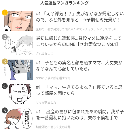
れないように念入りに書き込んだカレンダー、拾うの
人気連載マンガランキング
が面倒だったのか、床に散らばったままの小銭……そこ
#1 「え？浮気！？」夫がなかなか帰宅しない
には父が生きた証がありました。私には、高齢の1人暮
ので、ふと外を見ると…→予期せぬ光景が！
らしの男性が必死に生きようとした証にも見えてなん
｜旦那の不倫が発覚して頭に来たのでメチャ
旦那の不倫が発覚して頭に来たのでメチャクチャにしてやった
だか心が苦しくなります。
クチャにしてやった
最初に感じた違和感…普段マメに連絡をして
こない夫からのLINE【され妻なつこ Vol.1】
され妻なつこ
#1 子どもの実名と顔を晒すママ、大丈夫か
な？なんて心配していたら。
SNSに子供の顔を晒すママ
#1 「ママ、生きてるよね？」寝ていると思
って部屋を開けたら
ママが家出した
#1 出産の喜びに包まれたあの瞬間。我が子
を一番最初に抱いたのは、夫の不倫相手でし
た。
助産師と不倫した夫の末路