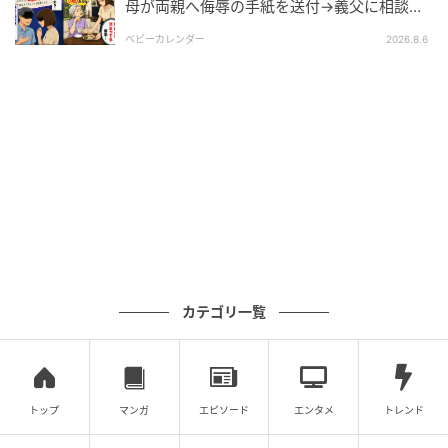
母が両親へ侮辱の手紙を送付→義父に相談
を迎えられた。そう考えると不幸とは言い切れないと
後、訪れた末路とは
ベビーカレンダー
2026.8.6
思えたのです。
しかしモヤモヤは心に残ります。私は生前の父との関
わり方への後悔こそが自分を苦しめているのだと気づ
きました。
後日、実家の整理に戻ると、父が1人で生きようとした
証に触れた私はやりきれなさと謝罪の気持ちが込み上
げてきました。
※この漫画はママスタに寄せられた体験談やご意見を
元に作成しています。
カテゴリ一覧
元記事で読む
次の記事
トップ
マンガ
エピソード
エンタメ
トレンド
【人生逆転！私の勝ち】「期待に応えなけれ
ば！」母の理想であり続ける重圧#4コマ母道