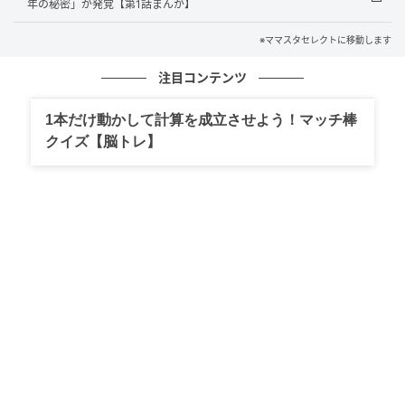
年の秘密」が発覚【第1話まんが】
※ママスタセレクトに移動します
注目コンテンツ
1本だけ動かして計算を成立させよう！マッチ棒
クイズ【脳トレ】
出典：select.mamastar.jp
家事が苦手な父が残した食材、病院や人との予定を忘