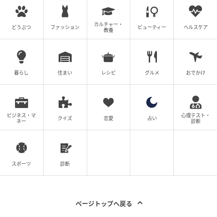
場
カルチャー・
どうぶつ
ファッション
ビューティー
ヘルスケア
の記事をもっとみる
教養
暮らし
住まい
レシピ
グルメ
おでかけ
ビジネス・マ
心理テスト・
クイズ
恋愛
占い
ネー
診断
スポーツ
診断
ページトップへ戻る