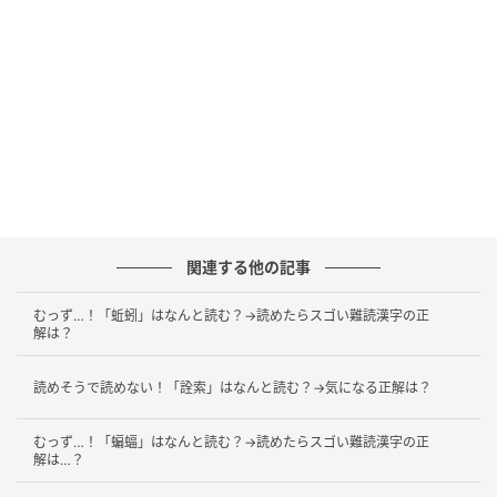
この問題の答えは、「あつもの」でした！
意味
関連する他の記事
「羹（あつもの）」は、熱い汁物や、具を入れて煮た
温かい料理を指す言葉です。漢字の「羹」は、「あつ
むっず…！「蚯蚓」はなんと読む？→読めたらスゴい難読漢字の正
解は？
い」を表す字形と、食べ物を表す要素を組み合わせた
成り立ちとされます。
読めそうで読めない！「詮索」はなんと読む？→気になる正解は？
誤読されやすい理由は、見た目だけでは音を連想しに
むっず…！「蝙蝠」はなんと読む？→読めたらスゴい難読漢字の正
くく、日常語の「スープ」や「汁物」と結びつけにく
解は…？
いためです。実際には、古い文章や料理に関する表現