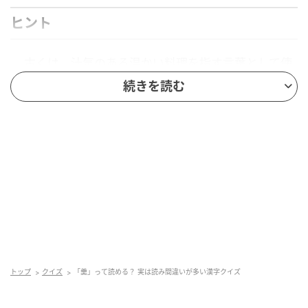
ヒント
古くは、汁気のある温かい料理を指す言葉として使
われました
続きを読む
「あつい」という意味の漢字に由来する表記です
正解
それでは、正解を発表します！
トップ
クイズ
「羹」って読める？ 実は読み間違いが多い漢字クイズ