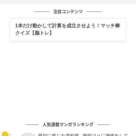
で見かけることがあります。
注目コンテンツ
同じ漢字には「あつもの」以外に「こう」という音読
1本だけ動かして計算を成立させよう！マッチ棒
みもあります。「羹に懲りて膾を吹く」ということわ
クイズ【脳トレ】
ざでも知られ、前の失敗にこりて必要以上に用心する
意味で使われます。
まとめ
読み方を知ると、古い表現にも親しみがわいてきま
す。
料理名やことわざで見かけたときに、すぐ読めると印
象に残りやすいはずです。
人気連載マンガランキング
出典：「デジタル大辞泉」（小学館）、「日本国語大
最初に感じた違和感…普段マメに連絡をして