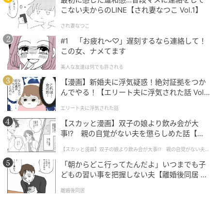
辞典」（小学館）、「精選版 日本国語大辞典」（小学
こない夫からのLINE【され妻なつこ Vol.1】
館）
され妻なつこ
次の記事
#1 「お疲れ〜♡」遅刻するなら連絡して！
この女、ナメてます
「檮昧」って読める？ 実は読み間違いが多い
漢字クイズ
美人な友達は何でも許される
【漫画】新婚夫に浮気疑惑！絶対証拠をつか
んでやる！【エリート夫に浮気された話 Vol.
の記事をもっとみる
1】
エリート夫に浮気された話
【スカッと漫画】双子の娘より飲み会が大
事!? 親の自覚がない夫を懲らしめた話【第1
話】
【スカッと漫画】双子の娘より飲み会が大事!? 親の自覚がない夫を
懲らしめた話
「朝からどこ行ってたんだよ」いつまでも子
どもの習い事を把握しない夫【離婚後同居 Vo
l.1】
離婚後同居