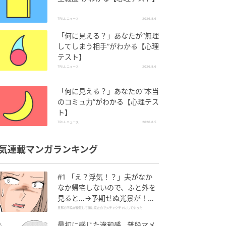
TRILL ニュース
2026.8.6
「何に見える？」あなたが“無理
してしまう相手”がわかる【心理
テスト】
TRILL ニュース
2026.8.6
「何に見える？」あなたの“本当
のコミュ力”がわかる【心理テス
ト】
TRILL ニュース
2026.8.5
気連載マンガランキング
#1 「え？浮気！？」夫がなか
なか帰宅しないので、ふと外を
見ると…→予期せぬ光景が！｜
旦那の不倫が発覚して頭に来た
旦那の不倫が発覚して頭に来たのでメチャクチャにしてやった
のでメチャクチャにしてやった
最初に感じた違和感…普段マメ