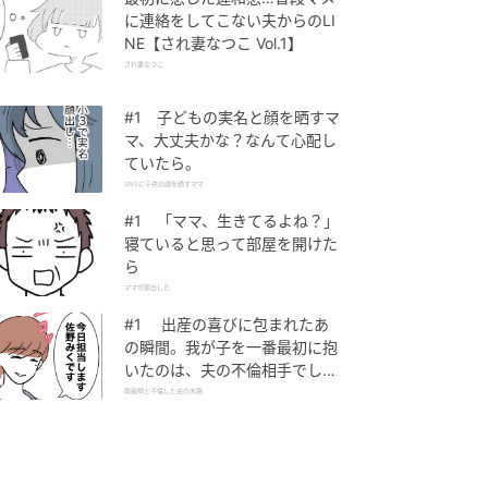
に連絡をしてこない夫からのLI
NE【され妻なつこ Vol.1】
され妻なつこ
#1 子どもの実名と顔を晒すマ
マ、大丈夫かな？なんて心配し
ていたら。
SNSに子供の顔を晒すママ
#1 「ママ、生きてるよね？」
寝ていると思って部屋を開けた
ら
ママが家出した
#1 出産の喜びに包まれたあ
の瞬間。我が子を一番最初に抱
いたのは、夫の不倫相手でし
た。
助産師と不倫した夫の末路