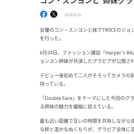
コン・スンヨンと“姉妹グラ
2026.6.25
女優のコン・スンヨンと妹でTWICEのジ
を行った。
6月24日、ファッション雑誌『Harper's B
ョンヨン姉妹が共演したグラビアが公開さ
デビュー後初めて二人がそろってカメラの
持っている。
「Double Face」をテーマにした今回
る姉妹の魅力を繊細に捉えている。
最も近い距離で互いの時間を共有しながら
な絆と温かなぬくもりが、グラビア全体に