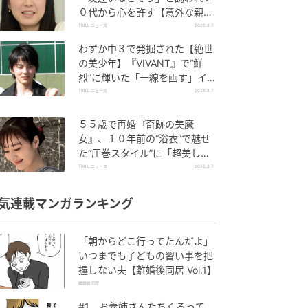
０代から心を許す【意外な親友
芸人】とは？
TRILL ニュース
2026.8.7
わずか中３で発掘された【絶世
の美少年】『VIVANT』で“鮮
烈”に輝いた「一線を画す」イケ
メン俳優
TRILL ニュース
2026.8.7
５５歳で再婚『奇跡の美魔
女』、１０年前の“浴衣”で魅せ
た“圧巻スタイル”に「超美し
い」「うっとり」
TRILL ニュース
2026.8.7
気連載マンガランキング
「朝からどこ行ってたんだよ」
いつまでも子どもの習い事を把
握しない夫【離婚後同居 Vol.1】
離婚後同居
#1 お義姉さんたちくるって、