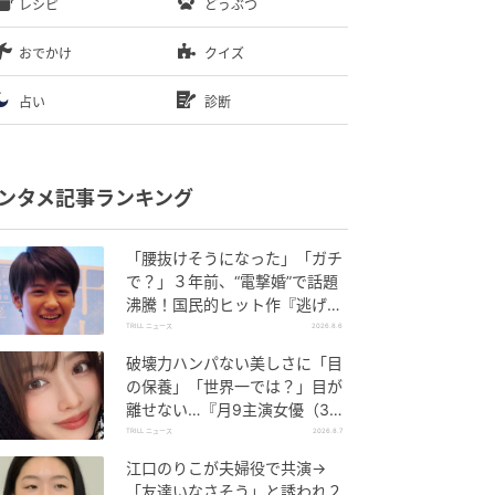
レシピ
どうぶつ
おでかけ
クイズ
占い
診断
ンタメ記事ランキング
「腰抜けそうになった」「ガチ
で？」３年前、“電撃婚”で話題
沸騰！国民的ヒット作『逃げ
恥』で異彩放った【国宝級イケ
TRILL ニュース
2026.8.6
メン】
破壊力ハンパない美しさに「目
の保養」「世界一では？」目が
離せない…『月9主演女優（34
歳）』“極上”美ショットがすご
TRILL ニュース
2026.8.7
い
江口のりこが夫婦役で共演→
「友達いなさそう」と誘われ２