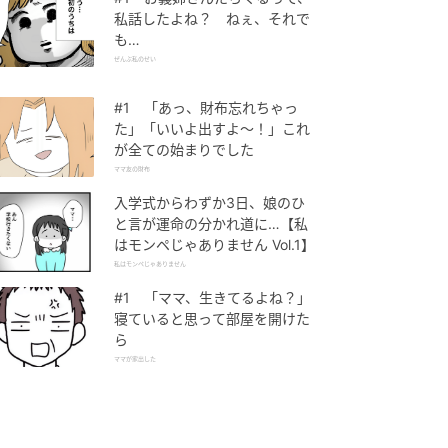
私話したよね？ ねぇ、それで
も…
ぜんぶ私のせい
#1 「あっ、財布忘れちゃっ
た」「いいよ出すよ〜！」これ
が全ての始まりでした
ママ友の財布
入学式からわずか3日、娘のひ
と言が運命の分かれ道に…【私
はモンペじゃありません Vol.1】
私はモンペじゃありません
#1 「ママ、生きてるよね？」
寝ていると思って部屋を開けた
ら
ママが家出した