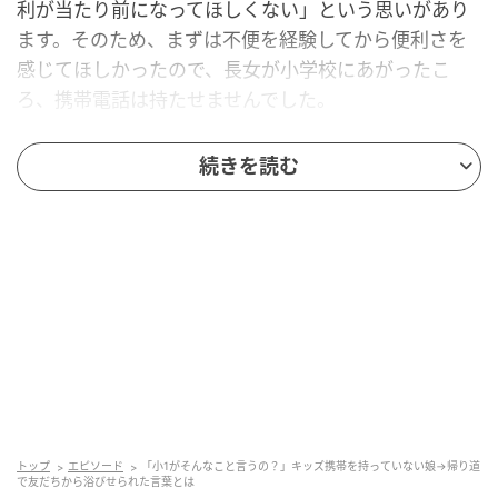
利が当たり前になってほしくない」という思いがあり
ます。そのため、まずは不便を経験してから便利さを
感じてほしかったので、長女が小学校にあがったこ
ろ、携帯電話は持たせませんでした。
ある日、長女が学校から帰ってくると、不機嫌だった
続きを読む
ので「どうしたの？」と聞きました。すると……。
「今日AちゃんとBちゃんと帰ってたら、2人でキッズ
携帯の話ばかりしていて、『長女ちゃんはキッズ携帯
持っていないもんねー』って言われて嫌だった」と言
うのです。
「1年生でそんなこと言うんだ」と私は驚きながらも、
「そっかー。2人ともキッズ携帯を持っていてうれしい
のかもね」と言うにとどめました。そのまた次の日
も、帰ってくるなり……。
トップ
エピソード
「小1がそんなこと言うの？」キッズ携帯を持っていない娘→帰り道
で友だちから浴びせられた言葉とは