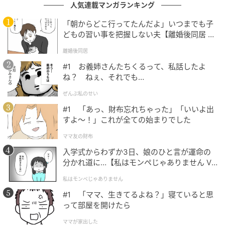
人気連載マンガランキング
クリエイター情報
「朝からどこ行ってたんだよ」いつまでも子
どもの習い事を把握しない夫【離婚後同居 Vo
ベビーカレンダー
l.1】
離婚後同居
ベビーカレンダーは妊娠・出産・育児の情報サイト
です。みんなのクチコミや体験談から産婦人科検
#1 お義姉さんたちくるって、私話したよ
索、おでかけ情報、離乳食レシピまで。月間利用者1
ね？ ねぇ、それでも…
000万人以上。
ぜんぶ私のせい
作品をもっとみる
#1 「あっ、財布忘れちゃった」「いいよ出
すよ〜！」これが全ての始まりでした
の記事をもっとみる
ママ友の財布
入学式からわずか3日、娘のひと言が運命の
分かれ道に…【私はモンペじゃありません Vo
l.1】
私はモンペじゃありません
#1 「ママ、生きてるよね？」寝ていると思
って部屋を開けたら
ママが家出した