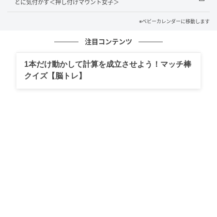
とに気付かず＜押し付けマウント女子＞
長女のお友だちの輪は広がっていて、ちゃんと気の合
うお友だちを見つけているように思います。1年生のこ
※ベビーカレンダーに移動します
ろは、あんなに悩んでいたけれど、親はドンと構えて
注目コンテンツ
いればいいんだなと今は思えるようになりました。
1本だけ動かして計算を成立させよう！マッチ棒
著者：石井ゆうき／女性・会社員。2児のママ。秘書と
クイズ【脳トレ】
して時短勤務。お金にまつわることに興味があり、FP2
級の資格を取得。家計管理・資産運用に生かしてい
る。
イラスト：ふくふく
※ベビーカレンダーが独自に実施したアンケートで集
めた読者様の体験談をもとに記事化しています
ベビーカレンダー編集部
元記事で読む