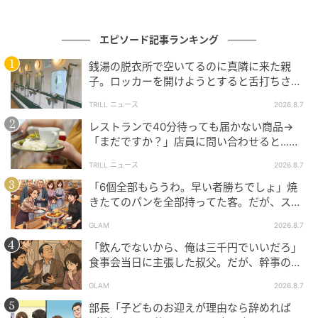
エピソード記事ランキング
銭湯の脱衣所で空いてるのに真隣に来た親
子。ロッカーを開けようとすると舌打ちさ
れ…→直後、娘の放った“純粋な一言”に「心の
TRILL ニュース
2026.8.7
中で拍手」
レストランで40分待っても届かない商品→
「まだですか？」店員に問い合わせると…そ
の後、“理不尽な対応”に「二度と行っていま
TRILL ニュース
2026.8.7
せん」
「6個全部もらうわ。早い者勝ちでしょ」焼
きたてのパンを全部持ってた客。だが、スタ
ッフの一言で状況が一変
GLAM
2026.8.7
「飲んでないから、俺は三千円でいいだろ」
食事会当日に主張した叔父。だが、幹事のい
とこが告げた一言とは
GLAM
2026.8.7
部長「子どものお迎えが理由なら辞めれば