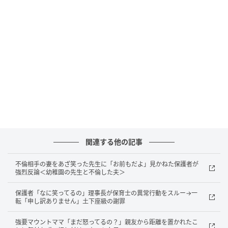
「今日はAちゃんとBちゃんに『長女ちゃん、キッズ携
帯持っていないからバイバーイ』って走っていかれ
た！」とぷんすか怒っていた長女。
私は「意地悪を言う子たちなら一緒に帰らなくて正解
かもよ」と思いながらも、「そっかー。長女ちゃんが
嫌だと思うことはお友だちにはしないでおこうね」と
言いました。ちょっと嫌な感じだなと私は思いつつ、
もしかして長女にも原因があるのだろうか……などと当
時は悩んでいました。
関連する他の記事
それから4年が経ち、長女は5年生になりました。クラ
不倫相手の妻をあざ笑った先生に「お前もだよ」見かねた保護者が
スには仲のいいお友だちもいて、学校がとても楽しそ
強烈反論＜幼稚園の先生と不倫した夫＞
うです。今はクラスのお友だちと帰ったり、1人で帰っ
たり……。もうAちゃんやBちゃんと帰ることはありま
保護者「なに笑ってるの」理事長が保育士の異常行動をスルー→一
転「申し訳ありません」土下座級の謝罪
せん。
強要マウントママ「まだ怒ってるの？」親友から距離を置かれたこ