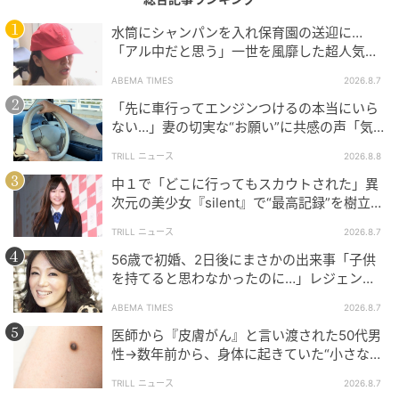
水筒にシャンパンを入れ保育園の送迎に…
「アル中だと思う」一世を風靡した超人気タ
レント、酒漬けだった日々を告白
ABEMA TIMES
2026.8.7
「先に車行ってエンジンつけるの本当にいら
ない…」妻の切実な“お願い”に共感の声「気
づかないんですよね…」
TRILL ニュース
2026.8.8
中１で「どこに行ってもスカウトされた」異
次元の美少女『silent』で“最高記録”を樹立し
た「反則級」の【トップ女優】
TRILL ニュース
2026.8.7
56歳で初婚、2日後にまさかの出来事「子供
を持てると思わなかったのに…」レジェンド
美魔女が当時の心境を告白
ABEMA TIMES
2026.8.7
ベビーカレンダー
医師から『皮膚がん』と言い渡された50代男
プライドを傷つけないように、さりげなく誘導してい
性→数年前から、身体に起きていた“小さな異
変”に「あのとき受診していれば…」
ます。
TRILL ニュース
2026.8.7