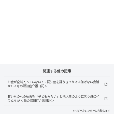
つも着ていた洋服もきつくなるくらい太っていまし
た。食事がしっかりと管理されている今の環境で体重
が増えていることは、ワフウフさん姉妹にとってうれ
しい変化でした。
父の近況に興味はないけれど
関連する他の記事
お金が全然入っていない！？認知症を疑うきっかけは何げない会話
から＜母の認知症介護日記＞
甘いものへの執着を「子どもみたい」と他人事のように笑う母にイ
ラ立ちが ＜母の認知症介護日記＞
※ベビーカレンダーに移動します