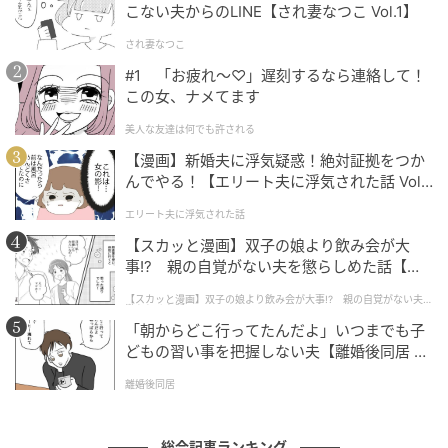
こない夫からのLINE【され妻なつこ Vol.1】
され妻なつこ
#1 「お疲れ〜♡」遅刻するなら連絡して！
この女、ナメてます
美人な友達は何でも許される
【漫画】新婚夫に浮気疑惑！絶対証拠をつか
んでやる！【エリート夫に浮気された話 Vol.
1】
エリート夫に浮気された話
【スカッと漫画】双子の娘より飲み会が大
事!? 親の自覚がない夫を懲らしめた話【第1
話】
ベビーカレンダー
【スカッと漫画】双子の娘より飲み会が大事!? 親の自覚がない夫を
懲らしめた話
「朝からどこ行ってたんだよ」いつまでも子
そんなときは……。
どもの習い事を把握しない夫【離婚後同居 Vo
l.1】
離婚後同居
総合記事ランキング