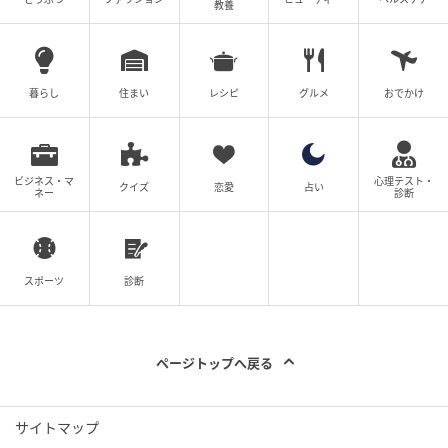
教養
そうしないと、永遠と「どれにする？」と聞かれ続け
てしまうので……。
暮らし
住まい
レシピ
グルメ
おでかけ
ビジネス・マ
心理テスト・
クイズ
恋愛
占い
ネー
診断
スポーツ
診断
ページトップへ戻る
ベビーカレンダー
サイトマップ
これは、先日あーちゃんが注文したメニュー。