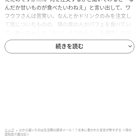
んだか甘いものが食べたいわねえ」と言い出して、ワ
フウフさんは苦笑い。なんとかドリンクのみを注文し
て席についたものの、隣の席の人がパフェを食べてい
て、あーちゃんは「おいしそうねえ！」を連呼しなが
ら大興奮です。さっき、甘いものはやめておこうと何
続きを読む
度も説得されたことをすっかり忘れ、「私、どうして
あれにしなかったのかしら？」と不思議そうに言うあ
ーちゃんを見て、ワフウフさんは一気に疲れてしまっ
たのでした。
昔から食べても太らず、ストレスがかかるとそこから
さらに痩せてしまう体質のあーちゃん。認知症が判明
したころは身長153cmで35kgしかありませんでした。
ストレスの主な原因はワフウフさん姉妹の父である夫
の存在。施設に入ってから物理的な距離ができたから
なのか、なんと体重は41kgまで増加！ 気が付けば、い
トップ
父から届いたのは生活費の請求メール！？文末に書かれた宣言が怖すぎる ＜母の
認知症介護日記＞