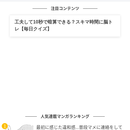
注目コンテンツ
工夫して10秒で暗算できる？スキマ時間に脳ト
レ【毎日クイズ】
ベビーカレンダー
あーちゃんは、メニューの文字は読めるけれど、理解
ができなくなっているようで、お店に入ってメニュー
を選ぶときには、何度も聞いてきます。
人気連載マンガランキング
最初に感じた違和感…普段マメに連絡をして