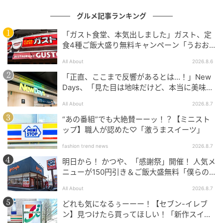
グルメ記事ランキング
「ガスト食堂、本気出しました」ガスト、定
食4種ご飯大盛り無料キャンペーン「うおお
実施期間: 2026年6月15日11時〜8月17日11時頃
おおおうまそう」
All About
2026.8.6
烏骨鶏かすていら2号2本入（金魚・金箔）（一律送
「正直、ここまで反響があるとは…！」New
料330円）
Days、「見た目は地味だけど、本当に美味し
烏骨鶏かすていら【金魚】（2号）・プリン4個入り
い」話題の弁当が再登場
All About
2026.8.7
セット
烏骨鶏かすていら【金魚】【金箔】（2号）・プリ
“あの番組”でも大絶賛ーーッ！？【ミニスト
ップ】職人が認めた♡「激うまスイーツ」
ン5個入りセット（一律送料330円）
烏骨鶏かすていら【瀬戸内レモン・金魚焼印】2号2
fashion trend news
2026.8.7
本セット
明日から！ かつや、「感謝祭」開催！ 人気メ
ニューが150円引き＆ご飯大盛無料「僕らの
望んだ感謝祭だ」
夏季限定の金魚焼印シリーズは、金魚の焼印が入った
All About
2026.8.7
かすていらのギフトです。
どれも気になるぅーーー！【セブン-イレブ
ン】見つけたら買ってほしい！「新作スイー
金箔入りのラインも用意されており、金魚・金箔の2種