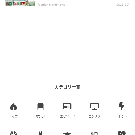
ツ」
fashion trend news
2026.8.7
類の焼印が入ったかすていらも選べます。
金魚焼印シリーズにはかすていらのみの2本入りのほ
か、プリンとセットになった詰合せが複数あります。
瀬戸内レモン味の金魚焼印入りかすていら2本セットも
購入できます。
涼しげな金魚の焼印入りは暑い夏のお中元ギフトとし
て選べ、金魚焼印シリーズの実施期間は2026年6月15
日11時から8月17日11時頃までです。
カテゴリ一覧
「かすていら・バームクーヘン」詰合せ
トップ
マンガ
エピソード
エンタメ
トレンド