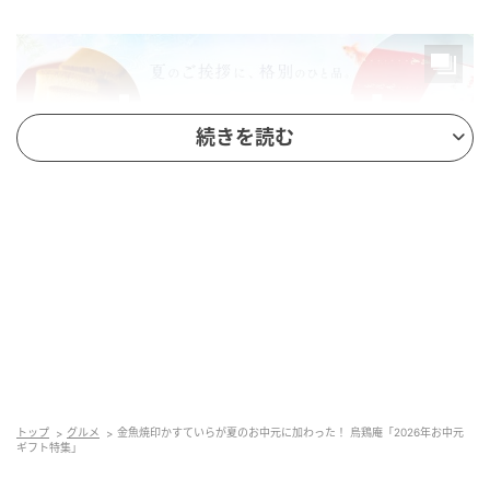
続きを読む
開催期間（お中元）: 2026年6月1日11時〜8月17日
トップ
グルメ
金魚焼印かすていらが夏のお中元に加わった！ 烏鶏庵「2026年お中元
ギフト特集」
11時頃
販売場所: 烏鶏庵通販サイト