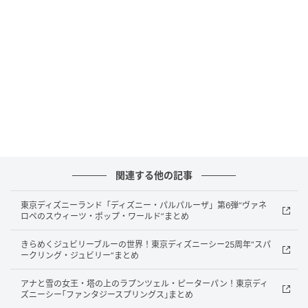
送料: 一部商品一律330円（お中元期間限定）
金沢を拠点とする烏鶏庵は、7〜10日に1個しか産まな
い烏骨鶏の卵を主素材にした洋菓子・和菓子を手がけ
るブランドです。
その希少な烏骨鶏卵を使った上質な菓子を贈答品とし
て届けることをブランドの核とし、かすていらやプリ
ン、バームクーヘンなどを製造しています。
関連する他の記事
お中元ラインは、看板商品のかすていらをサイズ別に2
本まとめたセットから、かすていら個包装とプリン・
東京ディズニーランド「ディズニー・パルパルーザ」第6弾“ヴァネ
ロペのスウィーツ・ポップ・ワールド”まとめ
バームクーヘンを組み合わせた詰合せまで各種揃って
います。
きらめくジュビリーブルーの世界！東京ディズニーシー25周年“スパ
ークリング・ジュビリー”まとめ
一部商品はお中元期間限定で送料が一律330円になり
アナと雪の女王・塔の上のラプンツェル・ピーターパン！東京ディ
ます。
ズニーシー｢ファンタジースプリングス｣まとめ