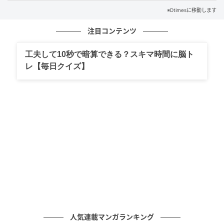
※Dtimesに移動します
かすていらは2号・3号・4号の3サイズがあり、2本ま
とめて贈れるシンプルな構成から、プリンやバームク
注目コンテンツ
ーヘンと組み合わせた詰合せまで贈り先に合わせて選
べます。
工夫して10秒で暗算できる？スキマ時間に脳ト
レ【毎日クイズ】
烏骨鶏かすていら2号2本入
烏骨鶏かすていら3号2本入
烏骨鶏かすていら4号2本入（一律送料330円）
烏骨鶏かすていら個包装6個・プリン4個セット
烏骨鶏かすていら個包装8個・プリン6個
烏骨鶏かすていら個包装3色12個入り詰合せ
烏骨鶏かすていら個包装3色20個入り詰合せ（一律
送料330円）
烏骨鶏かすていら6個・バームクーヘン4個個包装詰
合せ
烏骨鶏かすていら10個・バームクーヘン7個個包装
人気連載マンガランキング