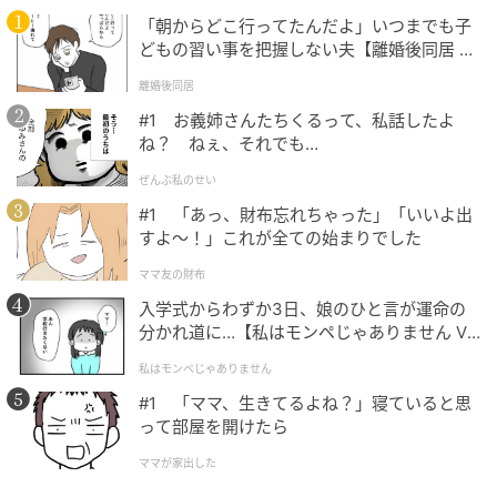
詰合せ（一律送料330円）
「朝からどこ行ってたんだよ」いつまでも子
どもの習い事を把握しない夫【離婚後同居 Vo
l.1】
離婚後同居
#1 お義姉さんたちくるって、私話したよ
夏季限定「金魚焼印」かすていら
ね？ ねぇ、それでも…
ぜんぶ私のせい
#1 「あっ、財布忘れちゃった」「いいよ出
すよ〜！」これが全ての始まりでした
ママ友の財布
入学式からわずか3日、娘のひと言が運命の
分かれ道に…【私はモンペじゃありません Vo
l.1】
私はモンペじゃありません
#1 「ママ、生きてるよね？」寝ていると思
って部屋を開けたら
ママが家出した