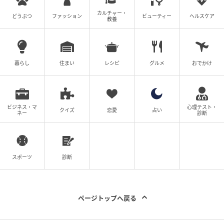
カルチャー・
どうぶつ
ファッション
ビューティー
ヘルスケア
教養
暮らし
住まい
レシピ
グルメ
おでかけ
ビジネス・マ
心理テスト・
クイズ
恋愛
占い
ネー
診断
スポーツ
診断
烏骨鶏かすていら6個・バームクーヘン4個個包装詰
ページトップへ戻る
合せ
烏骨鶏かすていら10個・バームクーヘン7個個包装