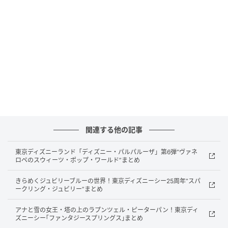
定休日：なし
座席数：200席
料金：飲み放題付き 4,500円（税込）〜
イコンが2026年6月19日（金）、アパホテル〈京都祇
園〉EXCELLENTの屋上に『京都祇園ビアガーデン〈北
海道フェア〉』をグランドオープンします。
関連する他の記事
アパホテル〈京都祇園〉EXCELLENTは、八坂神社や清
水寺が集まる京都・東山エリアに立地するハイグレー
東京ディズニーランド「ディズニー・パルパルーザ」第6弾“ヴァネ
ロペのスウィーツ・ポップ・ワールド”まとめ
ドホテルです。
きらめくジュビリーブルーの世界！東京ディズニーシー25周年“スパ
その屋上を舞台に、北海道の知る人ぞ知る「B級・伝統
ークリング・ジュビリー”まとめ
肉グルメ」を炭火BBQスタイルで味わえる夏限定のビ
アナと雪の女王・塔の上のラプンツェル・ピーターパン！東京ディ
アガーデンが誕生します。
ズニーシー｢ファンタジースプリングス｣まとめ