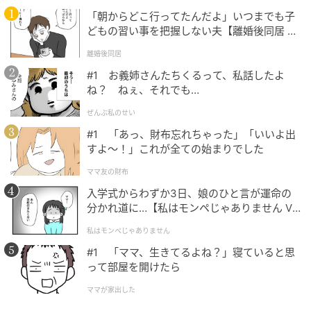
ゃがバター風ベルギーポテトなど全10品
「朝からどこ行ってたんだよ」いつまでも子
5,000円プラン：ジンギスカン・ブランドポーク
どもの習い事を把握しない夫【離婚後同居 Vo
l.1】
「夢の大地」・北見生ダレ焼肉・旭川塩ホルモン・い
離婚後同居
も餅チーズ・カラマリフリットなど全12品
#1 お義姉さんたちくるって、私話したよ
6,000円プラン（1）：ブランド牛「サロマ和牛」・
ね？ ねぇ、それでも…
ブランド豚「夢の大地」・旭川塩ホルモン・釧路ザン
ぜんぶ私のせい
タレ・チーズいも餅など全13品（1番人気）
#1 「あっ、財布忘れちゃった」「いいよ出
6,000円プラン（2）：牛タンバター焼きしゃぶ・北
すよ〜！」これが全ての始まりでした
見生ダレハラミ・旭川塩ホルモン・釧路ザンタレ・バ
ママ友の財布
ター焼きおにぎりなど全13品
入学式からわずか3日、娘のひと言が運命の
7,500円プラン：サロマ和牛・葱塩牛タン・北見生
分かれ道に…【私はモンペじゃありません Vo
ダレ焼肉・殻付き帆立・屋台のイカ焼き・えび串など
l.1】
私はモンペじゃありません
全16品
#1 「ママ、生きてるよね？」寝ていると思
って部屋を開けたら
最もリーズナブルな4,500円プランでも3大肉グルメを
すべて味わえます。
ママが家出した