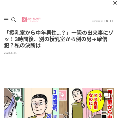
「授乳室から中年男性…？」一瞬の出来事にゾ
ッ！3時間後、別の授乳室から例の男→確信
犯？私の決断は
2026.6.24