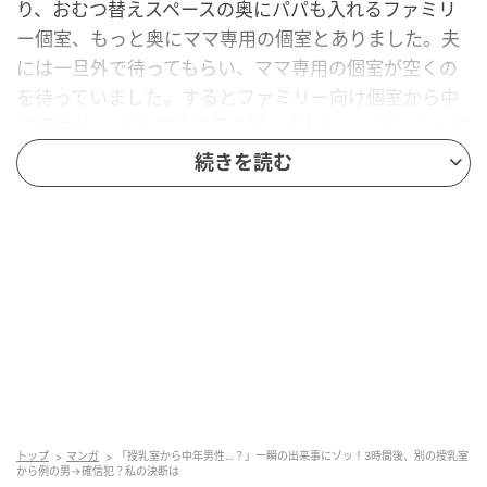
り、おむつ替えスペースの奥にパパも入れるファミリ
ー個室、もっと奥にママ専用の個室とありました。夫
には一旦外で待ってもらい、ママ専用の個室が空くの
を待っていました。するとファミリー向け個室から中
年男性が1人で出てきて目を疑いました。一気にその場
の空気が変わり、その場にいたママさん達は「え……」
続きを読む
という目でその方を見ていました。中年男性はそそく
さと授乳室を出ていき、一瞬の出来事で「なんだった
んだあの人……」という感じでした。
授乳が終わり、念のため、夫にもその男の話をしまし
た。3時間後、2度目の授乳のタイミングで先程とは別
の授乳室に向かいました。すると、先ほど見かけた中
年男性が再び授乳室付近をうろうろしていたのです。
すぐに警備員へ事情を説明し、授乳室付近を何度も出
入りしている男性がいると伝えました。その後、何か
トップ
マンガ
「授乳室から中年男性…？」一瞬の出来事にゾッ！3時間後、別の授乳室
あってからでは遅いと思い、車で授乳しそのまま帰る
から例の男→確信犯？私の決断は