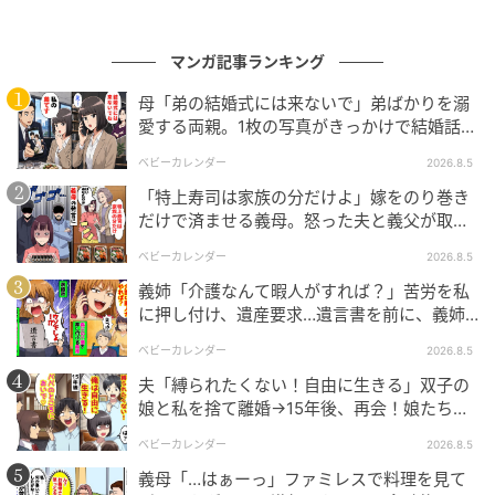
マンガ記事ランキング
母「弟の結婚式には来ないで」弟ばかりを溺
愛する両親。1枚の写真がきっかけで結婚話が
なくなったワケ
ベビーカレンダー
2026.8.5
「特上寿司は家族の分だけよ」嫁をのり巻き
だけで済ませる義母。怒った夫と義父が取っ
た行動とは
ベビーカレンダー
2026.8.5
義姉「介護なんて暇人がすれば？」苦労を私
に押し付け、遺産要求…遺言書を前に、義姉
が顔面蒼白のワケ
ベビーカレンダー
2026.8.5
夫「縛られたくない！自由に生きる」双子の
娘と私を捨て離婚→15年後、再会！娘たち
「あんた誰？」論破された元夫は
ベビーカレンダー
2026.8.5
義母「…はぁーっ」ファミレスで料理を見て