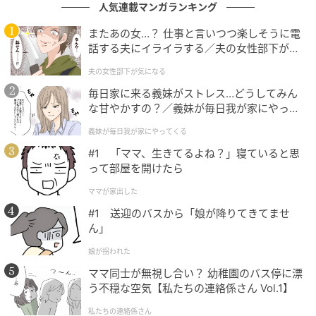
人気連載マンガランキング
クリエイター情報
またあの女…？ 仕事と言いつつ楽しそうに電
ベビーカレンダー
話する夫にイライラする／夫の女性部下が気
になる（1）【夫婦の危機 まんが】
ベビーカレンダーは妊娠・出産・育児の情報サイト
夫の女性部下が気になる
です。みんなのクチコミや体験談から産婦人科検
索、おでかけ情報、離乳食レシピまで。月間利用者1
毎日家に来る義妹がストレス…どうしてみん
000万人以上。
な甘やかすの？／義妹が毎日我が家にやって
くる（1）【義父母がシンドイんです！ まん
作品をもっとみる
義妹が毎日我が家にやってくる
が】
#1 「ママ、生きてるよね？」寝ていると思
って部屋を開けたら
の記事をもっとみる
ママが家出した
#1 送迎のバスから「娘が降りてきてませ
ん」
娘が拐われた
ママ同士が無視し合い？ 幼稚園のバス停に漂
う不穏な空気【私たちの連絡係さん Vol.1】
私たちの連絡係さん