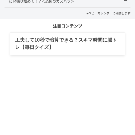
に怒鳴り始めて！？＜恐怖のカスハラ＞
安を感じた際は無理をせずスタッフや警備員に相談し
※ベビーカレンダーに移動します
たりすることも大切です。安心して利用できるよう、
周囲の力も借りながら過ごしていきたいですね。
注目コンテンツ
著者：田中美琴／20代女性・主婦／0歳児の男の子の
工夫して10秒で暗算できる？スキマ時間に脳ト
育児中。専業主婦ママ。毎日美味しい料理作って夫の
レ【毎日クイズ】
帰りを待ってます。
イラスト：さくら
※ベビーカレンダーが独自に実施したアンケートで集
めた読者様の体験談をもとに記事化しています（回答
時期：2026年6月）
ベビーカレンダー編集部
元記事で読む