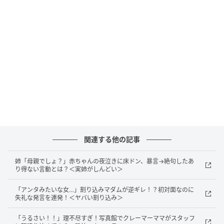
ことにしました。
大きなショッピングモールだからこそ色んな人が集ま
り、さまざまな人がいるのだと感じました。不安を感
じたときは、無理をせず人の多い時間帯を選んだり、
家族に相談し近くにいてもらうことも大切だと感じま
した。誰でも入ることができるような構造なので、パ
パママだけでは無いのだと改めて思いました。
◇ ◇ ◇
関連する他の記事
授乳室は赤ちゃんのお世話をする大切な場所だからこ
そ、思いがけない出来事に不安を感じてしまいますよ
姉「母親でしょ？」赤ちゃんの夜泣きに床ドン、暴言→絶句したあ
り得ない言動とは？＜実姉がしんどい＞
ね。特に小さな赤ちゃんを連れている時期は、ママ自
身も心細くなりやすいものです。
「アンタみたいな女…」割り込みマダムが逆ギレ！？初対面なのに
失礼な発言を連発！＜ヤバい割り込み＞
万が一に備え、スマートフォンを手元に置いてすぐに
「うるさい！！」理不尽すぎ！写真館でクレーマーママがスタッフ
助けを求められるよう連絡を取れるようにしたり、不