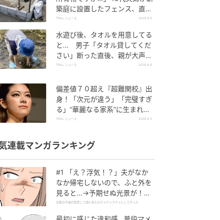
築庭に設置したフェンス、直後
に迫られた"顛末"
TRILL ニュース
2026.8.6
水遊び後、タオルを用意してる
と… 男子「タオル貸してくだ
さい」断った直後、親が大声で
放った一言に絶句
TRILL ニュース
2026.8.6
偏差値７０超え『超難関校』出
身！「次元が違う」「完璧すぎ
る」“華麗なる家系”に生まれた
【規格外の逸材】
TRILL ニュース
2026.8.5
気連載マンガランキング
#1 「え？浮気！？」夫がなか
なか帰宅しないので、ふと外を
見ると…→予期せぬ光景が！｜
旦那の不倫が発覚して頭に来た
旦那の不倫が発覚して頭に来たのでメチャクチャにしてやった
のでメチャクチャにしてやった
最初に感じた違和感…普段マメ