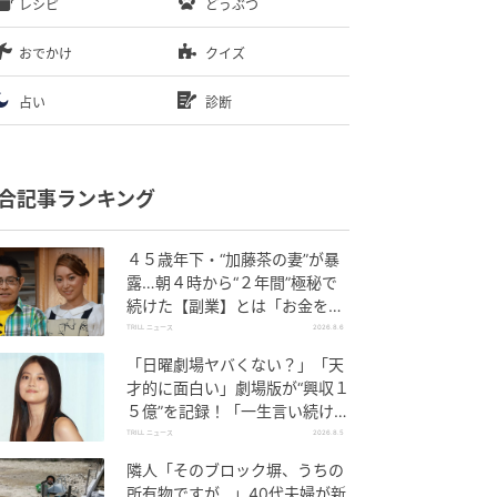
レシピ
どうぶつ
おでかけ
クイズ
占い
診断
合記事ランキング
４５歳年下・“加藤茶の妻”が暴
露…朝４時から“２年間”極秘で
続けた【副業】とは「お金を稼
ぐのって大変」
TRILL ニュース
2026.8.6
「日曜劇場ヤバくない？」「天
才的に面白い」劇場版が“興収１
５億”を記録！「一生言い続け
る」放送後も続く“切望の声”
TRILL ニュース
2026.8.5
隣人「そのブロック塀、うちの
所有物ですが…」40代夫婦が新