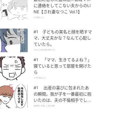
に連絡をしてこない夫からのLI
NE【され妻なつこ Vol.1】
され妻なつこ
#1 子どもの実名と顔を晒すマ
マ、大丈夫かな？なんて心配し
ていたら。
SNSに子供の顔を晒すママ
#1 「ママ、生きてるよね？」
寝ていると思って部屋を開けた
ら
ママが家出した
#1 出産の喜びに包まれたあ
の瞬間。我が子を一番最初に抱
いたのは、夫の不倫相手でし
た。
助産師と不倫した夫の末路