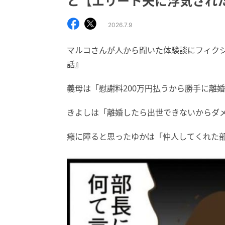
と【エリート夫に浮気された話 
2026.7.9
マルコさんが人から聞いた体験談にフィク
話』
義母は「慰謝料200万円払うから勝手に離
きよしは「離婚したら出世できないからダ
癪に障ると思ったゆかは「仲人してくれた