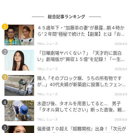
総合記事ランキング
エキサイトニュース
４５歳年下・“加藤茶の妻”が暴露…朝４時か
ら“２年間”極秘で続けた【副業】とは「お金
を稼ぐのって大変」
TRILL ニュース
2026.8.6
「日曜劇場ヤバくない？」「天才的に面白
い」劇場版が“興収１５億”を記録！「一生言
い続ける」放送後も続く“切望の声”
TRILL ニュース
2026.8.5
隣人「そのブロック塀、うちの所有物です
が…」40代夫婦が新築庭に設置したフェン
ス、直後に迫られた"顛末"
TRILL ニュース
2026.8.6
水遊び後、タオルを用意してると… 男子
「タオル貸してください」断った直後、親が
大声で放った一言に絶句
TRILL ニュース
2026.8.6
エキサイトニュース
偏差値７０超え『超難関校』出身！「次元が