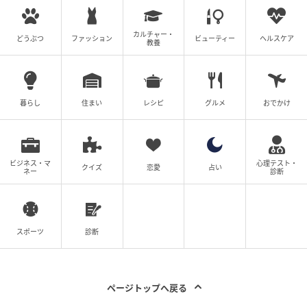
【漫画】義母が私への謝罪が必要ないと言い切る
理由は？【エリート夫に浮気された話 Vol.19】
カルチャー・
どうぶつ
ファッション
ビューティー
ヘルスケア
教養
次の話を読む
前の話
第19話
暮らし
住まい
レシピ
グルメ
おでかけ
エリート夫に浮気された話
ウーマンエキサイト
ビジネス・マ
心理テスト・
全話一覧を見る
クイズ
恋愛
占い
ネー
診断
クリエイター情報
スポーツ
診断
ウーマンエキサイト
ウーマンエキサイトは、ママを中心とした女性向け
の情報サービスサイト。数年先のことまで考えて、
子育て・くらし・レシピ・ハンドメイド・ビューテ
ページトップへ戻る
ィの情報がセレクトできるように、最新情報やラン