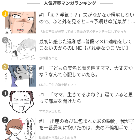
人気連載マンガランキング
#1 「え？浮気！？」夫がなかなか帰宅しない
ので、ふと外を見ると…→予期せぬ光景が！
｜旦那の不倫が発覚して頭に来たのでメチャ
旦那の不倫が発覚して頭に来たのでメチャクチャにしてやった
クチャにしてやった
最初に感じた違和感…普段マメに連絡をして
こない夫からのLINE【され妻なつこ Vol.1】
エキサイトニュース
され妻なつこ
#1 子どもの実名と顔を晒すママ、大丈夫か
な？なんて心配していたら。
SNSに子供の顔を晒すママ
#1 「ママ、生きてるよね？」寝ていると思
って部屋を開けたら
ママが家出した
#1 出産の喜びに包まれたあの瞬間。我が子
を一番最初に抱いたのは、夫の不倫相手でし
た。
助産師と不倫した夫の末路