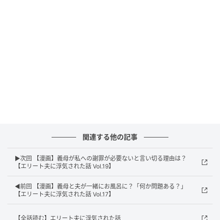
関連する他の記事
▶次回 【漫画】義母が私への謝罪が必要ないと言い切る理由は？
エキサイトニュース
【エリート夫に浮気された話 Vol.19】
◀前回 【漫画】義母と夫が一緒にお風呂に？「何か問題ある？」
【エリート夫に浮気された話 Vol.17】
【全話読む】エリート夫に浮気された話