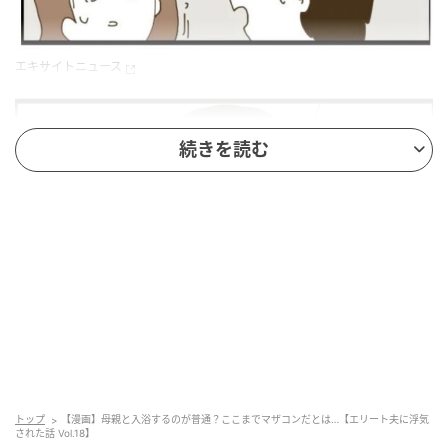
エキサイトニュース
続きを読む
トップ
【漫画】母親と入浴するのが普通？ここまでマザコンだとは…【エリート夫に浮気
エキサイトニュース
された話 Vol.18】