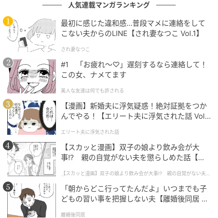
ベビーカレンダー／ウーマンカレンダー編集室
人気連載マンガランキング
最初に感じた違和感…普段マメに連絡をして
元記事で読む
こない夫からのLINE【され妻なつこ Vol.1】
クリエイター情報
され妻なつこ
#1 「お疲れ〜♡」遅刻するなら連絡して！
ベビーカレンダー
この女、ナメてます
ベビーカレンダーは妊娠・出産・育児の情報サイト
美人な友達は何でも許される
です。みんなのクチコミや体験談から産婦人科検
索、おでかけ情報、離乳食レシピまで。月間利用者1
【漫画】新婚夫に浮気疑惑！絶対証拠をつか
000万人以上。
んでやる！【エリート夫に浮気された話 Vol.
1】
作品をもっとみる
エリート夫に浮気された話
【スカッと漫画】双子の娘より飲み会が大
事!? 親の自覚がない夫を懲らしめた話【第1
の記事をもっとみる
話】
【スカッと漫画】双子の娘より飲み会が大事!? 親の自覚がない夫を
懲らしめた話
「朝からどこ行ってたんだよ」いつまでも子
どもの習い事を把握しない夫【離婚後同居 Vo
l.1】
離婚後同居