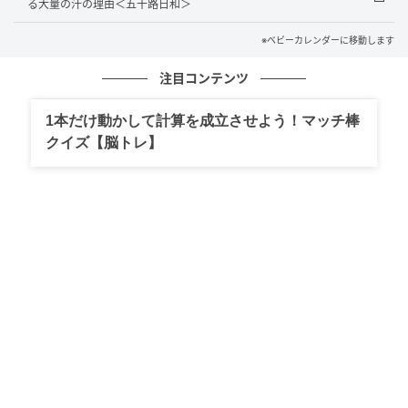
今回の出来事を通して、困ったときはひとりで抱え込
る大量の汗の理由＜五十路日和＞
まず、声をかけてみることで状況が変わることもある
※ベビーカレンダーに移動します
のだと感じました。モヤモヤしていた時間が長く感じ
られただけに、行動して状況が変わったことがとても
注目コンテンツ
印象に残っています。丁寧に対応してくださった店員
1本だけ動かして計算を成立させよう！マッチ棒
さんにも感謝した出来事でした。
クイズ【脳トレ】
※記事の内容は公開当時の情報であり、現在と異なる
場合があります。記事の内容は個人の感想です。
著者：金谷美奈／20代女性・パート
イラスト：エェコ
※ベビーカレンダーが独自に実施したアンケートで集
めた読者様の体験談をもとに記事化しています（回答
時期：2026年4月）