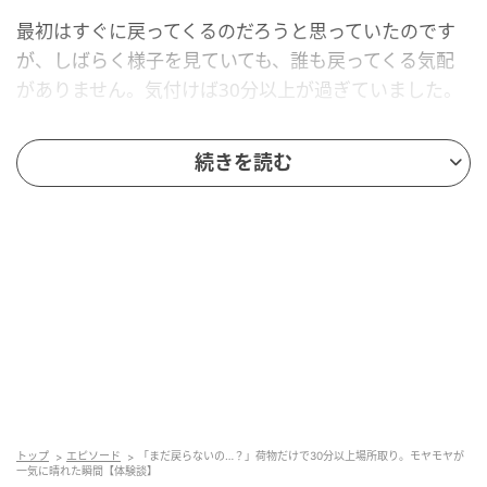
最初はすぐに戻ってくるのだろうと思っていたのです
が、しばらく様子を見ていても、誰も戻ってくる気配
がありません。気付けば30分以上が過ぎていました。
周囲にも席を探している人が何人かいて、空いている
続きを読む
ように見えるのに使えないその席に、何となくモヤモ
ヤした気持ちになりました。
思い切って店員さんに相談
どうしようか迷いましたが、思い切って店員さんに声
をかけてみることにしました。
事情を伝えると、店員さんはすぐに状況を確認してく
ださり、「一定時間お戻りにならない場合は、席を開
トップ
エピソード
「まだ戻らないの…？」荷物だけで30分以上場所取り。モヤモヤが
放しますね」と丁寧に対応してくれました。
一気に晴れた瞬間【体験談】