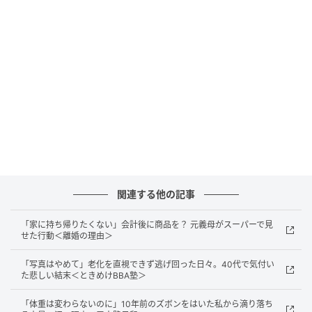
その後、店員さんが荷物を預かってくださり、その席
を使えるようにしてくださいました。
店内の空気が変わった瞬間
席が使えるようになると、私だけでなく、周りで席を
探していたお客さんたちもホッとした表情を見せてい
ました。
それまで使えなかった席が整い、店内全体の空気が少
関連する他の記事
し明るくなったように感じられ、私の気持ちもスッキ
「家に持ち帰りたくない」会計後に商品を？ 元義母がスーパーで見
リしました。
せた行動＜離婚の理由＞
「写真はやめて」老化を直視できず逃げ回った日々。40代で気付い
まとめ
た悲しい結末＜ときめけBBA塾＞
「体重は変わらないのに」10年前のズボンをはいた私から滴り落ち