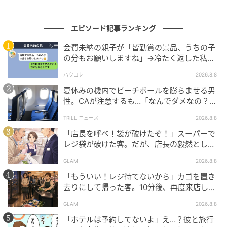
エピソード記事ランキング
会費未納の親子が「皆勤賞の景品、うちの子
の分もお願いしますね」→冷たく返した私が
翌日謝った理由
ハウコレ
2026.8.8
夏休みの機内でビーチボールを膨らませる男
性。CAが注意するも…「なんでダメなの？」
→直後、男性を一喝した人物とは？
TRILL ニュース
2026.8.8
「店長を呼べ！袋が破けたぞ！」スーパーで
レジ袋が破けた客。だが、店長の毅然とした
態度に空気が一変
GLAM
2026.8.8
「もういい！レジ待てないから」カゴを置き
去りにして帰った客。10分後、再度来店した
客に告げた店員の一言
GLAM
2026.8.8
「ホテルは予約してないよ」え…？彼と旅行