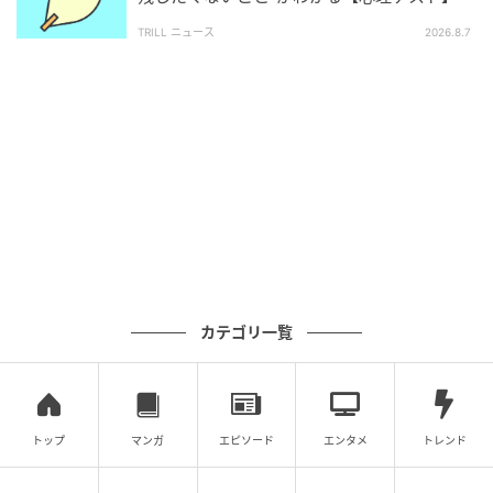
TRILL ニュース
2026.8.7
※本記事の心理テストはエンターテインメントとして
提供するものであり、医学的・心理学的な診断結果を
示すものではありません。
ライター: Kazuhide.Y
公認心理師、心理学ライター。心理学を「ちょっと難
しい学問」ではなく「毎日の生活に役立つ知識」とし
てお届けします。あなたの心が少しでも軽くなるよう
な、そんな情報発信を目指しています。
カテゴリ一覧
【大人気心理テスト】であなたの『他人から見た魅
【大人気心理テスト】であなたの『他人から見た
力』をチェックしよう！
魅力』をチェックしよう！
トップ
マンガ
エピソード
エンタメ
トレンド