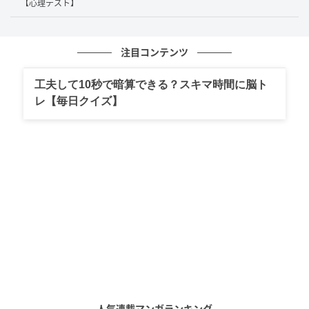
【心理テスト】
れることを心が渇望しているサインかもしれません。
毎日同じ景色やサイクルの繰り返しのなかで閉塞感を
抱えており、「非日常の風」を必要としているのでし
注目コンテンツ
ょう。
工夫して10秒で暗算できる？スキマ時間に脳ト
思い切って少し遠くの美術館へ足を運んでみたり、普
レ【毎日クイズ】
段は降りない駅で降りてみたりと、視覚的な情報をガ
ラリと変えてしまうのがおすすめですので、試してみ
てはいかがでしょうか。
見知らぬ景色の中で大きく深呼吸をするだけで、背負
っていた重たい荷物が実はそれほど重要ではなかった
と、心が軽くなると思われます。
3. サウナを選んだ人は「ストレスをその場で
発散する方法」
人気連載マンガランキング