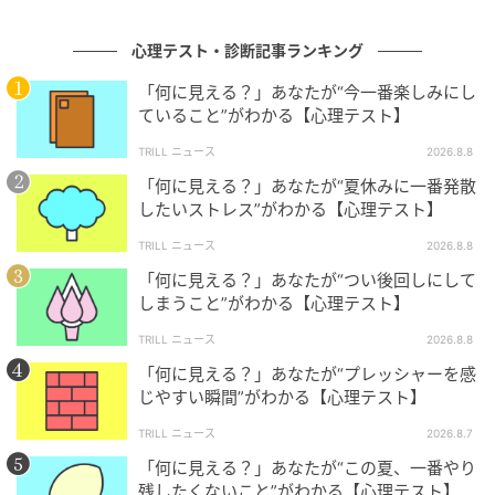
心理テスト・診断記事ランキング
ビリビリとした感覚が癖になる「電気風呂」を思い浮
かべたあなたは、単調な毎日に少し飽きを感じてお
「何に見える？」あなたが“今一番楽しみにし
り、新しい風や刺激を求めている心理状態のようで
ていること”がわかる【心理テスト】
す。平穏だけれど予測可能なスケジュールの繰り返し
TRILL ニュース
2026.8.8
によって、少し停滞気味になっているのかもしれませ
「何に見える？」あなたが“夏休みに一番発散
ん。
したいストレス”がわかる【心理テスト】
TRILL ニュース
2026.8.8
新しい物語の世界を想像して小説や日記を書き進めて
「何に見える？」あなたが“つい後回しにして
みたり、未知の分野の資格勉強に挑戦してみたりと、
しまうこと”がわかる【心理テスト】
脳に心地よい負荷をかけることが一番のストレス発散
TRILL ニュース
2026.8.8
になりそうです。
「何に見える？」あなたが“プレッシャーを感
じやすい瞬間”がわかる【心理テスト】
未開拓の領域へ踏み込むほんの少しの勇気と刺激が、
あなたの心に再び鮮やかな活力を呼び覚ますスパイス
TRILL ニュース
2026.8.7
として機能してくれるはずです。
「何に見える？」あなたが“この夏、一番やり
残したくないこと”がわかる【心理テスト】