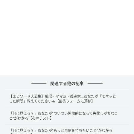
遠くへ出かけて特別な体験をするよりも、何気ない時
間が何よりの特効薬になるのではないでしょうか。
あえて大きな変化を求めず、自分の好きな落ち着いた
トーンの空間で過ごすような、ささやかな日常の反復
こそが心をフラットに戻してくれる傾向がありそうで
す。
「いつも通り」のルーティンを少しだけ贅沢に味わい
直すことが、今のあなたにとって確実で温かいメンタ
ル回復法になりそうです。
関連する他の記事
【エピソード大募集】職場・ママ友・義実家…あなたが「モヤッと
2. 露天風呂を選んだ人は「非日常でストレス
した瞬間」教えてください🔥【回答フォームに遷移】
発散する方法」
「何に見える？」あなたが“ついつい開放的になって失敗しがちなこ
と”がわかる【心理テスト】
外の空気と開放感を味わえる「露天風呂」を選んだあ
なたは、いつもの生活圏やルーティンから物理的に離
「何に見える？」あなたが“もっと自信を持ちたいこと”がわかる