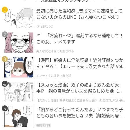
じわじわ汗をかき、一気にクールダウンする「サウ
最初に感じた違和感…普段マメに連絡をして
ナ」を連想したあなたは、蓄積したモヤモヤを今すぐ
こない夫からのLINE【され妻なつこ Vol.1】
強制終了させたいという衝動に駆られているようで
され妻なつこ
す。頭の中で思考が止まらない状態に陥りやすく、そ
#1 「お疲れ〜♡」遅刻するなら連絡して！
のノイズをかき消すためのアプローチを求めている証
この女、ナメてます
拠と言えそうです。
美人な友達は何でも許される
お気に入りのウェアで息が上がるまでランニングをし
【漫画】新婚夫に浮気疑惑！絶対証拠をつか
てみたり、無心で体を動かしたりして、物理的に汗と
んでやる！【エリート夫に浮気された話 Vol.
1】
老廃物を流し切るのが一番の近道かもしれません。
エリート夫に浮気された話
【スカッと漫画】双子の娘より飲み会が大
頭を空っぽにして肉体に意識を向ける時間を意図的に
事!? 親の自覚がない夫を懲らしめた話【第1
作ることで、悩み事の多くは単なる「思考の絡まり」
話】
【スカッと漫画】双子の娘より飲み会が大事!? 親の自覚がない夫を
に過ぎなかったと気づけるのではないでしょうか。
懲らしめた話
「朝からどこ行ってたんだよ」いつまでも子
どもの習い事を把握しない夫【離婚後同居 Vo
l.1】
4. 電気風呂を選んだ人は「刺激を得てストレ
離婚後同居
ス発散する方法」