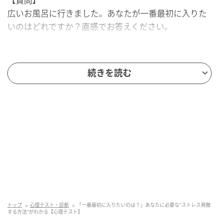
【質問】
広いお風呂に行きました。あなたが一番最初に入りた
いのはどれですか？直感でお答えください。
内湯
続きを読む
露天風呂
サウナ
電気風呂
1. 内湯を選んだ人は「日常でストレス発散す
る方法」
一番馴染み深い「内湯」にゆっくり浸かることを選ん
だあなたは、生活の延長線上にある手堅い安心感を求
トップ
心理テスト・診断
「一番最初に入りたいのは？」あなたに必要な“ストレス発散
めている状態のようです。
する方法”がわかる【心理テスト】