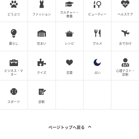
次の記事
カルチャー・
どうぶつ
ファッション
ビューティー
ヘルスケア
「どれで仕事する？」あなたの“仕事に対する
教養
スタンス”がわかる【心理テスト】
プロフィール
暮らし
住まい
レシピ
グルメ
おでかけ
Kazuhide.Y
公認心理師、心理学ライター。心理学を「ちょっと
難しい学問」ではなく「毎日の生活に役立つ知識」
ビジネス・マ
心理テスト・
クイズ
恋愛
占い
ネー
診断
としてお届けします。あなたの心が少しでも軽くな
るような、そんな情報発信を目指しています。
記事一覧をみる
スポーツ
診断
の記事をもっとみる
ページトップへ戻る