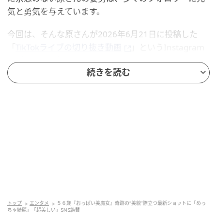
気と勇気を与えています。
今回は、そんな原さんが2026年6月21日に投稿した
「
TikTokライブの切り抜き動画
」というInstagram
のポストをご紹介します。
続きを読む
化粧崩れ知らず！陶器のような肌をつくる重
ね付けテクを伝授
トップ
エンタメ
５６歳『おっぱい美魔女』奇跡の“美貌”際立つ最新ショットに「めっ
ちゃ綺麗」「超美しい」SNS絶賛