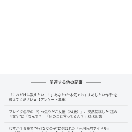
関連する他の記事
「これだけは教えたい…！」あなたが“本気でおすすめしたい作品”を
教えてください🔥【アンケート募集】
ブレイク必至の『引っ張りだこ女優（24歳）』、突然投稿した“謎の
４文字”に「なんで？」「何のこと言ってるん？」SNS困惑
わずか１６歳で“特別な女の子”に選ばれた『元国民的アイドル』