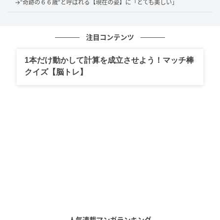
→“奇跡の６６歳”と呼ばれる【現在の姿】に「とても美しい」
注目コンテンツ
@shihohara
1本だけ動かして計算を成立させよう！マッチ棒
クイズ【脳トレ】
原さんが公開したのは、TikTokライブの様子を切り抜
いた動画。黒いコンパクトを手に、崩れにくいメイク
のコツを楽しそうに語っています。
紹介してくれたのは、メイク崩れが気になるこれから
の季節にぴったりのテクニック。使うアイテムは「ギ
ンザボーテ」の「エレベル シルキースキンカバー」で
す。
ライブでは、順番にこだわったメイク方法を披露。シ
ルキースキンカバーを下地として塗り、その上にピュ
アカバーファンデーション、さらにシルキースキンカ
人気連載マンガランキング