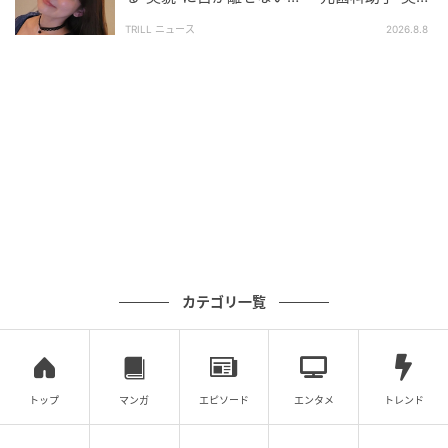
肌」。セミマットで滑らかな質感に、思わず見入って
（29）』至高のオフショットに“反響”
TRILL ニュース
2026.8.8
しまいますね。得意げな表情からも、仕上がりへの自
信が伝わってきます。
崩れやすくなるこれからの時期に、覚えておきたいテ
クニックです。
「お肌めっちゃ綺麗」ファンから称賛の声
続々
原さんの投稿には、ファンから称賛のコメントが数多
カテゴリ一覧
く寄せられました。「お肌めっちゃ綺麗」「志保さん
綺麗ですね」「超美しいです」など、透明感あふれる
肌に見とれる声が相次いでいます。
トップ
マンガ
エピソード
エンタメ
トレンド
なかには「シルキースキンカバーでサンドイッチする