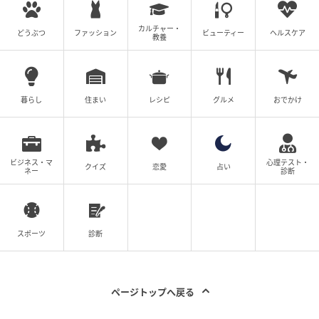
のもありだね」と、紹介されたテクニックに反応する
声も。原さんの惜しみない美容情報に、参考になった
カルチャー・
どうぶつ
ファッション
ビューティー
ヘルスケア
教養
方が多かったようです。
原さんは、TikTokで不定期にライブを配信中。飾らな
いトークとともに、美容のヒントを届けてくれていま
暮らし
住まい
レシピ
グルメ
おでかけ
す。年齢を重ねてなお輝き続ける原さんから、これか
らも目が離せませんね！
ビジネス・マ
心理テスト・
クイズ
恋愛
占い
ネー
診断
画像提供
スポーツ
診断
ページトップへ戻る