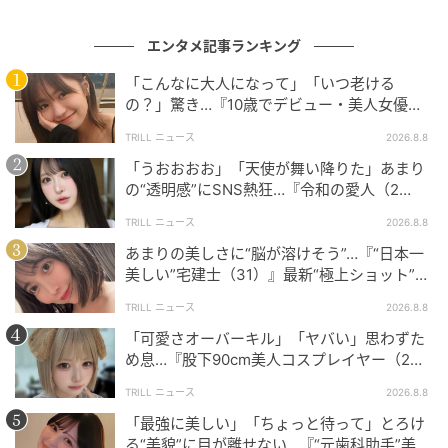
エンタメ記事ランキング
「こんなに大人になって」「いつ老ける
の？」驚き…『10歳でデビュー・美人女優（2
6歳）』最新“クギヅケショット”に夢中
TRILL ニュース
2026.8.8
「うおおおお」「天使が舞い降りた」あまり
の“透明感”にSNS熱狂…『令和の愛人（2
8）』“予想外”の最新ショットに「女神さま」
TRILL ニュース
2026.8.8
あまりの美しさに“脳が溶けそう”…『“日本一
美しい”宅建士（31）』最新“極上ショット”に
「マジで眼福です」「超綺麗」
TRILL ニュース
2026.8.8
「可愛さオーバーキル」「ヤバい」思わずた
め息…『股下90cm美人コスプレイヤー（2
2）』“最新ショット”が美しすぎる
@shihohara
TRILL ニュース
2026.8.8
「最強に美しい」「ちょっと待って」とろけ
出来栄えは、原さんいわく「陶器のようなドール
る“美貌”に目が離せない…『“元歯科助手”美女