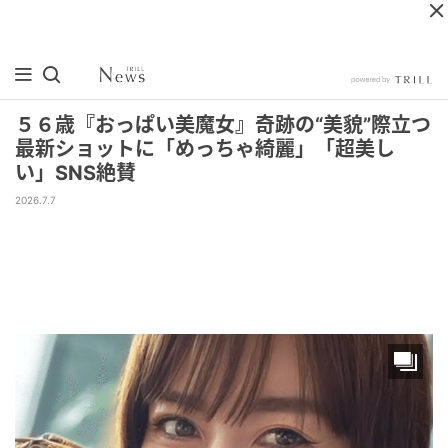
５６歳『おっぱい美魔女』奇跡の“美貌”際立つ
最新ショットに「めっちゃ綺麗」「超美し
い」SNS絶賛
2026.7.7