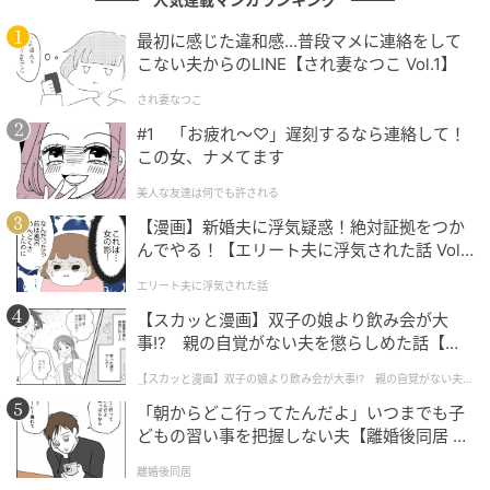
バーを重ねます。仕上げにもう一度重ねるのが、崩れ
最初に感じた違和感…普段マメに連絡をして
にくさのポイントなのだとか。
こない夫からのLINE【され妻なつこ Vol.1】
され妻なつこ
#1 「お疲れ〜♡」遅刻するなら連絡して！
この女、ナメてます
美人な友達は何でも許される
【漫画】新婚夫に浮気疑惑！絶対証拠をつか
んでやる！【エリート夫に浮気された話 Vol.
1】
エリート夫に浮気された話
【スカッと漫画】双子の娘より飲み会が大
事!? 親の自覚がない夫を懲らしめた話【第1
話】
【スカッと漫画】双子の娘より飲み会が大事!? 親の自覚がない夫を
懲らしめた話
「朝からどこ行ってたんだよ」いつまでも子
どもの習い事を把握しない夫【離婚後同居 Vo
l.1】
離婚後同居