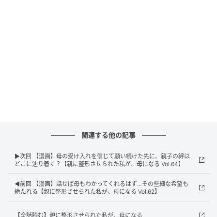
エキサイトニュース
関連する他の記事
▶次回 【漫画】母の受け入れを信じて願い続けた先に、親子の絆は
どこに辿り着く？【親に整形させられた私が、母になる Vol.64】
◀前回 【漫画】話せば母もわかってくれるはず…その些細な希望も
絶たれる【親に整形させられた私が、母になる Vol.62】
【全話読む】親に整形させられた私が、母になる