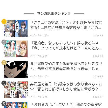
マンガ記事ランキング
「ここ…私の家だよね？」海外赴任から帰宅
すると…自宅に見知らぬ家族が！まさかの真
エキサイトニュース
相とは！？
ベビーカレンダー
2026.8.7
「婚約者、奪っちゃった♡」勝ち誇る妹⇒
「今、ハワイで挙式中だけど？」妹のとんで
もない勘違いとは
ベビーカレンダー
2026.8.7
妻「家族で過ごすため義実家へ当分行きませ
ん」孫差別する義母に断ると→義母「じゃ
あ、私は…」妻絶句＜こどおじ義兄＞
ベビーカレンダー
2026.8.7
寿司屋で義母「高級ネタばっかり食べちゃお
♡」奢られる前提→しかし食後に青ざめ？通
報され警察沙汰！
ベビーカレンダー
2026.8.6
エキサイトニュース
「お刺身の色が…黒い！？」初めての義実家