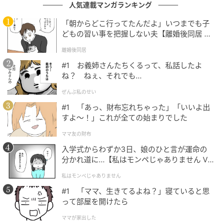
人気連載マンガランキング
「朝からどこ行ってたんだよ」いつまでも子
どもの習い事を把握しない夫【離婚後同居 Vo
l.1】
離婚後同居
#1 お義姉さんたちくるって、私話したよ
ね？ ねぇ、それでも…
ぜんぶ私のせい
#1 「あっ、財布忘れちゃった」「いいよ出
すよ〜！」これが全ての始まりでした
エキサイトニュース
ママ友の財布
入学式からわずか3日、娘のひと言が運命の
分かれ道に…【私はモンペじゃありません Vo
l.1】
私はモンペじゃありません
#1 「ママ、生きてるよね？」寝ていると思
って部屋を開けたら
ママが家出した