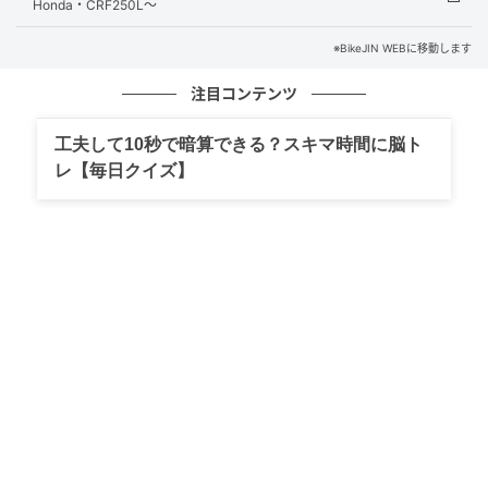
Honda・CRF250L～
を守ってくれることでしょう。
※BikeJIN WEBに移動します
本年もライダーの皆さんにとって、よい年であります
よう、心からお祈り申し上げます。
注目コンテンツ
合掌
工夫して10秒で暗算できる？スキマ時間に脳ト
レ【毎日クイズ】
元記事で読む
次の記事
Z1の遺伝子を継いだ国内最強の1台｜昭和バイ
ク・カワサキ/750RS ZⅡ
の記事をもっとみる