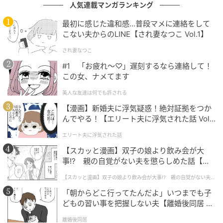
人気連載マンガランキング
最初に感じた違和感…普段マメに連絡をして
こない夫からのLINE【され妻なつこ Vol.1】
され妻なつこ
#1 「お疲れ〜♡」遅刻するなら連絡して！
この女、ナメてます
美人な友達は何でも許される
【漫画】新婚夫に浮気疑惑！絶対証拠をつか
んでやる！【エリート夫に浮気された話 Vol.
1】
エリート夫に浮気された話
【スカッと漫画】双子の娘より飲み会が大
事!? 親の自覚がない夫を懲らしめた話【第1
話】
【スカッと漫画】双子の娘より飲み会が大事!? 親の自覚がない夫を
懲らしめた話
「朝からどこ行ってたんだよ」いつまでも子
どもの習い事を把握しない夫【離婚後同居 Vo
l.1】
離婚後同居