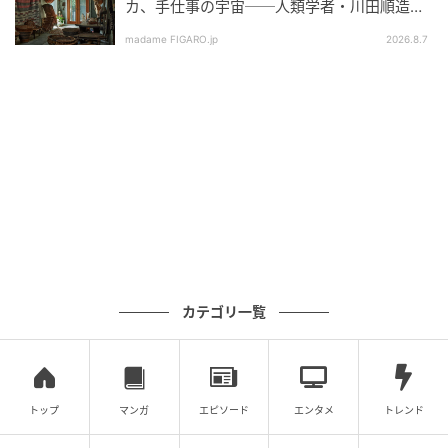
カ、手仕事の宇宙──人類学者・川田順造と
陶芸作家・小川待子のコレクション』。
madame FIGARO.jp
2026.8.7
カテゴリ一覧
トップ
マンガ
エピソード
エンタメ
トレンド