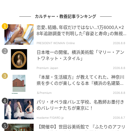
カルチャー・教養記事ランキング
恋愛､結婚､年収だけではない…1万6000人×2
8年追跡調査で判明した｢容姿と寿命｣の無視
できない関係
PRESIDENT WOMAN Online
2026.8.8
日本唯一の開催。横浜美術館「マリー・アン
トワネット・スタイル」
Premium Japan
2026.8.8
『本屋・生活綴方』が教えてくれた、神奈川
県を歩くのが楽しくなる本『横浜の名建築を
めぐる旅』。
＆Premium
2026.8.8
パリ・オペラ座バレエ学校、名教師お墨付き
のバレリーナたちが東京に！
madame FIGARO.jp
2026.8.7
【開催中】世田谷美術館で 『ふたりのアフリ