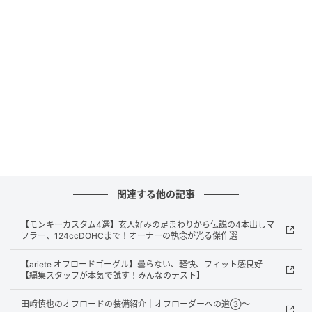
以前、言霊のお話をしました。言葉はそれ自体に霊力
があり、強い力を持っています。不吉な言葉は凶事へ
と繋がり、逆に良い言葉は幸福を運ぶとされていま
す。言葉ですらこのような力を持っています。それを
文字とすると、さらに強い力を秘めることになると私
は思います。神社やお寺に奉納する絵馬もそうです
が、人が何かを願う時、祈る時には、必ずその人の想
いが込められます。想いをつづられたものには霊力が
宿り、強い力を持ちます。それが絵馬であったり、書
初だったりするわけです。
関連する他の記事
一年の抱負に無事故、無違反を立てる人は多いと思い
ます。別に書初をしたり、神社やお寺まで行く必要は
【モンキーカスタム4選】玄人好みの足まわりから伝説の4本出しマ
フラー、124ccDOHCまで！オーナーの執念が光る傑作選
ありません。ただ、漠然と立てるのではなく、ヘルメ
ットであったり、バイクであったり、何か形あるもの
【ariete オフロードゴーグル】曇らない、軽快、フィット感良好
【編集スタッフが本気で試す！みんなのテスト】
にその想いを込めてみてはどうでしょうか。今からで
も大丈夫です。その想いが強ければ強いほど、あなた
田﨑慎也のオフロードの装備紹介｜オフローダーへの道③～