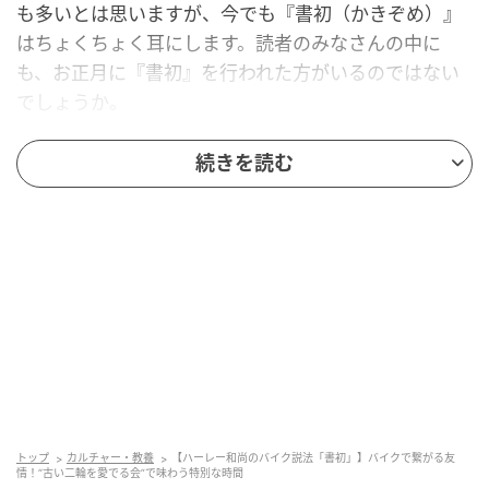
も多いとは思いますが、今でも『書初（かきぞめ）』
はちょくちょく耳にします。読者のみなさんの中に
も、お正月に『書初』を行われた方がいるのではない
でしょうか。
この書初ですが、平安時代の「吉書の奏（きっしょの
続きを読む
そう）」と言う宮中行事が由来だとされています。吉
書の奏とは、改元や政始めなど物事が改まった節目
に、天皇に文書を献上することを言います。鎌倉、室
町時代には「吉書始（きっしょはじめ）」と言う新年
の儀礼行事として定着し、それが江戸時代になって読
み書きが広まったこともあり、新年にめでたい詩歌や
言葉を書く風習が庶民の間で広まったとされていま
す。一般的には1月2日に毛筆で書をしたためることを
言いますが、今ではその年の目標や抱負を書く人が多
いみたいです。
トップ
カルチャー・教養
【ハーレー和尚のバイク説法「書初」】バイクで繋がる友
情！“古い二輪を愛でる会”で味わう特別な時間