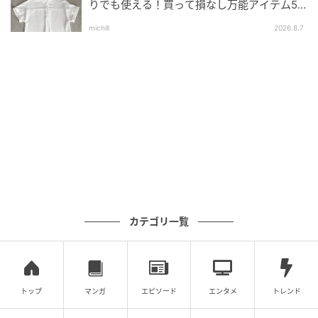
りでも使える！買って損なし万能アイテム5
ジャンパー・セーター
選
michill
2026.8.7
iki
スカート
GU
シューズ
カンペール
バッグ
ハンドメイド
ネックレス
ベネチアガラス
リング
カテゴリ一覧
コロミカド
ピアス・シルバーブレスレット
CENE
レザーブレスレット
トップ
マンガ
エピソード
エンタメ
トレンド
ZORROで購入