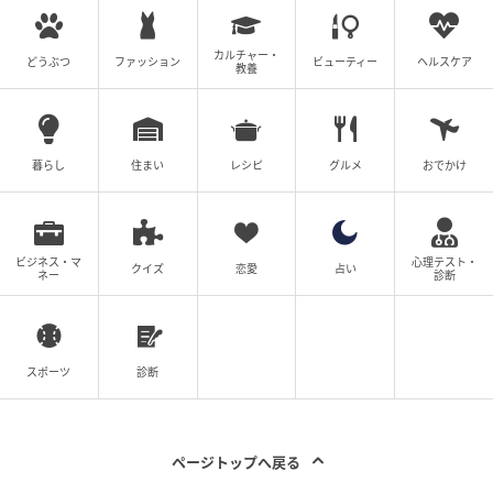
メガネ
JINS
カルチャー・
どうぶつ
ファッション
ビューティー
ヘルスケア
教養
編集部コメント
編み物が得意で、プロ並みの腕をもつ礒部さん。ニッ
トのショールの甘さと黒アウター＆アクセサリーの辛
暮らし
住まい
レシピ
グルメ
おでかけ
さが絶妙にミックスされていて、大人なカジュアルコ
ーデに仕上がっていますね。
ビジネス・マ
心理テスト・
クイズ
恋愛
占い
ネー
診断
スポーツ
診断
ページトップへ戻る