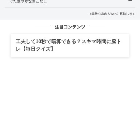
けた華やかな着こなし
※素敵なあの人Webに移動します
注目コンテンツ
工夫して10秒で暗算できる？スキマ時間に脳ト
レ【毎日クイズ】
素敵なあの人Web
「ニットのショールは、自分で編んだものなんです。
あえて白いトップスにレイヤードすることで、レトロ
でフェミニンな雰囲気をほんのり出し、スタイリング
に深みが増します」