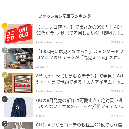
ファッション記事ランキング
【ユニクロ値下げ】でまさかの990円！ 40・
50代が今 → 秋まで着回したい♡「即戦力ト
素敵なあの人Web
ップス」
fashion trend news
2026.8.7
「ネックレスやリングなどはモノトーンを意識し
「1000円には見えなかった」スタンダードプ
て、"黒”アイテムをメインに」。ホワイトコーデに合わ
ロダクツのリュックが「高見えする」の声。
2個購入する人も
せると小物なのに存在感があり、着こなしを洗練させ
All About
2026.8.7
ますね。
8/5（水）〜【しまむらチラシ】で発見！ 8/1
5（土）まで予約できる「大人アイテム」っ
※紹介した商品はすべて私物です。編集部やメーカーへ
て？
fashion trend news
2026.8.7
のお問い合わせはご遠慮ください。
GUの8月発売の新作は可愛すぎて絶対買い逃
※画像・文章の無断転載はご遠慮ください。
したくない！早めのチェック推奨アイテム7
連発
michill
2026.8.7
コーデアイテム＆ブランド
GUシャツが夏コーデの救世主♡1枚でも羽織