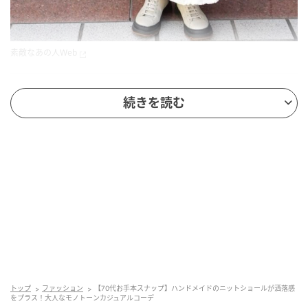
素敵なあの人Web
今回のモデル
続きを読む
礒部良子さん
76歳
この日は『素敵なあの人』と『大人のおしゃれ手帖』
が主催する「素敵な大人のごきげんフェス2026」に参
加していた礒部さん。
「今回はモノトーンをテーマにカジュアルなデザイン
のアイテムでまとめてみました。ぼんやり見えがちな
ホワイトのセータ×フレアスカートのコーディネートを
トップ
ファッション
【70代お手本スナップ】ハンドメイドのニットショールが洒落感
をプラス！大人なモノトーンカジュアルコーデ
辛口テイストな黒ジャケットで引き締めています」