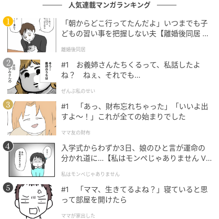
人気連載マンガランキング
「朝からどこ行ってたんだよ」いつまでも子
どもの習い事を把握しない夫【離婚後同居 Vo
l.1】
離婚後同居
#1 お義姉さんたちくるって、私話したよ
ね？ ねぇ、それでも…
ぜんぶ私のせい
#1 「あっ、財布忘れちゃった」「いいよ出
すよ〜！」これが全ての始まりでした
ママ友の財布
入学式からわずか3日、娘のひと言が運命の
分かれ道に…【私はモンペじゃありません Vo
l.1】
私はモンペじゃありません
#1 「ママ、生きてるよね？」寝ていると思
って部屋を開けたら
ママが家出した