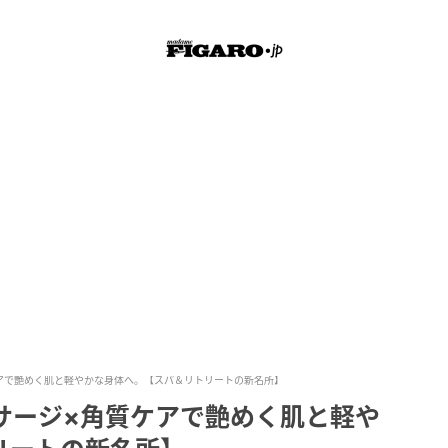
ケアで艶めく肌と軽やかな身体へ。【スパ＆リトリートの新名所】
サージ×角質ケアで艶めく肌と軽や