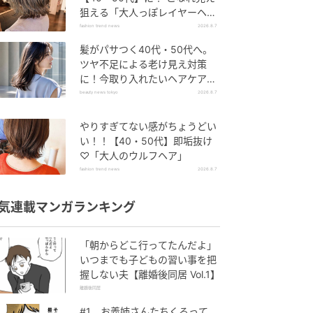
狙える「大人っぽレイヤーヘ
ア」
fashion trend news
2026.8.7
髪がパサつく40代・50代へ。
ツヤ不足による老け見え対策
に！今取り入れたいヘアケア名
品３選
beauty news tokyo
2026.8.7
やりすぎてない感がちょうどい
い！！【40・50代】即垢抜け
♡「大人のウルフヘア」
fashion trend news
2026.8.7
気連載マンガランキング
「朝からどこ行ってたんだよ」
いつまでも子どもの習い事を把
握しない夫【離婚後同居 Vol.1】
離婚後同居
#1 お義姉さんたちくるって、