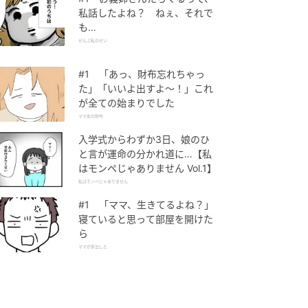
私話したよね？ ねぇ、それで
も…
ぜんぶ私のせい
#1 「あっ、財布忘れちゃっ
た」「いいよ出すよ〜！」これ
が全ての始まりでした
ママ友の財布
入学式からわずか3日、娘のひ
と言が運命の分かれ道に…【私
はモンペじゃありません Vol.1】
私はモンペじゃありません
#1 「ママ、生きてるよね？」
寝ていると思って部屋を開けた
ら
ママが家出した