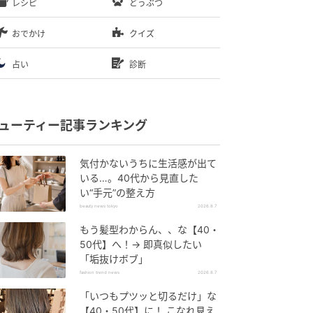
レシピ
どうぶつ
おでかけ
クイズ
占い
診断
ューティー記事ランキング
気付かないうちに生活感が出て
いる…。40代から見直した
い“手元”の整え方
beauty news tokyo
2026.8.7
もう髪型わからん、、な【40・
50代】へ！→ 即真似したい
「垢抜けボブ」
fashion trend news
2026.8.7
「いつもプツッと切るだけ」な
【40・50代】に！ こなれ見え