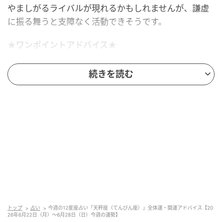
やましがるライバルが現れるかもしれませんが、謙虚
に振る舞うと支障なく活動できそうです。
★ワンポイントアドバイス★
就寝前に1日の出来事を振り返ると◎ 特に頑張ったこ
続きを読む
とに対しては、しっかり褒めるようにしましょう。
■監修者プロフィール：夏目みやび（なつめ・みや
び）
東京・池袋占い館セレーネ所属。メッセージ性の高い
鑑定はリピーターも多く、心の琴線に触れると話題
に。占いや開運で個性が輝けるような占いを発信中。
Yahoo!占い「マザー占術」など数多くのコンテンツも
リリース。
トップ
占い
今週の12星座占い「天秤座（てんびん座）」全体運・開運アドバイス【20
26年6月22日（月）～6月28日（日）今週の運勢】
元記事で読む