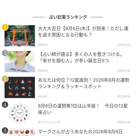
占い記事ランキング
大大大吉日【8月6日(木)】が到来！ただし運
を逃す原因となる行動も？
4MEEE
2026.8.5
【占い師が語る】多くの人を惹きつける。
「幸せを掴む人」が多い誕生日5つ
4MEEE
2026.8.6
あなたは何位？12星座別！2026年8月の運勢
ランキング＆ラッキースポット
michill
2026.8.6
8月6日の運勢第1位は山羊座！ 今日の12星
座占い
占いTVニュース
2026.8.6
マークさんが占うあなたの2026年8月6日