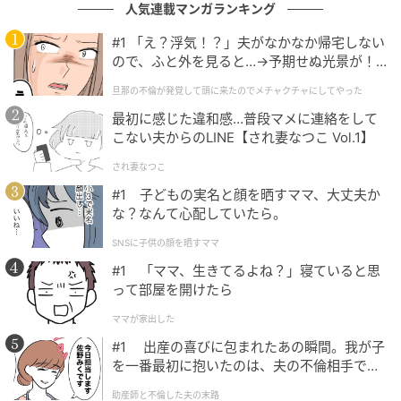
人気連載マンガランキング
#1 「え？浮気！？」夫がなかなか帰宅しない
ので、ふと外を見ると…→予期せぬ光景が！
｜旦那の不倫が発覚して頭に来たのでメチャ
旦那の不倫が発覚して頭に来たのでメチャクチャにしてやった
クチャにしてやった
最初に感じた違和感…普段マメに連絡をして
こない夫からのLINE【され妻なつこ Vol.1】
され妻なつこ
#1 子どもの実名と顔を晒すママ、大丈夫か
な？なんて心配していたら。
SNSに子供の顔を晒すママ
#1 「ママ、生きてるよね？」寝ていると思
って部屋を開けたら
ママが家出した
#1 出産の喜びに包まれたあの瞬間。我が子
を一番最初に抱いたのは、夫の不倫相手でし
た。
助産師と不倫した夫の末路