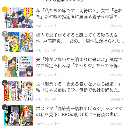
エキサイトニュース
私「私たちの席です！切符は？」女性「忘れ
た」新幹線の指定席に居座る親子→車掌の注
意に移動…直後、ゾッとする発言
ベビーカレンダー
2026.8.8
機内で息子がぐずると蹴ってくる後ろの女
性…⇒着陸後、「あの…」男性にかけられた驚
きの言葉とは
ベビーカレンダー
2026.8.8
夫「嫁がいないから泊まりに来いよ」誤爆で
クロ確定⇒私＆母「やった♡」だって不倫相
手の正体は！
ベビーカレンダー
2026.8.8
夫「起業する！支える気がないなら離婚！」
私「じゃあ離婚で♡」無断で会社を辞めた元
夫、お先真っ暗！
ベビーカレンダー
2026.8.7
エキサイトニュース
ボスママ「高級肉一切れあげる♡」シンママ
の私を見下しBBQの除け者に⇒背後の声に突
然青ざめたワケ
ベビーカレンダー
2026.8.8