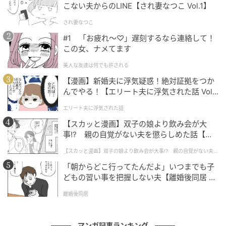
こない夫からのLINE【され妻なつこ Vol.1】
され妻なつこ
#1 「お疲れ〜♡」遅刻するなら連絡して！
この女、ナメてます
エキサイトニュース
美人な友達は何でも許される
【漫画】新婚夫に浮気疑惑！絶対証拠をつか
んでやる！【エリート夫に浮気された話 Vol.
1】
エリート夫に浮気された話
【スカッと漫画】双子の娘より飲み会が大
事!? 親の自覚がない夫を懲らしめた話【第1
話】
【スカッと漫画】双子の娘より飲み会が大事!? 親の自覚がない夫を
懲らしめた話
「朝からどこ行ってたんだよ」いつまでも子
どもの習い事を把握しない夫【離婚後同居 Vo
l.1】
離婚後同居
マンガ記事ランキング