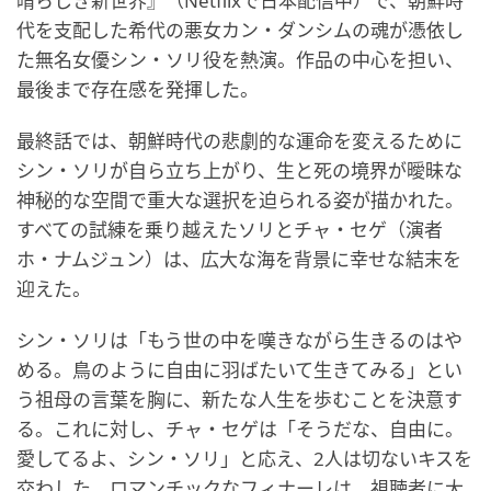
晴らしき新世界』（Netflixで日本配信中）で、朝鮮時
代を支配した希代の悪女カン・ダンシムの魂が憑依し
た無名女優シン・ソリ役を熱演。作品の中心を担い、
最後まで存在感を発揮した。
最終話では、朝鮮時代の悲劇的な運命を変えるために
シン・ソリが自ら立ち上がり、生と死の境界が曖昧な
神秘的な空間で重大な選択を迫られる姿が描かれた。
すべての試練を乗り越えたソリとチャ・セゲ（演者
ホ・ナムジュン）は、広大な海を背景に幸せな結末を
迎えた。
シン・ソリは「もう世の中を嘆きながら生きるのはや
める。鳥のように自由に羽ばたいて生きてみる」とい
う祖母の言葉を胸に、新たな人生を歩むことを決意す
る。これに対し、チャ・セゲは「そうだな、自由に。
愛してるよ、シン・ソリ」と応え、2人は切ないキスを
交わした。ロマンチックなフィナーレは、視聴者に大