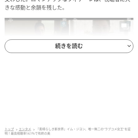
きな感動と余韻を残した。
続きを読む
（写真＝SBS）
トップ
エンタメ
『素晴らしき新世界』イム・ジヨン、唯一無二の“ラブコメ女王”を証
イム・ジヨンは前世と現世を行き来する複雑な感情を
明！最高視聴率14.1％で有終の美