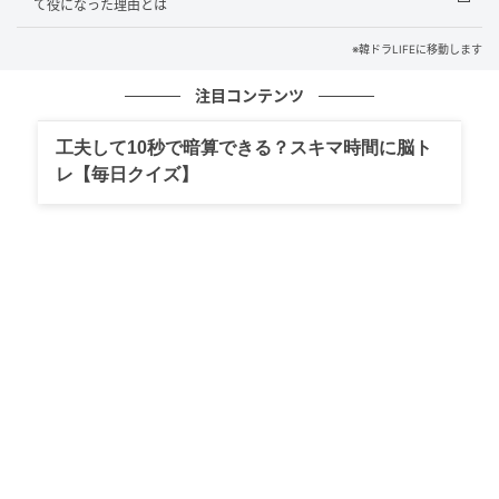
のにしたイム・ジヨン。現在は次回作となる新ドラマ
て役になった理由とは
『アライク』（原題）への出演を検討している。
※韓ドラLIFEに移動します
（記事提供＝OSEN）
注目コンテンツ
元記事で読む
工夫して10秒で暗算できる？スキマ時間に脳ト
レ【毎日クイズ】
次の記事
豪華すぎる意外な顔ぶれ！キム・ドフン、
ホ・ナムジュン＆コ・ユンジョンとの“眼
福”ショット公開【PHOTO】
の記事をもっとみる