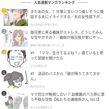
人気連載マンガランキング
またあの女…？ 仕事と言いつつ楽しそうに電
話する夫にイライラする／夫の女性部下が気
になる（1）【夫婦の危機 まんが】
夫の女性部下が気になる
毎日家に来る義妹がストレス…どうしてみん
な甘やかすの？／義妹が毎日我が家にやって
くる（1）【義父母がシンドイんです！ まん
義妹が毎日我が家にやってくる
が】
#1 「ママ、生きてるよね？」寝ていると思
って部屋を開けたら
ママが家出した
#1 送迎のバスから「娘が降りてきてませ
ん」
娘が拐われた
ママ同士が無視し合い？ 幼稚園のバス停に漂
う不穏な空気【私たちの連絡係さん Vol.1】
私たちの連絡係さん