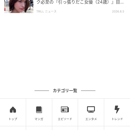
ク必至の『引っ張りだこ女優（24歳）』目が
離せない“圧巻ショット”に「か、かわいい」
TRILL ニュース
2026.8.5
カテゴリ一覧
トップ
マンガ
エピソード
エンタメ
トレンド