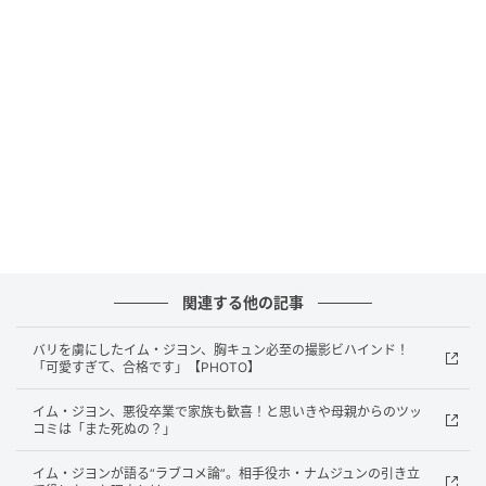
繊細に表現し、さらに成熟した演技力でドラマを支え
た。悲劇的な運命の中でも愛を守ろうとする切ないロ
マンスから、自らの人生を切り開こうとする力強いカ
リスマ性まで幅広く表現。ロマンスとコメディを自在
に行き来しながら、「シン・ソリ」という立体的なキ
ャラクターを見事に作り上げ、“ラブコメの女王”として
の存在感を改めて証明した。
イム・ジヨンの活躍が光った『素晴らしき新世界』
は、朝鮮時代の悪女の魂が憑依した無名女優シン・ソ
リと、“資本主義が生んだ怪物”と呼ばれる財閥御曹司
関連する他の記事
チャ・セゲが繰り広げるラブコメディ。最終話の視聴
率は首都圏平均11.8％、全国平均11.8％、瞬間最高
バリを虜にしたイム・ジヨン、胸キュン必至の撮影ビハインド！
「可愛すぎて、合格です」【PHOTO】
14.1％を記録し、自己最高視聴率を更新して有終の美
を飾った。
イム・ジヨン、悪役卒業で家族も歓喜！と思いきや母親からのツッ
コミは「また死ぬの？」
“信頼して見られる女優”としての地位をさらに確かなも
イム・ジヨンが語る“ラブコメ論”。相手役ホ・ナムジュンの引き立