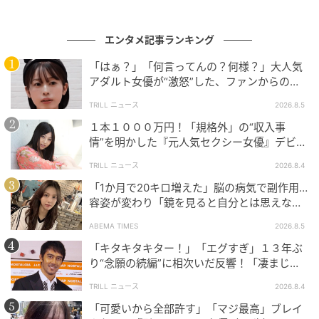
エンタメ記事ランキング
「はぁ？」「何言ってんの？何様？」大人気
アダルト女優が“激怒”した、ファンからの
【質問】とは
TRILL ニュース
2026.8.5
１本１０００万円！「規格外」の“収入事
情”を明かした『元人気セクシー女優』デビュ
ー作が“１０万本”を記録した逸材
TRILL ニュース
2026.8.4
「1か月で20キロ増えた」脳の病気で副作用…
容姿が変わり「鏡を見ると自分とは思えなか
った」壮絶な闘病生活明かす
ABEMA TIMES
2026.8.5
「キタキタキター！」「エグすぎ」１３年ぶ
り“念願の続編”に相次いだ反響！「凄まじく
面白い」“賞 総なめ”『伝説級ドラマ』
TRILL ニュース
2026.8.4
「可愛いから全部許す」「マジ最高」ブレイ