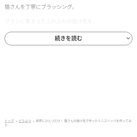
猫さんを丁寧にブラッシング。
ブラシに集まったふわふわの抜け毛を、
きれいに集めていきます。
続きを読む
それを見ている猫さんは、
「それ、どうするの？」
と言いたげに、
飼い主さんの手元をじーっ。
すると飼い主さんは、
猫さんのおてての大きさを紙に写し、
トップ
どうぶつ
世界にひとつだけ！ 猫さんの抜け毛で作ったミニスリッパを作ってみ
た
型紙を作り始めました。