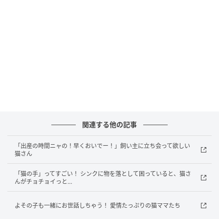
クッション材をカットして、
集めた抜け毛を少しずつ重ね、
形を整えていきます。
さらにニードルで
チクチクと固めていくと、
関連する他の記事
だんだん小さなスリッパの形に！
「出産の時間ニャの！早くおいでー！」飼い主に立ち会って欲しい
猫さん
仕上げに、
「猫の手」ってすごい！ シンクに物を落として困っていると、猫さ
有名ブランド風のロゴを
んがチョチョイっと…
ちょこんと貼り付ければ、
よその子も一緒にお世話しちゃう！ 愛情たっぷりの猫ママたち