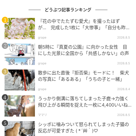
どうぶつ記事ランキング
『花の中でたたずむ愛犬』を撮ったはず
が… 完成した1枚に「大惨事」「自分も昨日
こうなってた」の声
grape
2026.8.5
朝5時に『真夏の公園』に向かった女性 目
にした光景に全国から「共感しかない」の声
元記事で読む
grape
2026.8.5
散歩に出た直後『拒否柴』モードに！ 柴犬
次の記事
の写真に「あるある」「うちの子と一緒」
「見つけてくれたの？」道路脇の野良子猫さ
grape
2026.8.4
んが女性の足元へトコトコ
うっかり側溝に落ちてしまった子鹿→力強く
飛び上がる瞬間を捉えた一枚に4,400いいね
の記事をもっとみる
「あぁよかった」
ママリ
2026.8.5
シッポに噛みついて怒られてしまった子猫の
反応が可愛すぎた ( *´艸｀)♡