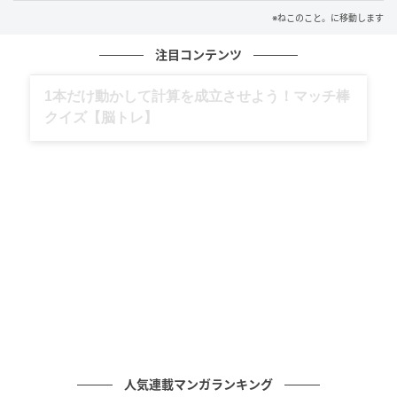
世界にひとつだけの
※ねこのこと。に移動します
注目コンテンツ
キャットスリッパが完成です！
グルメ、ギャグ、子育て、旅行記……全部、読
さっそく猫さんの前足に
めます。
そっと履かせてみると、
サイズは驚くほどぴったり！
まさか抜け毛が
こんなおしゃれアイテムになるなんて。
飼い主さんの器用さと遊び心に、
思わず見入ってしまう
人気連載マンガランキング
手作りスリッパなのでした。