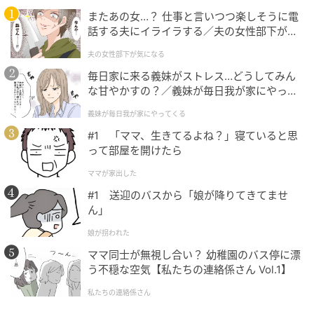
またあの女…？ 仕事と言いつつ楽しそうに電
話する夫にイライラする／夫の女性部下が気
になる（1）【夫婦の危機 まんが】
夫の女性部下が気になる
毎日家に来る義妹がストレス…どうしてみん
な甘やかすの？／義妹が毎日我が家にやって
くる（1）【義父母がシンドイんです！ まん
義妹が毎日我が家にやってくる
が】
#1 「ママ、生きてるよね？」寝ていると思
って部屋を開けたら
ママが家出した
#1 送迎のバスから「娘が降りてきてませ
ん」
娘が拐われた
ママ同士が無視し合い？ 幼稚園のバス停に漂
う不穏な空気【私たちの連絡係さん Vol.1】
私たちの連絡係さん