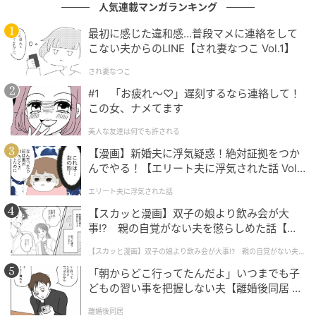
人気連載マンガランキング
最初に感じた違和感…普段マメに連絡をして
こない夫からのLINE【され妻なつこ Vol.1】
され妻なつこ
#1 「お疲れ〜♡」遅刻するなら連絡して！
この女、ナメてます
美人な友達は何でも許される
【漫画】新婚夫に浮気疑惑！絶対証拠をつか
んでやる！【エリート夫に浮気された話 Vol.
1】
エリート夫に浮気された話
【スカッと漫画】双子の娘より飲み会が大
事!? 親の自覚がない夫を懲らしめた話【第1
話】
【スカッと漫画】双子の娘より飲み会が大事!? 親の自覚がない夫を
懲らしめた話
「朝からどこ行ってたんだよ」いつまでも子
どもの習い事を把握しない夫【離婚後同居 Vo
l.1】
離婚後同居