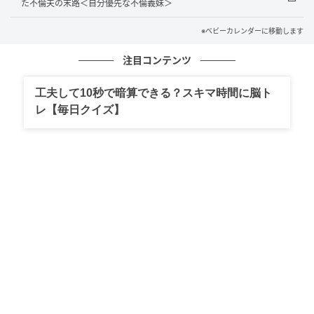
た不倫夫の末路＜自分優先な不倫義妹＞
ベビーカレンダーは妊娠・出産・育児の情報サイト
です。みんなのクチコミや体験談から産婦人科検
※ベビーカレンダーに移動します
索、おでかけ情報、離乳食レシピまで。月間利用者1
000万人以上。
注目コンテンツ
作品をもっとみる
工夫して10秒で暗算できる？スキマ時間に脳ト
レ【毎日クイズ】
の記事をもっとみる