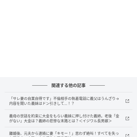
る可能性がある場合は、置きっぱなしにしないなど自
衛して気をつけたいですね。
著者：上田麻衣／40代 女性・主婦。2児の母。パン作
りが趣味。
イラスト：ホッター
※ベビーカレンダーが独自に実施したアンケートで集
めた読者様の体験談をもとに記事化しています
関連する他の記事
ベビーカレンダー編集部
「サレ妻の自業自得です」不倫相手の執着電話に義父はうんざり→
内容を聞いた義妹はドン引きして…！？
元記事で読む
義母の世話を約束に大金をもらい義妹に押し付けた義姉。老後「金
クリエイター情報
がない」大金は？義姉の悲惨な末路とは？＜イジワル長男嫁＞
ベビーカレンダー
離婚後、元夫から連絡に妻「キモー！」思わず絶叫！すべてを失っ