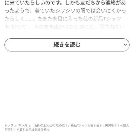
に来ていたらしいのです。しかも友だちから連絡があ
ったようで、着ていたシワシワの服では会いにくかっ
たらしく……。たまたま目に入った私の新品Tシャツ
を“借りて”、そのまま出かけたとのこと。残されてい
たのは、ヨレヨレでにおいのついた新品Tシャツでし
た。
続きを読む
勝手に着ておいて、こんな状態で戻しておくなんて……
と、正直心の中で叫びました。夫にグチグチ言ったと
ころ、「たった1回着ただけでしょ？ 洗えば済むじゃ
ん」とあっさり。いや、そういう問題じゃないのよ！
と思いつつ、宅急便が届いたら放置せずにすぐ片付け
ようにしようと思いました。
◇ ◇ ◇
まさか断りもなくTシャツを着られるとは思いませんよ
トップ
マンガ
「届いたばっかりなのに？」新品Tシャツがヨレヨレ…異臭も！？→犯人
が判明！すると夫が耳を疑う発言
ね。常識の感覚は人それぞれ。今後も同じことが起こ