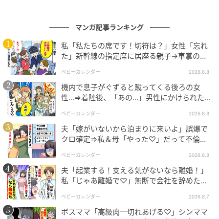
マンガ記事ランキング
私「私たちの席です！切符は？」女性「忘れ
た」新幹線の指定席に居座る親子→車掌の注
意に移動…直後、ゾッとする発言
ベビーカレンダー
2026.8.8
機内で息子がぐずると蹴ってくる後ろの女
性…⇒着陸後、「あの…」男性にかけられた驚
きの言葉とは
ベビーカレンダー
2026.8.8
夫「嫁がいないから泊まりに来いよ」誤爆で
クロ確定⇒私＆母「やった♡」だって不倫相
手の正体は！
ベビーカレンダー
2026.8.8
夫「起業する！支える気がないなら離婚！」
私「じゃあ離婚で♡」無断で会社を辞めた元
夫、お先真っ暗！
ベビーカレンダー
2026.8.7
ボスママ「高級肉一切れあげる♡」シンママ