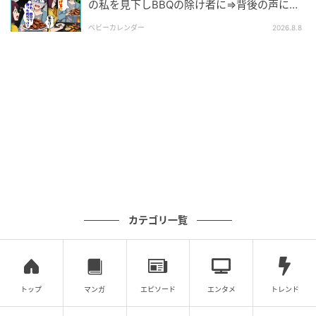
次の記事
の私を見下しBBQの除け者に⇒背後の声に突
然青ざめたワケ
＜善意の搾取する職場＞「ラッキー」思う
ベビーカレンダー
2026.8.8
な！仕事と家庭を両立させるために大事なこ
と【まんが】
の記事をもっとみる
カテゴリ一覧
トップ
マンガ
エピソード
エンタメ
トレンド