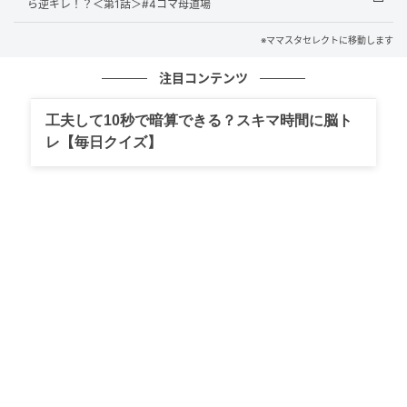
ら逆ギレ！？＜第1話＞#4コマ母道場
※ママスタセレクトに移動します
注目コンテンツ
工夫して10秒で暗算できる？スキマ時間に脳ト
出典：select.mamastar.jp
レ【毎日クイズ】