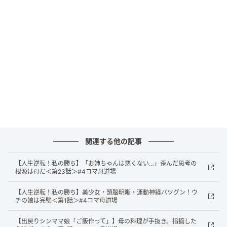
出典：select.mamastar.jp
関連する他の記事
【人生逆転！私の勝ち】「お姉ちゃんは悪くない…」歪んだ思考の
根源は母だ＜第23話＞#4コマ母道場
【人生逆転！私の勝ち】美少女・頭脳明晰・運動神経バツグン！ウ
チの娘は完璧＜第1話＞#4コマ母道場
【出戻りシンママ娘「ご飯作って」】母の料理が手抜き。指摘した