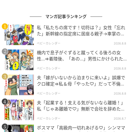
【編集部コメント】
マンガ記事ランキング
「今が幸せならいいじゃない」確かにその通りです。
その通りなのですけれど……。お母さん、ハルミさんが
私「私たちの席です！切符は？」女性「忘れ
た」新幹線の指定席に居座る親子→車掌の注
今欲しい言葉はそれではないのです。あなたが言いた
意に移動…直後、ゾッとする発言
いことを言うのではなくて、ハルミさんが求めている
ベビーカレンダー
2026.8.8
言葉で寄り添ってあげるのも、親子関係を構築するう
機内で息子がぐずると蹴ってくる後ろの女
えで大切なのではないでしょうか。でもようやくハル
性…⇒着陸後、「あの…」男性にかけられた驚
きの言葉とは
ミさんは、自分がこんなにも苦しんでいる原因が、ア
ベビーカレンダー
2026.8.8
キナさんではなくてお母さんであったことに気がつい
夫「嫁がいないから泊まりに来いよ」誤爆で
たようですね。
クロ確定⇒私＆母「やった♡」だって不倫相
手の正体は！
ベビーカレンダー
2026.8.8
※この漫画はママスタに寄せられた体験談やご意見を
夫「起業する！支える気がないなら離婚！」
元に作成しています。
私「じゃあ離婚で♡」無断で会社を辞めた元
夫、お先真っ暗！
元記事で読む
ベビーカレンダー
2026.8.7
ボスママ「高級肉一切れあげる♡」シンママ