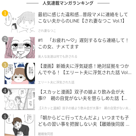
人気連載マンガランキング
最初に感じた違和感…普段マメに連絡をして
こない夫からのLINE【され妻なつこ Vol.1】
出典：select.mamastar.jp
され妻なつこ
#1 「お疲れ〜♡」遅刻するなら連絡して！
この女、ナメてます
美人な友達は何でも許される
【漫画】新婚夫に浮気疑惑！絶対証拠をつか
んでやる！【エリート夫に浮気された話 Vol.
1】
エリート夫に浮気された話
【スカッと漫画】双子の娘より飲み会が大
事!? 親の自覚がない夫を懲らしめた話【第1
話】
【スカッと漫画】双子の娘より飲み会が大事!? 親の自覚がない夫を
懲らしめた話
「朝からどこ行ってたんだよ」いつまでも子
どもの習い事を把握しない夫【離婚後同居 Vo
l.1】
離婚後同居
出典：select.mamastar.jp