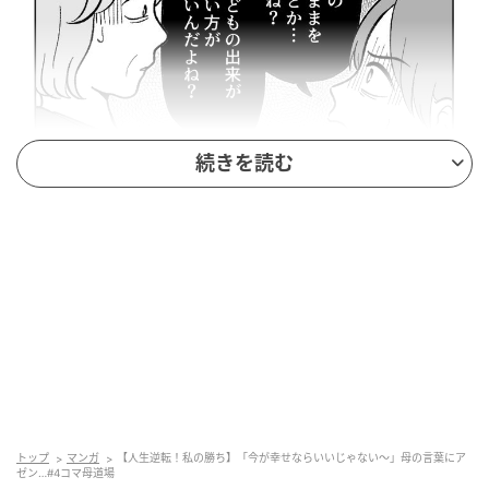
続きを読む
出典：select.mamastar.jp
やっとわかった。原因はこの人だ
トップ
マンガ
【人生逆転！私の勝ち】「今が幸せならいいじゃない～」母の言葉にア
ゼン…#4コマ母道場