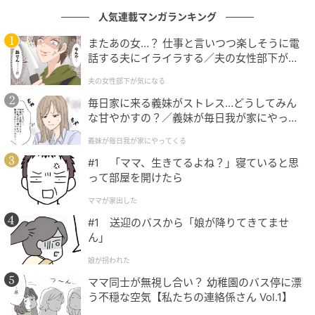
人気連載マンガランキング
無理すぎる…断固として拒否！
またあの女…？ 仕事と言いつつ楽しそうに電
話する夫にイライラする／夫の女性部下が気
になる（1）【夫婦の危機 まんが】
夫の女性部下が気になる
毎日家に来る義妹がストレス…どうしてみん
な甘やかすの？／義妹が毎日我が家にやって
くる（1）【義父母がシンドイんです！ まん
義妹が毎日我が家にやってくる
が】
#1 「ママ、生きてるよね？」寝ていると思
って部屋を開けたら
ママが家出した
#1 送迎のバスから「娘が降りてきてませ
ん」
娘が拐われた
ママ同士が無視し合い？ 幼稚園のバス停に漂
う不穏な空気【私たちの連絡係さん Vol.1】