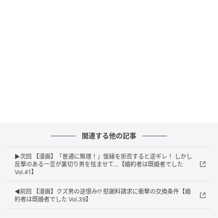
エキサイトニュース
関連する他の記事
▶次回 【漫画】「普通に無理！」復縁を拒否すると逆ギレ！ しかし
反撃のある一言が裏切り男を怯ませて…【婚約者は既婚者でした
Vol.41】
◀前回 【漫画】クズ男の逆恨み!? 慰謝料請求に衝撃の交換条件【婚
約者は既婚者でした Vol.39】