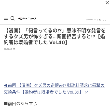
【漫画】「何言ってるの!?」意味不明な発言を
するクズ男が怖すぎる…断固拒否すると!?【婚
約者は既婚者でした Vol.40】
2026.6.21
◀前回 【漫画】クズ男の逆恨み!? 慰謝料請求に衝撃の
交換条件【婚約者は既婚者でした Vol.39】
■前回のあらすじ