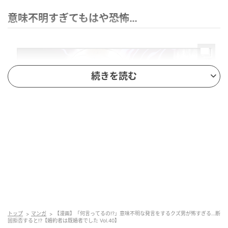
意味不明すぎてもはや恐怖…
続きを読む
トップ
マンガ
【漫画】「何言ってるの!?」意味不明な発言をするクズ男が怖すぎる…断
固拒否すると!?【婚約者は既婚者でした Vol.40】