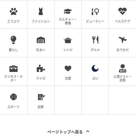
エキサイトニュース
理解不能な言い分で詰め寄るモトに恐怖を感じる主人
カルチャー・
どうぶつ
ファッション
ビューティー
ヘルスケア
教養
公。逃げられないと確信すると、モトに対して「騙し
て婚約するような人は無理」と断固拒否するのでし
た。それでも言い訳をして関係をせまるモトに「お前
の両親とも二度と会いたくない」とはっきりを拒絶を
暮らし
住まい
レシピ
グルメ
おでかけ
示します。すると次の瞬間、モトの恐ろしい本性がむ
き出しになり…。
ビジネス・マ
心理テスト・
クイズ
恋愛
占い
※次回に続く「婚約者は既婚者でした」（全67話）は
ネー
診断
20時更新！
▶次回 【漫画】「普通に無理！」復縁を拒否すると逆
スポーツ
診断
ギレ！ しかし反撃のある一言が裏切り男を怯ませて…
【婚約者は既婚者でした Vol.41】
ページトップへ戻る
【全話読む】婚約者は既婚者でした