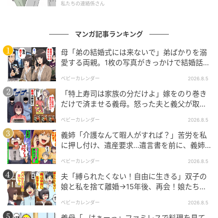
私たちの連絡係さん
マンガ記事ランキング
母「弟の結婚式には来ないで」弟ばかりを溺
愛する両親。1枚の写真がきっかけで結婚話が
なくなったワケ
ベビーカレンダー
2026.8.5
「特上寿司は家族の分だけよ」嫁をのり巻き
だけで済ませる義母。怒った夫と義父が取っ
た行動とは
ベビーカレンダー
2026.8.5
エキサイトニュース
義姉「介護なんて暇人がすれば？」苦労を私
に押し付け、遺産要求…遺言書を前に、義姉
が顔面蒼白のワケ
ベビーカレンダー
2026.8.5
夫「縛られたくない！自由に生きる」双子の
娘と私を捨て離婚→15年後、再会！娘たち
「あんた誰？」論破された元夫は
ベビーカレンダー
2026.8.5
義母「…はぁーっ」ファミレスで料理を見て