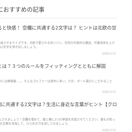
におすすめの記事
と快感！ 空欄に共通する2文字は？ ヒントは北欧の甘
完成させるクイズです。北欧で愛される甘いパン、住宅の代表的な構造、作業効率を上げ
な2文字を導き出しましょう。
2026.5.13
とは？３つのルールをフィッティングとともに解説
びには無頓着……。そんなゴルファーは意外に多い。だが、ボール選びにこだわること
2026.5.13
欄に共通する2文字は？生活に身近な言葉がヒント【クロ
ュさせましょう！空欄を埋めて、縦と横に3つの単語を完成させてください。誰もが知っ
内の正解を目指して、ひらめき力を試してみましょう。
2026.5.13