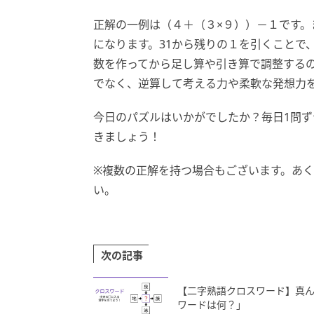
正解の一例は（４＋（３×９））－１です。ま
になります。31から残りの１を引くことで
数を作ってから足し算や引き算で調整する
でなく、逆算して考える力や柔軟な発想力
今日のパズルはいかがでしたか？毎日1問
きましょう！
※複数の正解を持つ場合もございます。あ
い。
次の記事
【二字熟語クロスワード】真ん
ワードは何？」