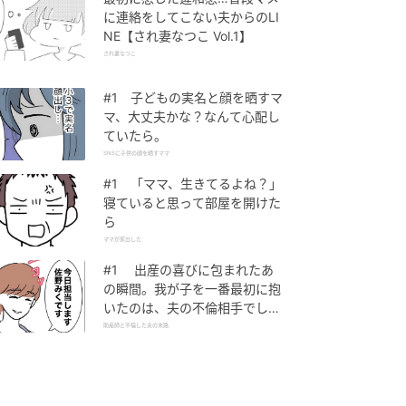
に連絡をしてこない夫からのLI
NE【され妻なつこ Vol.1】
され妻なつこ
#1 子どもの実名と顔を晒すマ
マ、大丈夫かな？なんて心配し
ていたら。
SNSに子供の顔を晒すママ
#1 「ママ、生きてるよね？」
寝ていると思って部屋を開けた
ら
ママが家出した
#1 出産の喜びに包まれたあ
の瞬間。我が子を一番最初に抱
いたのは、夫の不倫相手でし
た。
助産師と不倫した夫の末路