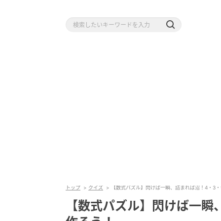
トップ
クイズ
【数式パズル】閃けば一瞬、詰まれば沼！4・3・9
【数式パズル】閃けば一瞬、