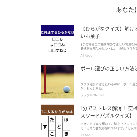
あなた
【ひらがなクイズ】解ける
いお菓子
3つの言葉の空欄を埋めて正しい言葉を
る便利な部品をヒントに、共通のひらが
All About
ボール選びの正しい方法
クラブ選びにはこだわるのに、ボール選
が、もっとも効...
ワッグルONLINE
1分でストレス解消！ 空
スワードパズルクイズ】
文字のパズルを解いて、脳をリフレッシ
ているあの言葉が隠れています。1分以
All About