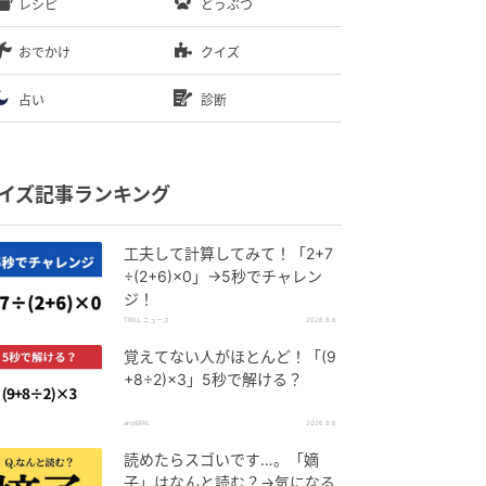
レシピ
どうぶつ
おでかけ
クイズ
占い
診断
イズ記事ランキング
工夫して計算してみて！「2+7
÷(2+6)×0」→5秒でチャレン
ジ！
TRILL ニュース
2026.8.6
覚えてない人がほとんど！「(9
+8÷2)×3」5秒で解ける？
andGIRL
2026.8.6
読めたらスゴいです…。「嫡
子」はなんと読む？→気になる