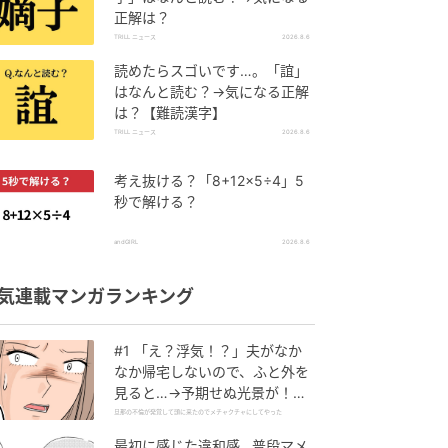
正解は？
TRILL ニュース
2026.8.6
読めたらスゴいです…。「誼」
はなんと読む？→気になる正解
は？【難読漢字】
TRILL ニュース
2026.8.6
考え抜ける？「8+12×5÷4」5
秒で解ける？
andGIRL
2026.8.6
気連載マンガランキング
#1 「え？浮気！？」夫がなか
なか帰宅しないので、ふと外を
見ると…→予期せぬ光景が！｜
旦那の不倫が発覚して頭に来た
旦那の不倫が発覚して頭に来たのでメチャクチャにしてやった
のでメチャクチャにしてやった
最初に感じた違和感…普段マメ