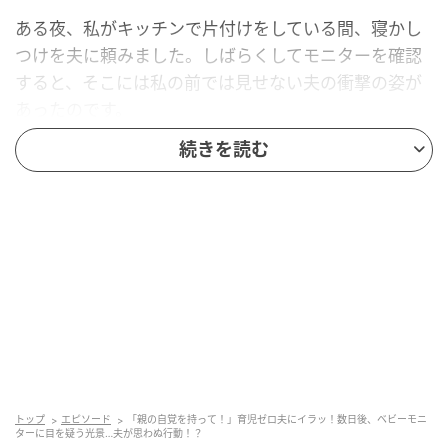
ある夜、私がキッチンで片付けをしている間、寝かし
つけを夫に頼みました。しばらくしてモニターを確認
すると、そこには私の前では見せない夫の衝撃の姿が
あったのです。
続きを読む
夫は眠った息子の小さな手をそっと握り、「パパだ
よ。いつも元気に育ってくれてありがとうな。ママを
毎日疲れさせてごめんな。パパももっと頑張るから
な」と、消え入りそうな声で、そしてとてもやさしい
表情で話しかけていました。
普段はぶっきらぼうで、息子に無関心に見えていた夫
でしたが、そう見えないだけで、本当は息子を心から
愛し、私に対しても申し訳なさを感じていたのだと知
り、胸が熱くなりました。
トップ
エピソード
「親の自覚を持って！」育児ゼロ夫にイラッ！数日後、ベビーモニ
ターに目を疑う光景…夫が思わぬ行動！？
モニター越しの映像は少し画質が粗かったですが、夫