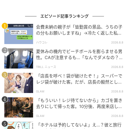
エピソード記事ランキング
会費未納の親子が「皆勤賞の景品、うちの子
の分もお願いしますね」→冷たく返した私が
翌日謝った理由
ハウコレ
2026.8.8
夏休みの機内でビーチボールを膨らませる男
性。CAが注意するも…「なんでダメなの？」
→直後、男性を一喝した人物とは？
TRILL ニュース
2026.8.8
「店長を呼べ！袋が破けたぞ！」スーパーで
レジ袋が破けた客。だが、店長の毅然とした
態度に空気が一変
GLAM
2026.8.8
「もういい！レジ待てないから」カゴを置き
去りにして帰った客。10分後、再度来店した
客に告げた店員の一言
GLAM
2026.8.8
「ホテルは予約してないよ」え…？彼と旅行