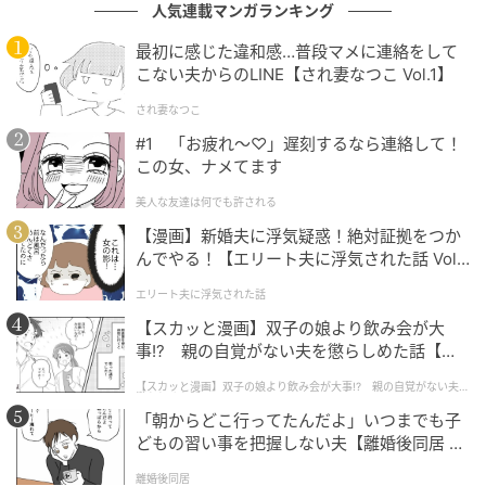
人気連載マンガランキング
の記事をもっとみる
最初に感じた違和感…普段マメに連絡をして
こない夫からのLINE【され妻なつこ Vol.1】
され妻なつこ
#1 「お疲れ〜♡」遅刻するなら連絡して！
この女、ナメてます
美人な友達は何でも許される
【漫画】新婚夫に浮気疑惑！絶対証拠をつか
んでやる！【エリート夫に浮気された話 Vol.
1】
エリート夫に浮気された話
【スカッと漫画】双子の娘より飲み会が大
事!? 親の自覚がない夫を懲らしめた話【第1
話】
【スカッと漫画】双子の娘より飲み会が大事!? 親の自覚がない夫を
懲らしめた話
「朝からどこ行ってたんだよ」いつまでも子
どもの習い事を把握しない夫【離婚後同居 Vo
l.1】
離婚後同居