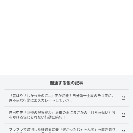
のやさしい表情ははっきりわかり、私の勝手な思い込
みを恥じると同時に、この人を信じてついていこうと
心から思えた瞬間でした。この出来事以来、私は夫に
育児の不満をぶつけるのではなく、まずは感謝を言葉
にするよう心がけるようになりました。
そうしているうちに、夫も少しずつ自信がついたの
か、以前より積極的に育児に参加してくれるようにな
りました。見えにくい部分にこそ大切な想いが隠れて
いるのだと学び、夫婦の絆をより深めることができま
関連する他の記事
した。
「昔はやさしかったのに…」夫が豹変！自分第一主義のモラ夫に。
著者：田辺優香／30代・女性・パート勤務。やんちゃ
理不尽な行動はエスカレートしていき…
な男の子を育てる新米ママ。育児とパートを両立しな
がら、日々の小さな幸せを大切に過ごしています。趣
自己中夫「我慢の限界だわ」身重の妻にまさかの舌打ち⇒追い打ち
をかける信じられない行動に絶句！
味は子どもの寝顔を撮影すること。
フラフラで帰宅した妊婦妻に夫「遅かったじゃ～ん笑」⇒置き去り