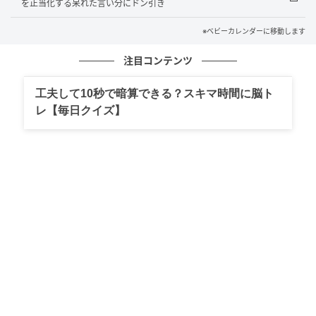
を正当化する呆れた言い分にドン引き
イラスト：マキノ
※ベビーカレンダーに移動します
※ベビーカレンダーが独自に実施したアンケートで集
めた読者様の体験談をもとに記事化しています（回答
注目コンテンツ
時期：2026年6月）
工夫して10秒で暗算できる？スキマ時間に脳ト
ベビーカレンダー編集部
レ【毎日クイズ】
元記事で読む
クリエイター情報
ベビーカレンダー
ベビーカレンダーは妊娠・出産・育児の情報サイト
です。みんなのクチコミや体験談から産婦人科検
索、おでかけ情報、離乳食レシピまで。月間利用者1
000万人以上。
作品をもっとみる