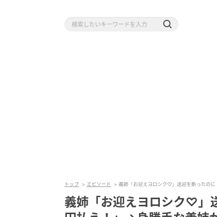
トップ
エピソード
義姉「お迎えヨロシク♡」送迎を断ったのに
義姉「お迎えヨロシク♡」