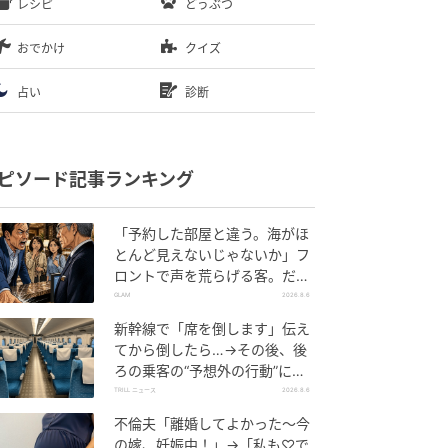
レシピ
どうぶつ
おでかけ
クイズ
占い
診断
ピソード記事ランキング
「予約した部屋と違う。海がほ
とんど見えないじゃないか」フ
ロントで声を荒らげる客。だ
が、支配人が予約記録を示した
GLAM
2026.8.6
結果
新幹線で「席を倒します」伝え
てから倒したら…→その後、後
ろの乗客の“予想外の行動”に
「不快ですぐに立ち去りまし
TRILL ニュース
2026.8.6
た」
不倫夫「離婚してよかった〜今
の嫁、妊娠中！」→「私も♡で