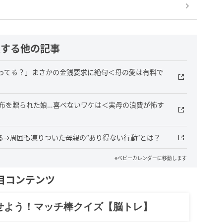
連する他の記事
ってる？」まさかの金銭要求に絶句＜母の愛は有料で
財布を贈られた娘…喜べないワケは＜実母の浪費が怖す
→周囲も凍りついた母親の“あり得ない行動”とは？
※ベビーカレンダーに移動します
目コンテンツ
せよう！マッチ棒クイズ【脳トレ】