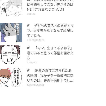
に連絡をしてこない夫からのLI
NE【され妻なつこ Vol.1】
され妻なつこ
#1 子どもの実名と顔を晒すマ
マ、大丈夫かな？なんて心配し
ていたら。
SNSに子供の顔を晒すママ
#1 「ママ、生きてるよね？」
寝ていると思って部屋を開けた
ら
ママが家出した
#1 出産の喜びに包まれたあ
の瞬間。我が子を一番最初に抱
いたのは、夫の不倫相手でし
た。
助産師と不倫した夫の末路