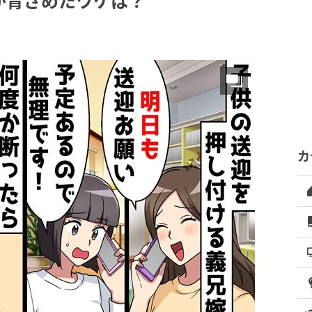
が青ざめたワケは？
カ