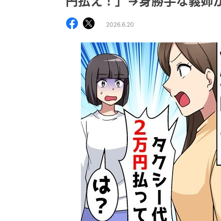
円払え！」→身勝手な義姉
2026.6.20