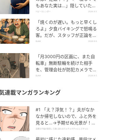
もあなた実は…」隠していた事
実を暴露した結果
ベビーカレンダー
2026.8.5
「焼くのが遅い。もっと早くし
ろよ」夕食バイキングで怒鳴る
客。だが、スタッフが正論を並
べた結果
GLAM
2026.8.6
「月3000円の区画に、また自
転車」無断駐輪を続けた相手
を、管理会社が防犯カメラで特
定した朝
GLAM
2026.8.5
気連載マンガランキング
#1 「え？浮気！？」夫がなか
なか帰宅しないので、ふと外を
見ると…→予期せぬ光景が！｜
旦那の不倫が発覚して頭に来た
旦那の不倫が発覚して頭に来たのでメチャクチャにしてやった
のでメチャクチャにしてやった
最初に感じた違和感…普段マメ