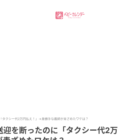
「タクシー代2万円払え！」→身勝手な義姉が青ざめたワケは？
送迎を断ったのに「タクシー代2万