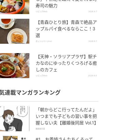
寿司の魅力
リビングWeb
2026.8.7
【青森ひとり旅】青森で絶品ア
ップルパイ食べるならここ！3
選
オレンジページnet
2026.8.7
【天神・ソラリアプラザ】駅チ
カなのにゆったりくつろげる癒
しのカフェ
リビングWeb
2026.8.6
気連載マンガランキング
「朝からどこ行ってたんだよ」
いつまでも子どもの習い事を把
握しない夫【離婚後同居 Vol.1】
離婚後同居
#1 お義姉さんたちくるって、