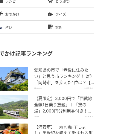
レシピ
どうぶつ
おでかけ
クイズ
占い
診断
でかけ記事ランキング
愛知県の市で「老後に住みた
い」と思う市ランキング！ 2位
「岡崎市」を抑えた1位は？【2
026年調査】
All About
2026.8.6
【夏限定】3,000円で「西武線
全線1日乗り放題」＋「祭の
湯」2,000円分利用券付き！
『秩父 夏のおでかけきっぷ』で
GLAM
2026.8.7
お得に秩父観光
【浦安市】「寿司義-すしよ
し」半世紀を超えて愛される町