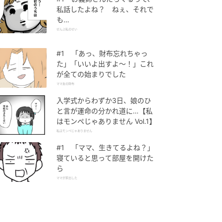
私話したよね？ ねぇ、それで
も…
ぜんぶ私のせい
#1 「あっ、財布忘れちゃっ
た」「いいよ出すよ〜！」これ
が全ての始まりでした
ママ友の財布
入学式からわずか3日、娘のひ
と言が運命の分かれ道に…【私
はモンペじゃありません Vol.1】
私はモンペじゃありません
#1 「ママ、生きてるよね？」
寝ていると思って部屋を開けた
ら
ママが家出した