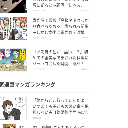
母に断ると→義母「じゃあ、私
は…」妻絶句＜こどおじ義兄＞
ベビーカレンダー
2026.8.7
寿司屋で義母「高級ネタばっか
り食べちゃお♡」奢られる前提
→しかし食後に青ざめ？通報さ
れ警察沙汰！
ベビーカレンダー
2026.8.6
「お刺身の色が…黒い！？」初
めての義実家で出された料理に
ゾッ→口にした瞬間、あ然！刺
身の正体は
ベビーカレンダー
2026.8.6
気連載マンガランキング
「朝からどこ行ってたんだよ」
いつまでも子どもの習い事を把
握しない夫【離婚後同居 Vol.1】
離婚後同居
#1 お義姉さんたちくるって、