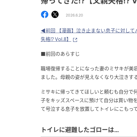
帰ってきた!?【父親失格!? Vo
2026.6.20
◀前回 【漫画】泣き止まない息子に対して
失格!? Vol.8】
■前回のあらすじ
職場復帰することになった妻のミサキが美
ました。母親の姿が見えなくなり大泣きす
ミサキに帰ってきてほしいと頼むも自分で
子をキッズスペースに預けて自分は買い物
て号泣する息子を放置してトイレにこもっ
トイレに避難したゴローは…