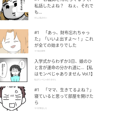
私話したよね？ ねぇ、それで
も…
ぜんぶ私のせい
#1 「あっ、財布忘れちゃっ
た」「いいよ出すよ〜！」これ
が全ての始まりでした
ママ友の財布
入学式からわずか3日、娘のひ
と言が運命の分かれ道に…【私
はモンペじゃありません Vol.1】
私はモンペじゃありません
#1 「ママ、生きてるよね？」
寝ていると思って部屋を開けた
ら
ママが家出した