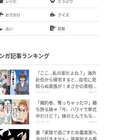
レシピ
どうぶつ
おでかけ
クイズ
占い
診断
ンガ記事ランキング
「ここ…私の家だよね？」海外
赴任から帰宅すると…自宅に見
知らぬ家族が！まさかの真相と
は！？
ベビーカレンダー
2026.8.7
「婚約者、奪っちゃった♡」勝
ち誇る妹⇒「今、ハワイで挙式
中だけど？」妹のとんでもない
勘違いとは
ベビーカレンダー
2026.8.7
妻「家族で過ごすため義実家へ
当分行きません」孫差別する義