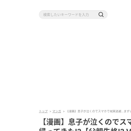
トップ
マンガ
【漫画】息子が泣くのでスマホで現実逃避…まずい場面
【漫画】息子が泣くのでス