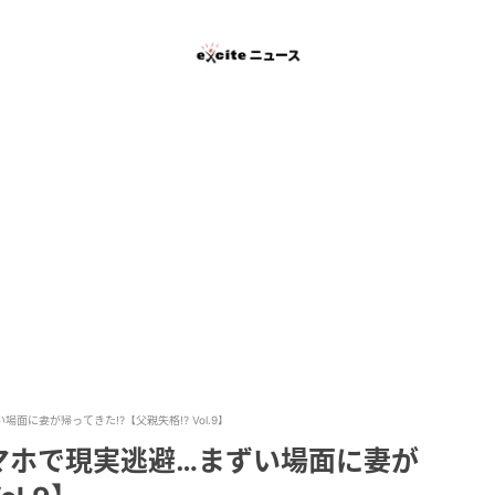
に妻が帰ってきた!?【父親失格!? Vol.9】
マホで現実逃避…まずい場面に妻が