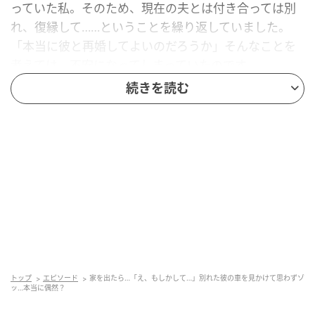
っていた私。そのため、現在の夫とは付き合っては別
れ、復縁して……ということを繰り返していました。
「本当に彼と再婚してよいのだろうか」そんなことを
考えては、不安になってしまっていたのです。
続きを読む
それでも、私が彼との再婚を決めた理由は、今でも不
思議に思うほどの“偶然”が重なったことでした。
「位置情報を知られているとか？」不安に
現在の夫と、何度目かの交際を解消していたある日の
ことです。このとき、私たちは数カ月ほど連絡を取っ
ていませんでした。外出しようと家を出ると、目の前
を見覚えのある車が通りかかりました。それは、彼の
車だったのです。「え？ なんで？」と驚いていると、
トップ
エピソード
家を出たら…「え、もしかして…」別れた彼の車を見かけて思わずゾ
ッ…本当に偶然？
彼も私に気づいたのか、引き返してきました。彼もま
た、私の姿を見て驚いている様子でした。彼が言うに