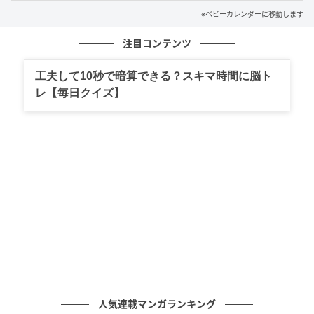
たちは再婚を決意。そして今では、夫との子どもも授
※ベビーカレンダーに移動します
かりました。
注目コンテンツ
ご縁のある人とは、何度離れても必ず巡り合うもの
工夫して10秒で暗算できる？スキマ時間に脳ト
――。そんな言葉の意味を、身をもって実感した経験
レ【毎日クイズ】
でした。バツイチ同士の結婚に不安がなかったわけで
はありません。けれど、実際に結婚してみると、その
不安は自然となくなり、夫との関係もとても安定して
います。今では、あの不思議な偶然の数々が私たちを
結びつけてくれたのだと感じています。あのとき運命
を信じて本当に良かったです。
著者：大川知恵／40代女性・2児を育てる母。紆余曲
折を経て再婚。今は穏やかな日々に感謝しながら生活
しています。
イラスト：ふー
人気連載マンガランキング