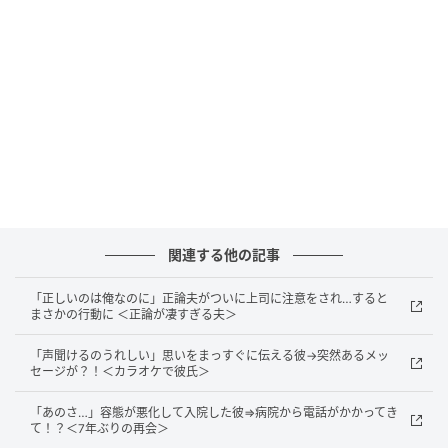
は「たまたま通りかかった」とのこと。こんな偶然が
あるのかと、私はただただ驚くばかりでした。
しかも、この偶然はこのときだけではありません。距
離を置いていたタイミングに限って、絶対に会うはず
のないような道で、彼の車とすれ違うことが3回もあっ
たのです。
「位置情報を知られているとか……？」一瞬そんな不安
もよぎりましたが、彼の様子を見る限り、本当に偶然
関連する他の記事
のようでした。
「正しいのは俺なのに」正論夫がついに上司に注意をされ…すると
まさかの行動に ＜正論が凄すぎる夫＞
そして、普通に考えたらありえないような偶然が何度
も重なったとき、私は「私たちは、どこかで引き寄せ
「声聞けるのうれしい」思いをまっすぐに伝える彼→突然あるメッ
セージが？！＜カラオケで彼氏＞
られている存在なのかもしれない」と思うように。お
互いにバツイチで、なかなか結婚へ踏み込めずにいま
「あのさ…」容態が悪化して入院した彼⇒病院から電話がかかってき
て！？＜7年ぶりの再会＞
したが、そうした不思議な出来事に背中を押され、私