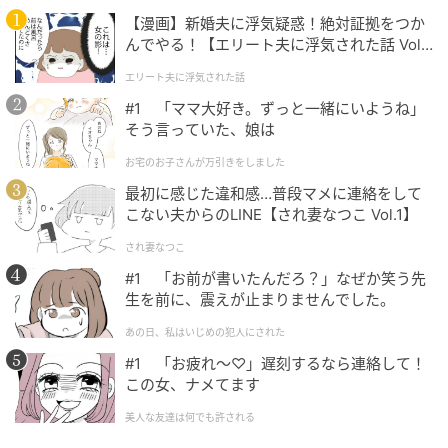
※ベビーカレンダーが独自に実施したアンケートで集
【漫画】新婚夫に浮気疑惑！絶対証拠をつか
めた読者様の体験談をもとに記事化しています（回答
んでやる！【エリート夫に浮気された話 Vol.
時期：2025年12月）
1】
エリート夫に浮気された話
ムーンカレンダー編集室では、女性の体を知って、毎
#1 「ママ大好き。ずっと一緒にいようね」
そう言っていた、娘は
月をもっとラクに快適に、女性の一生をサポートする
記事を配信しています。すべての女性の毎日がもっと
お宅のお子さんが万引きをしました
ラクに楽しくなりますように！
最初に感じた違和感…普段マメに連絡をして
こない夫からのLINE【され妻なつこ Vol.1】
ベビーカレンダー編集部／ムーンカレンダー編集室
され妻なつこ
#1 「お前が書いたんだろ？」なぜか笑う先
元記事で読む
生を前に、震えが止まりませんでした。
クリエイター情報
あの日、私はいじめの犯人にされた
#1 「お疲れ〜♡」遅刻するなら連絡して！
ベビーカレンダー
この女、ナメてます
ベビーカレンダーは妊娠・出産・育児の情報サイト
美人な友達は何でも許される
です。みんなのクチコミや体験談から産婦人科検
索、おでかけ情報、離乳食レシピまで。月間利用者1