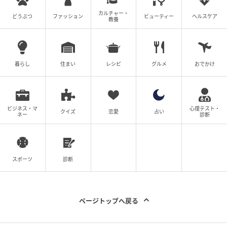
カルチャー・
どうぶつ
ファッション
ビューティー
ヘルスケア
教養
暮らし
住まい
レシピ
グルメ
おでかけ
ビジネス・マ
心理テスト・
クイズ
恋愛
占い
ネー
診断
スポーツ
診断
ページトップへ戻る