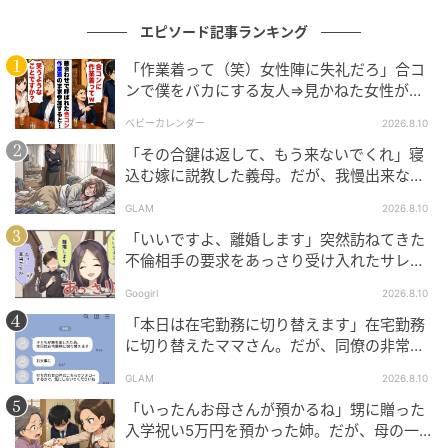
000万人以上。
エピソード記事ランキング
作品をもっとみる
「作業着って（笑）女性陣に失礼だろ」合コ
ンで僕をバカにする友人⇒見かねた女性が放
ったひと言とは
の記事をもっとみる
ベビーカレンダー
2026.8.10
「その合鍵は返して、もう来ないでくれ」寝
込む嫁に説教した義母。だが、我慢出来なか
った夫が追い返した瞬間
GLAM
2026.8.10
「いいですよ、離婚します」突然訪ねてきた
不倫相手の要求をあっさり受け入れたサレ妻
の話
Googirl
2026.8.10
「本日は在宅勤務に切り替えます」在宅勤務
に切り替えたママさん。だが、同僚の非常識
な一文に職場が凍りついた
GLAM
2026.8.10
「いったんお母さんが預かるね」甥に贈った
入学祝い5万円を預かった姉。だが、母の一