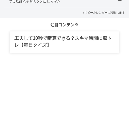
ヤした話＜子育てダメ出しママ＞
※ベビーカレンダーに移動します
この出来事のあと、そのママさんとは以前より気軽に
話せるようになりました。私はそれまで「断ると人間
注目コンテンツ
関係が悪くなる」と思っていましたが、無理なことは
工夫して10秒で暗算できる？スキマ時間に脳ト
正直に伝えることも大切なのだと実感しました。
レ【毎日クイズ】
親切にする気持ちは大切ですが、自分や家族の予定を
犠牲にしてまで引き受ける必要はないのだと感じた出
来事です。
著者：西村彩香／30代女性／パートで働きながら、休
日は家族で公園や買い物を楽しんでいます。
※ベビーカレンダーが独自に実施したアンケートで集
めた読者様の体験談をもとに記事化しています（回答
時期：2026年5月）