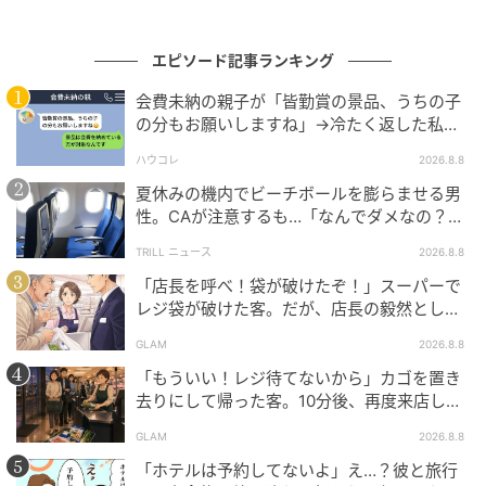
エピソード記事ランキング
会費未納の親子が「皆勤賞の景品、うちの子
の分もお願いしますね」→冷たく返した私が
翌日謝った理由
ハウコレ
2026.8.8
夏休みの機内でビーチボールを膨らませる男
性。CAが注意するも…「なんでダメなの？」
→直後、男性を一喝した人物とは？
TRILL ニュース
2026.8.8
「店長を呼べ！袋が破けたぞ！」スーパーで
レジ袋が破けた客。だが、店長の毅然とした
態度に空気が一変
GLAM
2026.8.8
「もういい！レジ待てないから」カゴを置き
去りにして帰った客。10分後、再度来店した
客に告げた店員の一言
GLAM
2026.8.8
「ホテルは予約してないよ」え…？彼と旅行