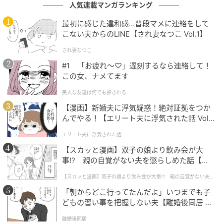
人気連載マンガランキング
※一部にAI生成画像を使用しています
最初に感じた違和感…普段マメに連絡をして
こない夫からのLINE【され妻なつこ Vol.1】
ベビーカレンダー編集部
され妻なつこ
#1 「お疲れ〜♡」遅刻するなら連絡して！
元記事で読む
この女、ナメてます
クリエイター情報
美人な友達は何でも許される
【漫画】新婚夫に浮気疑惑！絶対証拠をつか
ベビーカレンダー
んでやる！【エリート夫に浮気された話 Vol.
ベビーカレンダーは妊娠・出産・育児の情報サイト
1】
エリート夫に浮気された話
です。みんなのクチコミや体験談から産婦人科検
索、おでかけ情報、離乳食レシピまで。月間利用者1
【スカッと漫画】双子の娘より飲み会が大
000万人以上。
事!? 親の自覚がない夫を懲らしめた話【第1
話】
作品をもっとみる
【スカッと漫画】双子の娘より飲み会が大事!? 親の自覚がない夫を
懲らしめた話
「朝からどこ行ってたんだよ」いつまでも子
どもの習い事を把握しない夫【離婚後同居 Vo
の記事をもっとみる
l.1】
離婚後同居