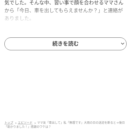
気でした。そんな中、習い事で顔を合わせるママさん
から「今日、車を出してもらえませんか？」と連絡が
ありました。
ただ、その日は私も仕事後に子ども2人を迎えに行き、
続きを読む
さらに病院へ行く予定が入っていました。時間に余裕
がなかったため、少し迷いましたが「今日は予定が立
て込んでいて難しいです。ごめんなさい」と返信しま
した。
すると返ってきたのは、「そうですか」という短いメ
ッセージだけ。怒らせてしまったのかもと、私はしば
らく気になっていました。
トップ
エピソード
ママ友「車出して」私「無理です」大雨の日の送迎を断ると→後日
気まずい……と思っていたら！？
「助かりました！」感謝のワケは？