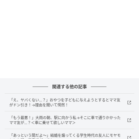
翌週の習い事で会ったときも、相手は挨拶こそしてく
れたものの、どこかよそよそしい雰囲気。私は「断っ
たことで関係が悪くなったのかもしれない」と落ち込
んでいました。
ところが数週間後、そのママさんから「あのときはご
めんなさい」と突然謝られたのです。話を聞くと、あ
の日の送迎依頼は本人の希望ではなく、雨の日に車を
出せない義父母から「近所の人に頼めばいい」と言わ
関連する他の記事
れ、困って私に連絡したのだそうです。
「え、ヤバくない…？」おやつを子どもに与えようとするとママ友
がドン引き！→理由を聞いて愕然！
私が断ったことで、義父母に「他人に頼るのが当たり
前ではない」と話すきっかけができたとのこと。さら
「もう最悪！」大雨の朝、駅に向かう私→そこに車で通りかかった
ママ友が…？＜車に乗せて欲しいママ＞
に「無理に引き受けてもらわなくてよかったです」と
言われ、私は胸をなでおろしました。
「あっという間だよ～」結婚を煽ってくる学生時代の友人にモヤモ