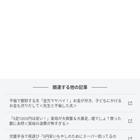
さらに「行き先は、京都の高級旅館にしたから」と、
夫はなんと勝手に場所まで指定してきたのです。行き
先くらいは私も一緒に選びたかったのですが、夫は
「親孝行をしたい」と語り
「今回の旅行にかかる費用
は、全部俺が出すから心配しなくても大丈夫！」
と言
います。
この提案に義両親は大喜び！ しかし、夫はかなりの浪
費家で貯金はほとんどなく、ほぼ私の給料で生活して
いる状態のため、不安しかありません。
関連する他の記事
不倫で散財する夫「金欠でヤバイ！」お金が尽き、子どもにかける
その後、夫が予約したのは、なんと4人1部屋。妻と新
お金も渋りだして＜先生と不倫した夫＞
婚旅行を楽しむことよりも、自分の親孝行のことしか
考えていない夫に幻滅。私はとても気持ちが重くなり
「5足1200円は安い！」実母が大興奮＆大暴走…嘘でしょ？買った
数にあ然＜実母の浪費が怖すぎる＞
ました。
児童手当で夜遊び「5円安いもやしのためにスーパー回ってるの