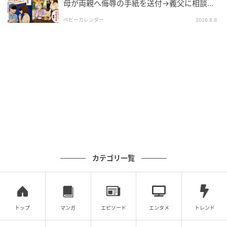
母が両親へ侮辱の手紙を送付→義父に相談
後、訪れた末路とは
ベビーカレンダー
2026.8.6
ベビーカレンダー編集部
元記事で読む
クリエイター情報
ベビーカレンダー
ベビーカレンダーは妊娠・出産・育児の情報サイト
です。みんなのクチコミや体験談から産婦人科検
索、おでかけ情報、離乳食レシピまで。月間利用者1
000万人以上。
作品をもっとみる
カテゴリ一覧
の記事をもっとみる
トップ
マンガ
エピソード
エンタメ
トレンド