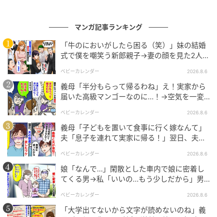
を頑張ってきた分、ひとりでぜいたくな時間を楽しみ
ました。
マンガ記事ランキング
「牛のにおいがしたら困る（笑）」妹の結婚
◇ ◇ ◇
式で僕を嘲笑う新郎親子→妻の顔を見た2人が
絶句したワケ
いくら親孝行のためでも、妻の気持ちを確認せずに強
ベビーカレンダー
2026.8.6
引に進めてはいけませんね。家族だからと言って、お
義母「半分もらって帰るわね」え！実家から
互いが気持ちを理解しているとは限りません。妻の気
届いた高級マンゴーなのに…！→空気を一変
させた4歳娘の痛快な一言とは
持ちを無視して行動した夫にとって、自業自得の結果
ベビーカレンダー
2026.8.6
となりました。
義母「子どもを置いて食事に行く嫁なんて」
夫「息子を連れて実家に帰る！」翌日、夫が
※本記事は、実際の体験談をもとに作成しています。
謝罪してきたワケ
ベビーカレンダー
2026.8.6
取材対象者の個人が特定されないよう固有名詞などに
娘「なんで…」閑散とした車内で娘に密着し
変更を加えながら構成しています。
てくる男→私「いいの…もう少しだから」男
が血相を変え逃げたワケ
ベビーカレンダー
2026.8.6
著者：ライター ベビーカレンダー編集部／ママトピ取
「大学出てないから文字が読めないのね」義
材班