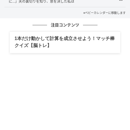
に…」夫の裏切りを知り、意を決した私は
豪遊する義父母と夫…妻の正直な気持ち
※ベビーカレンダーに移動します
「父さん母さん、お金のことは気にしないで、何でも
注目コンテンツ
好きなことやっていいから！」と夫が言うと、義両親
は大喜び！
1本だけ動かして計算を成立させよう！マッチ棒
クイズ【脳トレ】
3人は観光地を巡り、部屋には舞妓さんを呼び寄せ終始
散財。豪華な料理や遊びを満喫する3人とは異なり、モ
ヤモヤした気持ちの私は「離婚」という選択肢が頭を
よぎるようになりました。
そして最終日、旅館からチェックアウトする準備を始
めていると、女将さんが請求書を持って部屋に来まし
た。
請求額に驚愕！夫の反応、妻の決断