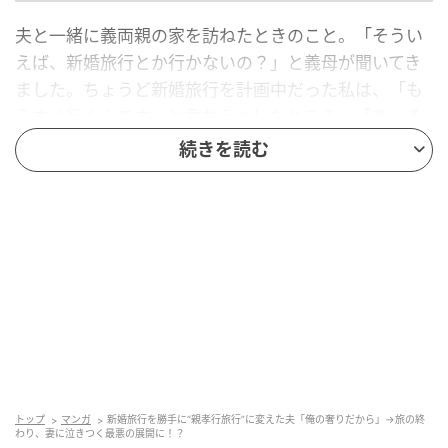
夫と一緒に義両親の家を訪ねたときのこと。「そうい
えば、新婚旅行とか行かないの？」と義母が聞いてき
ました。ちょうど新婚旅行を計画中だった私は、「も
うすぐ行くんです」と言おうとしたところ、
「あ、そ
のことなんだけどさ、父さんと母さんも一緒に行かな
続きを読む
いか？」
と夫が言い出しました。
義両親は「さすがにそれは、◯◯さん（私）に悪い
わ」と遠慮していましたが、「新婚旅行兼、家族旅行
ってことでいいじゃないか！」と夫。
義両親は私の意見を尊重すると言いつつも、期待に満
ちた眼差しで私を見つめてきます。私は頷くことしか
できません。
トップ
マンガ
新婚旅行を勝手に“親孝行旅行”に変えた夫「俺の奢りだから」→旅の終
義父母と新婚旅行！？ 費用は全額夫持ち
わり、妻に泣きつく最悪の展開に！？