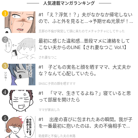
人気連載マンガランキング
請求書には100万円近い金額が……！ 慌てた夫は私に
#1 「え？浮気！？」夫がなかなか帰宅しない
「な、なぁ……ここは払ってくれない？」
と懇願してき
ので、ふと外を見ると…→予期せぬ光景が！
ました。
｜旦那の不倫が発覚して頭に来たのでメチャ
旦那の不倫が発覚して頭に来たのでメチャクチャにしてやった
クチャにしてやった
「全額オレが払うって言ったよね？ 義父母同室の新婚
最初に感じた違和感…普段マメに連絡をして
こない夫からのLINE【され妻なつこ Vol.1】
旅行なんて聞いたことないわ！ こんな非常識な人だと
思わなかった」
と伝え、離婚を宣言。私は夫や義両親
され妻なつこ
との関係を絶つと言い残し、ひとりで旅館を去りまし
#1 子どもの実名と顔を晒すママ、大丈夫か
な？なんて心配していたら。
た。
SNSに子供の顔を晒すママ
結局、足りなかったお金は、義両親が持ち合わせてい
#1 「ママ、生きてるよね？」寝ていると思
た予備費や、銀行口座にあった老後資金をかき集めて
って部屋を開けたら
支払う事態になったそう。そして浪費家な夫は、私の
ママが家出した
収入に頼れなくなったことで生活が破綻し、会社を辞
#1 出産の喜びに包まれたあの瞬間。我が子
めて実家に戻ることになったとのことです。
を一番最初に抱いたのは、夫の不倫相手でし
た。
一方、私は離婚後、念願の海外旅行へ！ これまで仕事
助産師と不倫した夫の末路